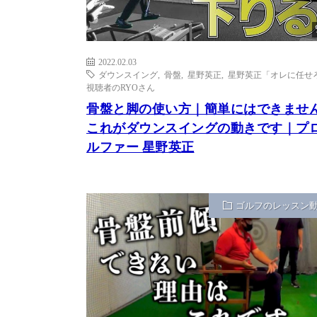
2022.02.03
ダウンスイング
,
骨盤
,
星野英正
,
星野英正「オレに任せろ
視聴者のRYOさん
骨盤と脚の使い方｜簡単にはできませ
これがダウンスイングの動きです｜プ
ルファー 星野英正
ゴルフのレッスン