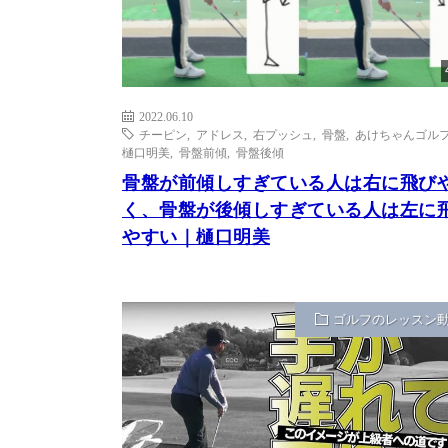
2022.06.10
チーピン
,
アドレス
,
右プッシュ
,
骨盤
,
あけちゃんゴルフ
樋口明美
,
骨盤前傾
,
骨盤後傾
骨盤が前傾しすぎている人は右に飛び
く、骨盤が後傾しすぎている人は左に
やすい｜樋口明美
ゴルフのレッスン