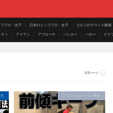
ト
ッププロ・女子
日本のトッププロ・女子
ゴルフのラウンド動画
リティ
アイアン
アプローチ
バンカー
パター
クラ
>
1/2ページ
ち方
ゴルフのレッスン動画