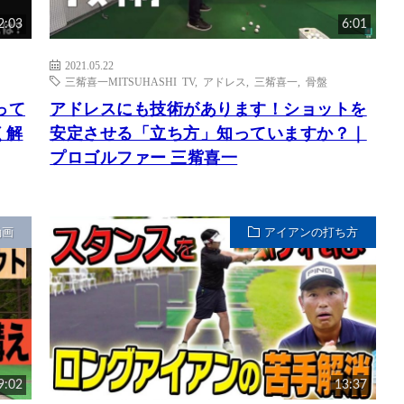
2:03
6:01
2021.05.22
三觜喜一MITSUHASHI TV
,
アドレス
,
三觜喜一
,
骨盤
って
アドレスにも技術があります！ショットを
く解
安定させる「立ち方」知っていますか？｜
プロゴルファー 三觜喜一
動画
アイアンの打ち方
9:02
13:37