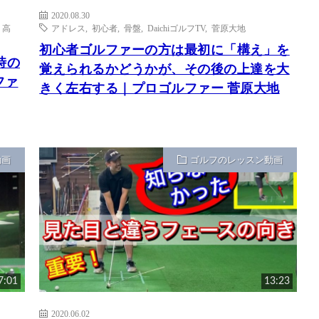
2020.08.30
,
高
アドレス
,
初心者
,
骨盤
,
DaichiゴルフTV
,
菅原大地
初心者ゴルファーの方は最初に「構え」を
時の
覚えられるかどうかが、その後の上達を大
ファ
きく左右する｜プロゴルファー 菅原大地
動画
ゴルフのレッスン動画
7:01
13:23
2020.06.02