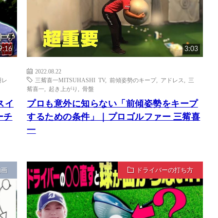
9:16
3:03
2022.08.22
樹レ
三觜喜一MITSUHASHI TV
,
前傾姿勢のキープ
,
アドレス
,
三
觜喜一
,
起き上がり
,
骨盤
スイ
プロも意外に知らない「前傾姿勢をキープ
ーチ
するための条件」｜プロゴルファー 三觜喜
一
動画
ドライバーの打ち方