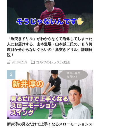
「魚突きドリル」がわからなくて断念してしまった
人にお届けする、山本道場・山本誠二氏の、もう何
度目か分からないぐらいの「魚突きドリル」詳細解
説！
2018.02.09
ゴルフのレッスン動画
新井淳の見るだけで上手くなるスローモーションス