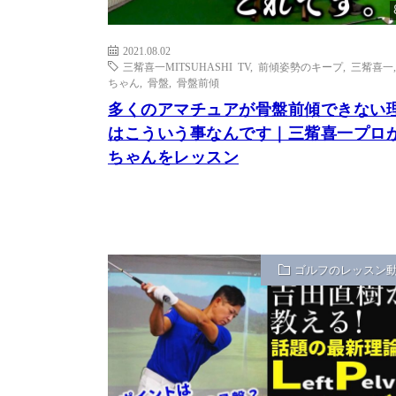
2021.08.02
三觜喜一MITSUHASHI TV
,
前傾姿勢のキープ
,
三觜喜一
ちゃん
,
骨盤
,
骨盤前傾
多くのアマチュアが骨盤前傾できない
はこういう事なんです｜三觜喜一プロ
ちゃんをレッスン
ゴルフのレッスン