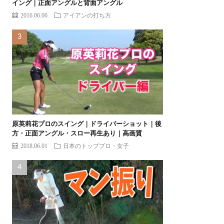
イング｜正面アングルと背面アングル
2016.06.06
アイアンの打ち方
原英莉花プロのスイング｜ドライバーショット｜後
方・正面アングル・スロー再生あり｜高画質
2018.06.01
日本のトッププロ・女子