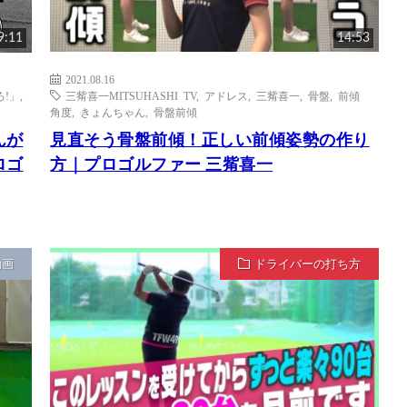
9:11
14:53
2021.08.16
!」
,
三觜喜一MITSUHASHI TV
,
アドレス
,
三觜喜一
,
骨盤
,
前傾
角度
,
きょんちゃん
,
骨盤前傾
んが
見直そう骨盤前傾！正しい前傾姿勢の作り
ロゴ
方｜プロゴルファー 三觜喜一
動画
ドライバーの打ち方