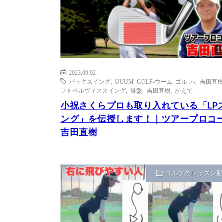
1
2023.09.02
バックスイング
,
UUUM GOLF-ウーム ゴルフ-
,
吉田直
フトペルヴィススイング
,
骨盤
,
吉田直樹
,
かえで
小祝さくらプロも取り入れている「LP
ング」を伝授します！｜ツアープロコ
吉田直樹
ゴルフのレッスン