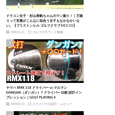
ドラコン女子・杉山美帆ちゃんのマン振り！｜万振
りって言葉がこんなに似合う女子もなかなかいな
い。【ブリストンヒル ゴルフクラブ H13-15】
2018.01.23
ゴルフのラウンド動画
ヤマハ RMX 118 ドライバー vs マルマン
DANGAN（ダンガン）7 ドライバー 比較 試打イン
プレッション｜GOLF PLAYING 4
2019.02.13
ドライバーの試打・レビュー