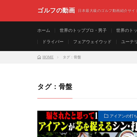
ゴルフの動画
日本最大級のゴルフ動画紹介サイ
ホーム
世界のトッププロ・男子
世界のト
ドライバー
フェアウェイウッド
ユーテ
HOME
タグ：骨盤
タグ：骨盤
アイアンの打