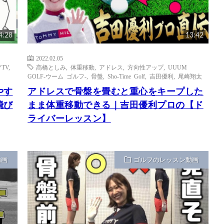
4:28
13:42
2022.02.05
TV
,
高橋としみ
,
体重移動
,
アドレス
,
方向性アップ
,
UUUM
GOLF-ウーム ゴルフ-
,
骨盤
,
Sho-Time Golf
,
吉田優利
,
尾崎翔太
やす
アドレスで骨盤を畳むと重心をキープした
飛び
まま体重移動できる｜吉田優利プロの【ド
ライバーレッスン】
動画
ゴルフのレッスン動画