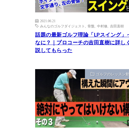
1
2021.06.21
みんなのゴルフダイジェスト
,
骨盤
,
中村修
,
吉田直樹
話題の最新ゴルフ理論「LPスイング」
なに？｜プロコーチの吉田直樹に詳し
説してもらった
ゴルフのレッスン