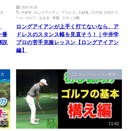
2020.10.28
大
中井学
,
ロングアイアン
,
アドレス
,
入射角
,
UUUM GOLF-ウ
ーム ゴルフ-
,
なみき
,
骨盤
,
スタンス幅
｜
ロングアイアンが上手く打てないなら、ア
一番
ドレスのスタンス幅を見直そう！｜中井学
解説
プロの苦手克服レッスン【ロングアイアン
編】
ち方
ゴルフのレッスン動画
1:50
11:42