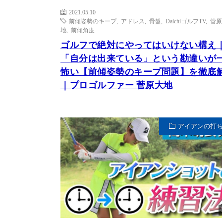
2021.05.10
前傾姿勢のキープ
,
アドレス
,
骨盤
,
DaichiゴルフTV
,
菅原
地
,
前傾角度
ゴルフで絶対にやってはいけない構え
「自分は出来ている」という勘違いが
怖い【前傾姿勢のキープ問題】を徹底
｜プロゴルファー 菅原大地
アイアンの打