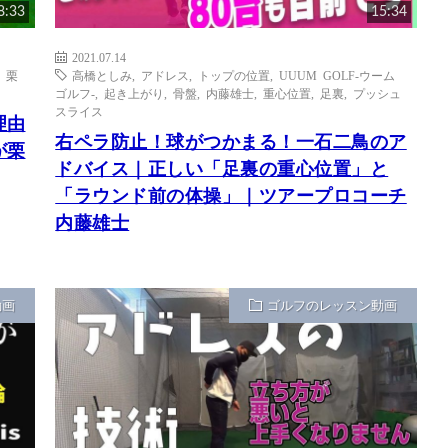
8:33
15:34
2021.07.14
,
栗
高橋としみ
,
アドレス
,
トップの位置
,
UUUM GOLF-ウーム
ゴルフ-
,
起き上がり
,
骨盤
,
内藤雄士
,
重心位置
,
足裏
,
プッシュ
スライス
理由
右ペラ防止！球がつかまる！一石二鳥のア
が栗
ドバイス｜正しい「足裏の重心位置」と
「ラウンド前の体操」｜ツアープロコーチ
内藤雄士
動画
ゴルフのレッスン動画