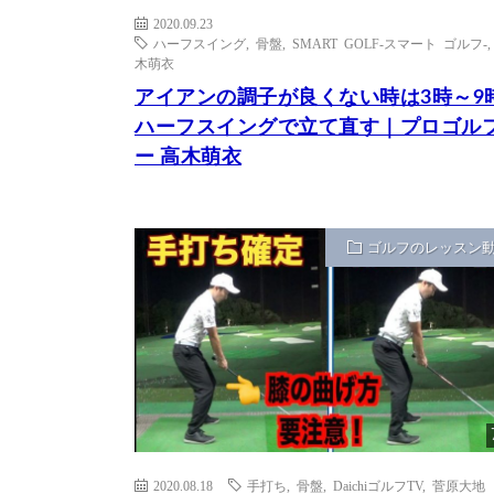
2020.09.23
ハーフスイング
,
骨盤
,
SMART GOLF-スマート ゴルフ-
木萌衣
アイアンの調子が良くない時は3時～9
ハーフスイングで立て直す｜プロゴル
ー 高木萌衣
ゴルフのレッスン
2020.08.18
手打ち
,
骨盤
,
DaichiゴルフTV
,
菅原大地