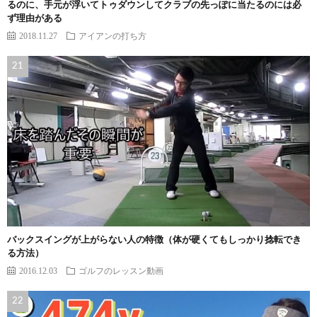
るのに、手元が浮いてトゥダウンしてクラブの先っぽに当たるのには必
ず理由がある
2018.11.27
アイアンの打ち方
バックスイングが上がらない人の特徴（体が硬くてもしっかり捻転でき
る方法）
2016.12.03
ゴルフのレッスン動画