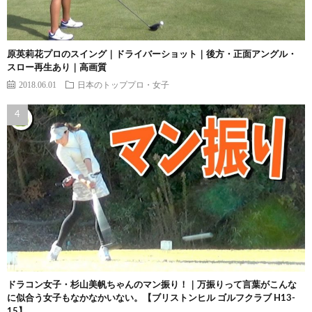
原英莉花プロのスイング｜ドライバーショット｜後方・正面アングル・
スロー再生あり｜高画質
2018.06.01
日本のトッププロ・女子
ドラコン女子・杉山美帆ちゃんのマン振り！｜万振りって言葉がこんな
に似合う女子もなかなかいない。【ブリストンヒル ゴルフクラブ H13-
15】