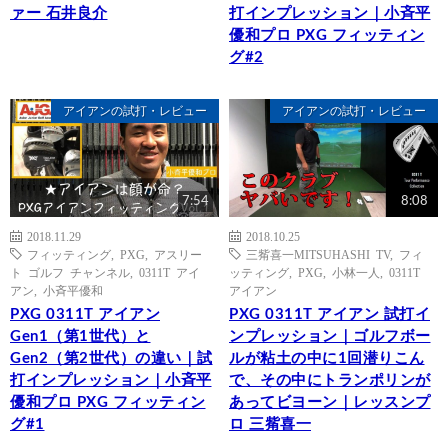
ァー 石井良介
打インプレッション｜小斉平
優和プロ PXG フィッティン
グ#2
アイアンの試打・レビュー
アイアンの試打・レビュー
7:54
8:08
2018.11.29
2018.10.25
フィッティング
,
PXG
,
アスリー
三觜喜一MITSUHASHI TV
,
フィ
ト ゴルフ チャンネル
,
0311T アイ
ッティング
,
PXG
,
小林一人
,
0311T
アン
,
小斉平優和
アイアン
PXG 0311T アイアン
PXG 0311T アイアン 試打イ
Gen1（第1世代）と
ンプレッション｜ゴルフボー
Gen2（第2世代）の違い｜試
ルが粘土の中に1回潜りこん
打インプレッション｜小斉平
で、その中にトランポリンが
優和プロ PXG フィッティン
あってビヨーン｜レッスンプ
グ#1
ロ 三觜喜一