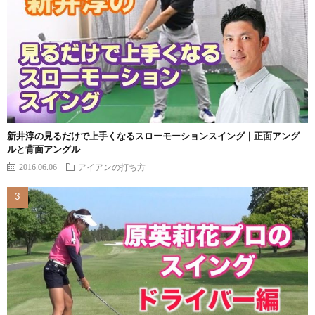
新井淳の見るだけで上手くなるスローモーションスイング｜正面アング
ルと背面アングル
2016.06.06
アイアンの打ち方