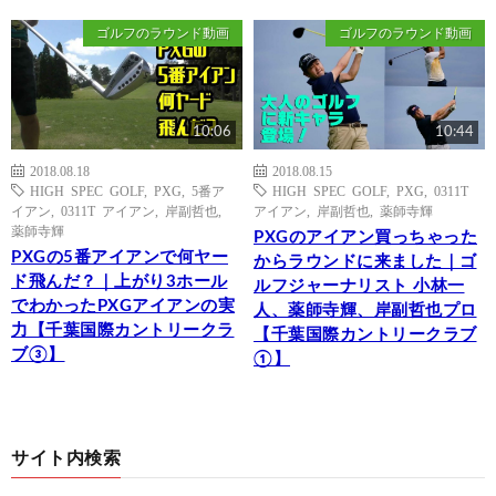
ゴルフのラウンド動画
ゴルフのラウンド動画
10:06
10:44
2018.08.18
2018.08.15
HIGH SPEC GOLF
,
PXG
,
5番ア
HIGH SPEC GOLF
,
PXG
,
0311T
イアン
,
0311T アイアン
,
岸副哲也
,
アイアン
,
岸副哲也
,
薬師寺輝
薬師寺輝
PXGのアイアン買っちゃった
PXGの5番アイアンで何ヤー
からラウンドに来ました｜ゴ
ド飛んだ？｜上がり3ホール
ルフジャーナリスト 小林一
でわかったPXGアイアンの実
人、薬師寺輝、岸副哲也プロ
力【千葉国際カントリークラ
【千葉国際カントリークラブ
ブ③】
①】
サイト内検索