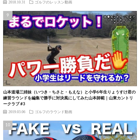
2018.10.31
ゴルフのレッスン動画
山本道場三姉妹（いつき・ちさと・もえな）と小学6年生りょうすけ君の
練習ラウンドを編集で勝手に対決風にしてみた山本師範｜山東カントリ
ークラブ #3
2019.03.06
ゴルフのラウンド動画