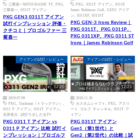
三觜喜一MITSUHASHI TV
,
PXG
,
PXG
,
0311T アイアン
,
0311P
,
三觜喜一
,
0311T アイアン
James Robinson Golf
,
GEN3 アイア
ン
,
0311XP
,
0311ST
PXG GEN3 0311T アイアン
PXG GEN-3 Irons Review｜
試打インプレッション 評価・
PXG 0311T、PXG 0311P、
クチコミ｜プロゴルファー 三
PXG 0311XP、PXG 0311 ST
觜喜一
Irons｜James Robinson Golf
アイアンの試打・レビュー
アイアンの試打・レビュー
12:20
12:23
2019.07.09
2018.11.30
PXG
,
Trackman（トラックマン）
,
カスタムシャフト
,
PXG
,
アスリ
0311 P アイアン
,
0311T アイアン
,
ート ゴルフ チャンネル
,
0311T ア
石井良介
,
試打ラボしだるTV
イアン
PXG 0311 T アイアン vs
PXG 0311T アイアン
0311 P アイアン 比較 試打イ
Gen1（第1世代）と
ンプレッション｜プロゴルフ
Gen2（第2世代）の比較｜試