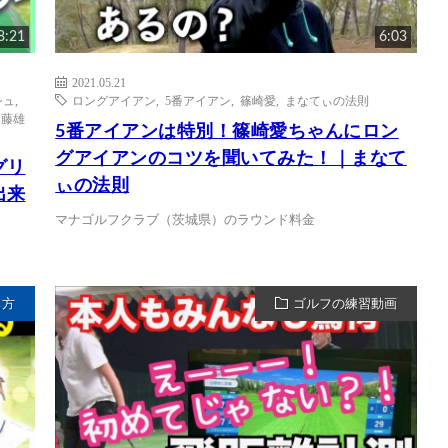
8:21
6:03
2021.05.21
シュ
,
ロングアイアン
,
5番アイアン
,
篠崎愛
,
まなてぃの法則
内藤雄
5番アイアンは特別！篠崎愛ちゃんにロン
グアイアンのコツを聞いてみた！｜まなて
グリ
ぃの法則
出来
マナゴルフクラブ（茨城県）のラウンド料金
ち方
ゴルフの練習動画