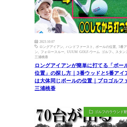
1
2023.10.07
ロングアイアン
,
ハンドファースト
,
ボールの位置
,
5番
ン
,
フォロースルー
,
UUUM GOLF-ウーム ゴルフ-
,
スタン
三浦桃香
ロングアイアンが簡単に打てる「ボー
位置」の探し方｜3番ウッドと5番アイ
は大体同じボールの位置｜プロゴルフ
三浦桃香
ゴルフのラウンド