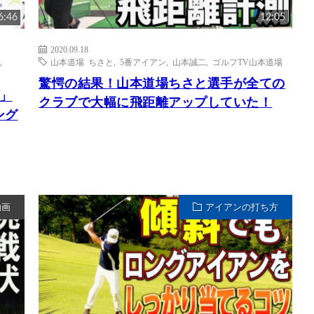
6:46
12:05
2020.09.18
,
山本道場 ちさと
,
5番アイアン
,
山本誠二
,
ゴルフTV山本道場
驚愕の結果！山本道場ちさと選手が全ての
」
クラブで大幅に飛距離アップしていた！
ング
動画
アイアンの打ち方