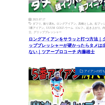
1
2021.07.17
ダフリ
,
振り遅れ
,
ロングアイアン
,
高橋としみ
,
右プッ
5番アイアン
,
UUUM GOLF-ウーム ゴルフ-
,
起き上がり
,
士
,
グリッププレッシャー
ロングアイアンをサラッと打つ方法｜
ッププレッシャーが硬かったらタメは
ない｜ツアープロコーチ 内藤雄士
アイアンの打