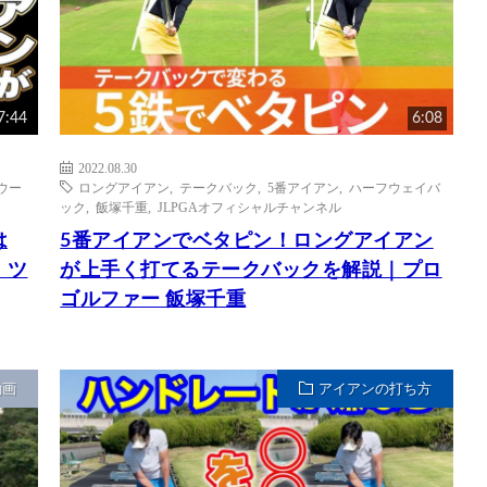
7:44
6:08
2022.08.30
-ウー
ロングアイアン
,
テークバック
,
5番アイアン
,
ハーフウェイバ
ック
,
飯塚千重
,
JLPGAオフィシャルチャンネル
は
5番アイアンでベタピン！ロングアイアン
｜ツ
が上手く打てるテークバックを解説｜プロ
ゴルファー 飯塚千重
動画
アイアンの打ち方