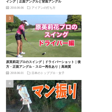
イング｜正面アングルと背面アングル
2016.06.06
アイアンの打ち方
原英莉花プロのスイング｜ドライバーショット｜後
方・正面アングル・スロー再生あり｜高画質
2018.06.01
日本のトッププロ・女子