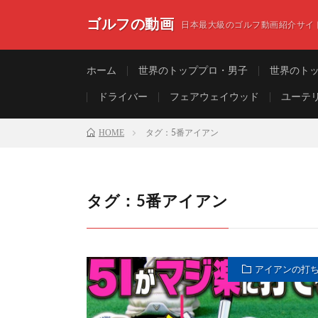
ゴルフの動画
日本最大級のゴルフ動画紹介サイ
ホーム
世界のトッププロ・男子
世界のト
ドライバー
フェアウェイウッド
ユーテ
HOME
タグ：5番アイアン
タグ：5番アイアン
アイアンの打