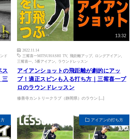
9:03
13:32
2022.11.14
ンド
三觜喜一MITSUHASHI TV
,
飛距離アップ
,
ロングアイアン
,
三觜喜一
,
5番アイアン
,
ラウンドレッスン
ベス
アイアンショットの飛距離が劇的にアッ
｜三
プ！適正スピンも入る打ち方｜三觜喜一プ
ロのラウンドレッスン
修善寺カントリークラブ（静岡県）のラウン […]
ち方
アイアンの打ち方