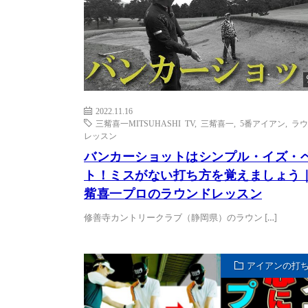
2022.11.16
三觜喜一MITSUHASHI TV
,
三觜喜一
,
5番アイアン
,
ラウ
レッスン
バンカーショットはシンプル・イズ・
ト！ミスがない打ち方を覚えましょう
觜喜一プロのラウンドレッスン
修善寺カントリークラブ（静岡県）のラウン […]
アイアンの打