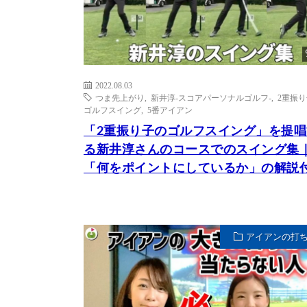
2022.08.03
つま先上がり
,
新井淳-スコアパーソナルゴルフ-
,
2重振
ゴルフスイング
,
5番アイアン
「2重振り子のゴルフスイング」を提唱
る新井淳さんのコースでのスイング集
「何をポイントにしているか」の解説
アイアンの打