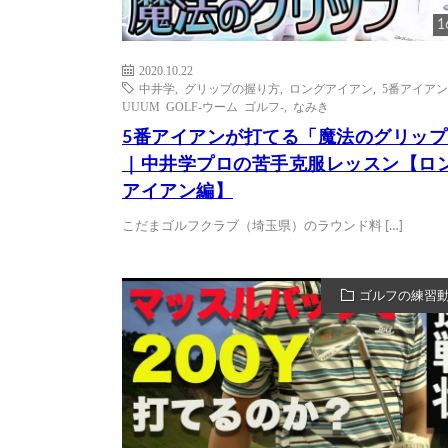
1
2020.10.22
中井学
,
グリップの握り方
,
ロングアイアン
,
5番アイアン
UUUM GOLF-ウーム ゴルフ-
,
なみき
5番アイアンが打てる「魔法のグリップ
｜中井学プロの苦手克服レッスン【ロ
アイアン編】
こだまゴルフクラブ（埼玉県）のラウンド料 […]
ゴルフの練習