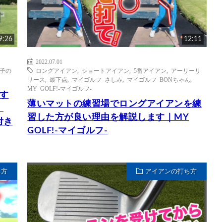
9:26
12:11
2022.07.01
り子の
ロングアイアン
,
ショートアイアン
,
5番アイアン
,
アーリーリ
リース
,
最下点
,
マイゴルフ さしみ
,
マイゴルフ BONちゃん
,
MY GOLF!-マイゴルフ-
す
薄いマットの練習場でロングアイアンを練
｜
習した方が良い理由を解説します｜MY
付き
GOLF!-マイゴルフ-
ち方
アイアンの打ち方