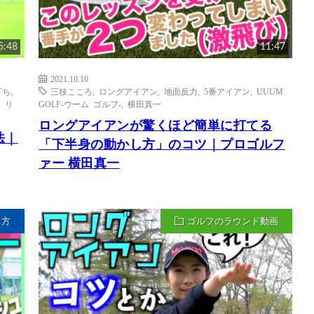
5:48
11:47
2021.10.10
打ち
,
三枝こころ
,
ロングアイアン
,
地面反力
,
5番アイアン
,
UUUM
,
リ
GOLF-ウーム ゴルフ-
,
横田真一
ロングアイアンが驚くほど簡単に打てる
法｜
「下半身の動かし方」のコツ｜プロゴルフ
ァー 横田真一
ち方
ゴルフのラウンド動画