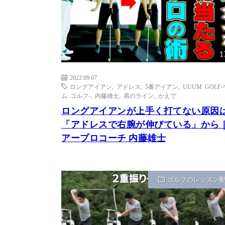
1
2022.09.07
ロングアイアン
,
アドレス
,
5番アイアン
,
UUUM GOLF
ム ゴルフ-
,
内藤雄士
,
肩のライン
,
かえで
ロングアイアンが上手く打てない原因
「アドレスで右腕が伸びている」から
アープロコーチ 内藤雄士
ゴルフのレッスン