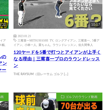
5:22
10:17
2023.01.21
アイア
三觜喜一MITSUHASHI TV
,
ロングアイアン
,
三觜喜一
,
5番ア
ス幅
,
イアン
,
小林一人
,
栗ちゃん
,
ラウンドレッスン
,
佐久間隼人
120ヤードを5番で打つとアイアンが上手く
ルの
なる理由｜三觜喜一プロのラウンドレッス
アン
ン
ァー
THE RAYSUM（旧レーサム ゴルフ […]
動画
ゴルフのラウンド動画