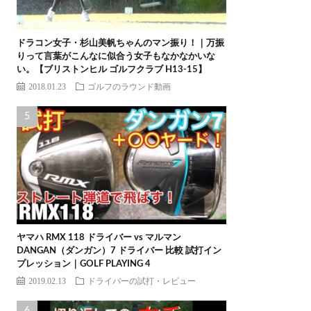
ドラコン女子・杉山美帆ちゃんのマン振り！｜万振
りって言葉がこんなに似合う女子もなかなかいな
い。【ブリストンヒル ゴルフクラブ H13-15】
2018.01.23
ゴルフのラウンド動画
ヤマハ RMX 118 ドライバー vs マルマン
DANGAN（ダンガン）7 ドライバー 比較 試打イン
プレッション｜GOLF PLAYING 4
2019.02.13
ドライバーの試打・レビュー