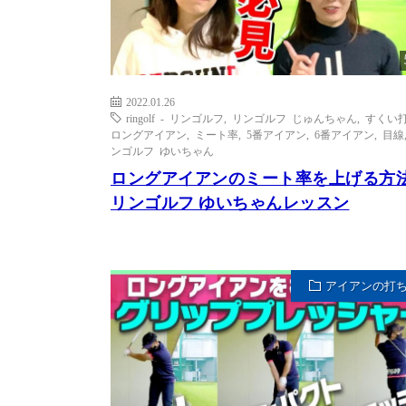
2022.01.26
ringolf - リンゴルフ
,
リンゴルフ じゅんちゃん
,
すくい
ロングアイアン
,
ミート率
,
5番アイアン
,
6番アイアン
,
目線
ンゴルフ ゆいちゃん
ロングアイアンのミート率を上げる方
リンゴルフ ゆいちゃんレッスン
アイアンの打