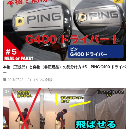
本物（正規品）と偽物（非正規品）の見分け方 #5｜PING G400 ドライバ
ー
2018.07.22
ゴルフの雑談