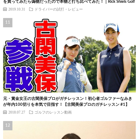
を買ってみたら偽物だったので本物と打ち比べてみた！｜Rick Shiels Golf
2019.10.31
ドライバーの試打・レビュー
元・賞金女王の古閑美保プロがガチレッスン！初心者ゴルファーなみき
が年内100切りを本気で目指す！【古閑美保プロのガチレッスン #1】
2018.07.27
ゴルフのレッスン動画