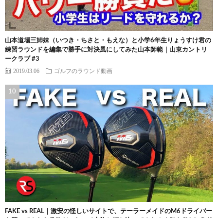
山本道場三姉妹（いつき・ちさと・もえな）と小学6年生りょうすけ君の
練習ラウンドを編集で勝手に対決風にしてみた山本師範｜山東カントリ
ークラブ #3
2019.03.06
ゴルフのラウンド動画
FAKE vs REAL｜激安の怪しいサイトで、テーラーメイドのM6ドライバー