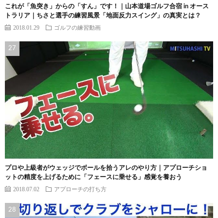
これが「魚突き」からの「すん」です！｜山本道場ゴルフ合宿 in オース
トラリア｜ちさと選手の練習風景「地面反力スイング」の真実とは？
2018.01.29
ゴルフの練習動画
プロや上級者がウェッジでボールを拾うアレのやり方｜アプローチショ
ットの精度を上げるために「フェースに乗せる」感覚を養おう
2018.07.02
アプローチの打ち方