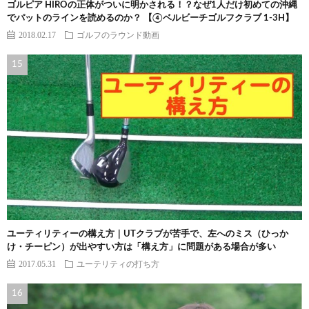
ゴルピア HIROの正体がついに明かされる！？なぜ1人だけ初めての沖縄
でパットのラインを読めるのか？ 【④ベルビーチゴルフクラブ 1-3H】
2018.02.17
ゴルフのラウンド動画
ユーティリティーの構え方｜UTクラブが苦手で、左へのミス（ひっか
け・チーピン）が出やすい方は「構え方」に問題がある場合が多い
2017.05.31
ユーテリティの打ち方