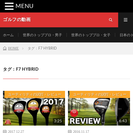
MENU
ゴルフの動画
ホーム
世界のトッププロ・男子
世界のトッププロ・女子
日本の
HOME
タグ：F7 HYBRID
タグ：F7 HYBRID
ユーティリティの試打・レビュー
ユーティリティの試打・レビュー
3:25
6:43
2017.12.27
2016.11.17