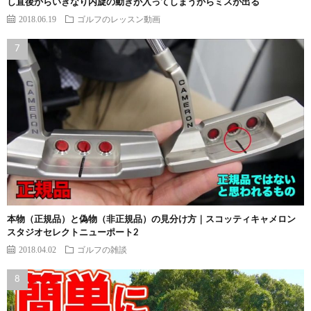
し直後からいきなり内旋の動きが入ってしまうからミスが出る
2018.06.19
ゴルフのレッスン動画
本物（正規品）と偽物（非正規品）の見分け方｜スコッティキャメロン
スタジオセレクトニューポート2
2018.04.02
ゴルフの雑談