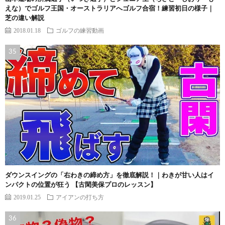
えな）でゴルフ王国・オーストラリアへゴルフ合宿！練習初日の様子｜
芝の違い解説
2018.01.18
ゴルフの練習動画
ダウンスイングの「右わきの締め方」を徹底解説！｜わきが甘い人はイ
ンパクトの位置が狂う 【古閑美保プロのレッスン】
2019.01.25
アイアンの打ち方