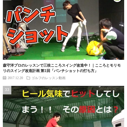
森守洋プロのレッスンで三枝こころスイング改造中！｜こころとモリモ
リのスイング改造計画 第1回「パンチショットの打ち方」
2017.12.20
ゴルフのレッスン動画