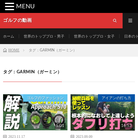
MENU
ゴルフの動画
ホーム
世界のトッププロ・男子
世界のトッププロ・女子
日本の
HOME
タグ：GARMIN（ガーミン）
タグ：GARMIN（ガーミン）
ゴルフのファッション
アイアンの打ち方
5:01
16:53
2023.11.17
2023.09.09