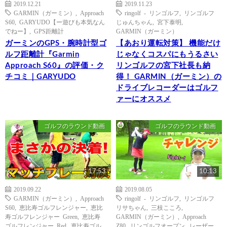
2019.12.21
2019.11.23
GARMIN（ガーミン）
,
Approach
ringolf - リンゴルフ
,
リンゴルフ
S60
,
GARYUDO【ー遊びも本気なん
じゅんちゃん
,
宮下泰明
,
でねー】
,
GPS距離計
GARMIN（ガーミン）
ガーミンのGPS・腕時計型ゴ
【あおり運転対策】 機能だけ
ルフ距離計『Garmin
じゃなくコスパにもうるさい
Approach S60』の評価・ク
リンゴルフの宮下社長も納
チコミ｜GARYUDO
得！ GARMIN（ガーミン）の
ドライブレコーダーはゴルフ
ァーにオススメ
ゴルフのラウンド動画
ゴルフのラウンド動画
17:53
10:13
2019.09.22
2019.08.05
GARMIN（ガーミン）
,
Approach
ringolf - リンゴルフ
,
リンゴルフ
S60
,
恵比寿ゴルフレンジャー
,
恵比
リサちゃん
,
三枝こころ
,
寿ゴルフレンジャー Green
,
恵比寿
GARMIN（ガーミン）
,
Approach
ゴルフレンジャー Red
,
恵比寿ゴル
Z80
,
リンゴルフオープン
,
レーザー