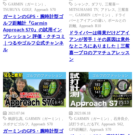
GARMIN（ガーミン）
,
シャンク
,
ダフリ
,
三觜喜一
TSURUYA GOLF
,
Approach S70
MITSUHASHI TV
,
アドレス
,
三觜喜
一
,
GARMIN（ガーミン）
,
ドライ
ガーミンのGPS・腕時計型ゴ
バーとアイアンの違い
,
ボールとの
ルフ距離計『Garmin
距離
,
Approach R10
Approach S70』の試用イン
ドライバーは得意だけどアイ
プレッション 評価・クチコミ
アンが苦手！その原因は意外
｜つるやゴルフ公式チャンネ
なところにありました｜三觜
ル
喜一プロのアマチュアレッス
ン
ゴルフのファッション
ゴルフのファッション
6:45
35:13
2023.07.04
2023.06.18
鶴原弘高
,
GARMIN（ガーミン）
,
GARMIN（ガーミン）
,
石井良介
,
スポナビゴルフ
,
Approach S70
試打ラボしだるTV
,
Approach S62
,
GPS距離計
,
Approach S70
ガーミンのGPS・腕時計型ゴ