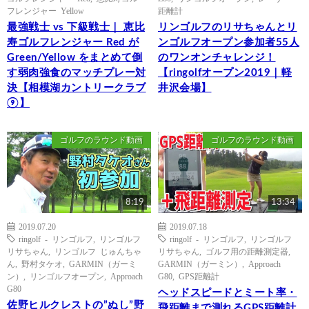
フレンジャー Yellow
距離計
最強戦士 vs 下級戦士｜ 恵比
リンゴルフのリサちゃんとリ
寿ゴルフレンジャー Red が
ンゴルフオープン参加者55人
Green/Yellow をまとめて倒
のワンオンチャレンジ！
す弱肉強食のマッチプレー対
【ringolfオープン2019｜軽
決【相模湖カントリークラブ
井沢会場】
⑨】
ゴルフのラウンド動画
ゴルフのラウンド動画
8:19
13:34
2019.07.20
2019.07.18
ringolf - リンゴルフ
,
リンゴルフ
ringolf - リンゴルフ
,
リンゴルフ
リサちゃん
,
リンゴルフ じゅんちゃ
リサちゃん
,
ゴルフ用の距離測定器
,
ん
,
野村タケオ
,
GARMIN（ガーミ
GARMIN（ガーミン）
,
Approach
ン）
,
リンゴルフオープン
,
Approach
G80
,
GPS距離計
G80
ヘッドスピードとミート率・
佐野ヒルクレストの”ぬし”野
飛距離まで測れるGPS距離計