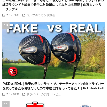
山本道場三姉妹（いつき・ちさと・もえな）と小学6年生りょうすけ君の
練習ラウンドを編集で勝手に対決風にしてみた山本師範｜山東カントリ
ークラブ #3
2019.03.06
ゴルフのラウンド動画
FAKE vs REAL｜激安の怪しいサイトで、テーラーメイドのM6ドライバー
を買ってみたら偽物だったので本物と打ち比べてみた！｜Rick Shiels Golf
2019.10.31
ドライバーの試打・レビュー