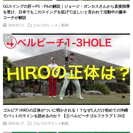
GGスイングの肝＝P5・P6の解説｜ジョージ・ガンカスさんから直接指導
を受け、日本でもこのスイングを拡げてほしいと言われて活動中の藤本
コーチが解説
2019.05.11
ゴルフのレッスン動画
ゴルピア HIROの正体がついに明かされる！？なぜ1人だけ初めての沖縄
でパットのラインを読めるのか？ 【④ベルビーチゴルフクラブ 1-3H】
2018.02.17
ゴルフのラウンド動画