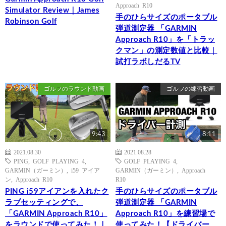
Approach R10
Simulator Review｜James
手のひらサイズのポータブル
Robinson Golf
弾道測定器 「GARMIN
Approach R10」を「トラッ
クマン」の測定数値と比較｜
試打ラボしだるTV
ゴルフのラウンド動画
ゴルフの練習動画
9:43
8:11
2021.08.30
2021.08.28
PING
,
GOLF PLAYING 4
,
GOLF PLAYING 4
,
GARMIN（ガーミン）
,
i59 アイア
GARMIN（ガーミン）
,
Approach
ン
,
Approach R10
R10
PING i59アイアンを入れたク
手のひらサイズのポータブル
ラブセッティングで、
弾道測定器 「GARMIN
「GARMIN Approach R10」
Approach R10」を練習場で
をラウンドで使ってみた！｜
使ってみた！【ドライバー