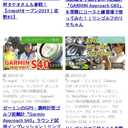
村タケオさんも参戦！
『GARMIN Approach G80』
【ringolfオープン2019｜佐
を実際にコースと練習場で使
野#3】
ってみた！｜リンゴルフのリ
サちゃん
ゴルフのラウンド動画
ゴルフの雑談
12:52
13:00
2019.05.16
2019.01.23
ringolf - リンゴルフ
,
リンゴルフ
ringolf - リンゴルフ
,
Callaway
じゅんちゃん
,
リンゴルフ ゆっこち
Golf（キャロウェイゴルフ）
,
ゃん
,
ゴルフ用の距離測定器
,
Titleist（タイトリスト）
,
三枝ここ
GARMIN（ガーミン）
,
Approach
ろ
,
TaylorMade（テーラーメイド）
,
S60
,
Approach S40
,
GPS距離計
ゴルフ用の距離測定器
,
EPON（エポ
ン）
,
GARMIN（ガーミン）
,
TS2
ガーミンのGPS・腕時計型ゴ
ドライバー
,
TS3 ドライバー
,
M5 ド
ルフ距離計『Garmin
ライバー
,
M6 ドライバー
,
EPIC
Approach S40』ラウンド試
FLASH STAR ドライバー
用インプレッション｜リンゴ