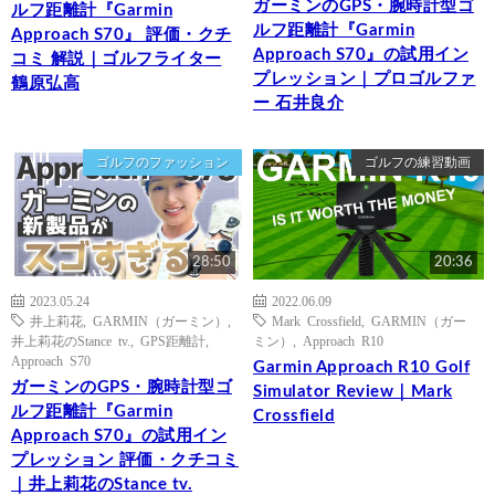
ガーミンのGPS・腕時計型ゴ
ルフ距離計『Garmin
ルフ距離計『Garmin
Approach S70』 評価・クチ
Approach S70』の試用イン
コミ 解説｜ゴルフライター
プレッション｜プロゴルファ
鶴原弘高
ー 石井良介
ゴルフのファッション
ゴルフの練習動画
28:50
20:36
2023.05.24
2022.06.09
井上莉花
,
GARMIN（ガーミン）
,
Mark Crossfield
,
GARMIN（ガー
井上莉花のStance tv.
,
GPS距離計
,
ミン）
,
Approach R10
Approach S70
Garmin Approach R10 Golf
ガーミンのGPS・腕時計型ゴ
Simulator Review｜Mark
ルフ距離計『Garmin
Crossfield
Approach S70』の試用イン
プレッション 評価・クチコミ
｜井上莉花のStance tv.