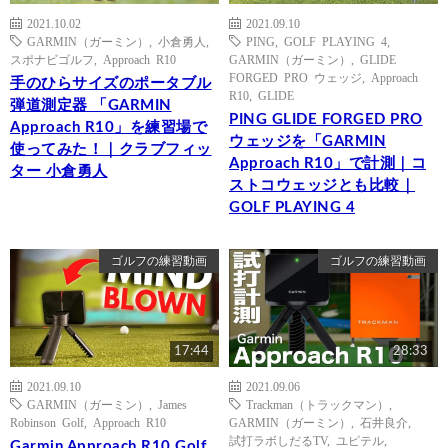
2021.10.02
2021.09.10
GARMIN（ガーミン）
,
小倉勇人
,
PING
,
GOLF PLAYING 4
,
スポナビゴルフ
,
Approach R10
GARMIN（ガーミン）
,
GLIDE
FORGED PRO ウェッジ
,
Approach
手のひらサイズのポータブル
R10
,
GLIDE
弾道測定器 「GARMIN
PING GLIDE FORGED PRO
Approach R10」を練習場で
ウェッジを「GARMIN
使ってみた！｜クラブフィッ
Approach R10」で計測｜コ
ター 小倉勇人
ストコウェッジとも比較｜
GOLF PLAYING 4
ゴルフの練習動画
ゴルフの練習動画
17:44
28:33
2021.09.10
2021.09.06
GARMIN（ガーミン）
,
James
Trackman（トラックマン）
,
Robinson Golf
,
Approach R10
GARMIN（ガーミン）
,
石井良介
,
試打ラボしだるTV
,
ユピテル
,
Garmin Approach R10 Golf