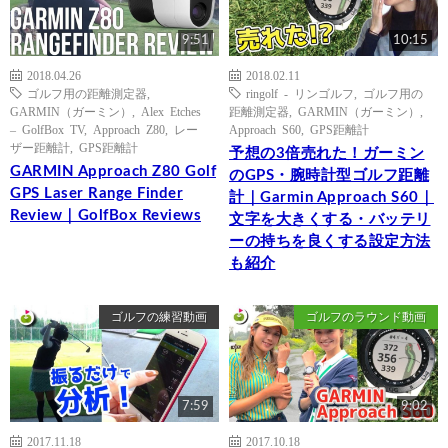
9:51
10:15
2018.04.26
2018.02.11
ゴルフ用の距離測定器
,
ringolf - リンゴルフ
,
ゴルフ用の
GARMIN（ガーミン）
,
Alex Etches
距離測定器
,
GARMIN（ガーミン）
,
– GolfBox TV
,
Approach Z80
,
レー
Approach S60
,
GPS距離計
ザー距離計
,
GPS距離計
予想の3倍売れた！ガーミン
GARMIN Approach Z80 Golf
のGPS・腕時計型ゴルフ距離
GPS Laser Range Finder
計｜Garmin Approach S60｜
Review｜GolfBox Reviews
文字を大きくする・バッテリ
ーの持ちを良くする設定方法
も紹介
ゴルフの練習動画
ゴルフのラウンド動画
7:59
9:02
2017.11.18
2017.10.18