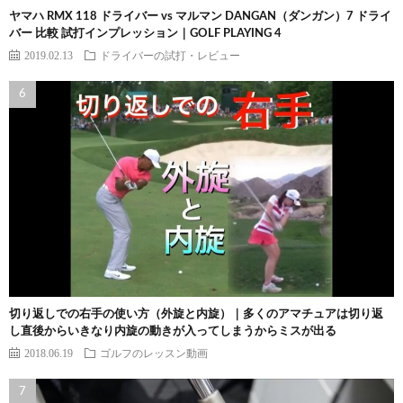
ヤマハ RMX 118 ドライバー vs マルマン DANGAN（ダンガン）7 ドライ
バー 比較 試打インプレッション｜GOLF PLAYING 4
2019.02.13
ドライバーの試打・レビュー
切り返しでの右手の使い方（外旋と内旋）｜多くのアマチュアは切り返
し直後からいきなり内旋の動きが入ってしまうからミスが出る
2018.06.19
ゴルフのレッスン動画