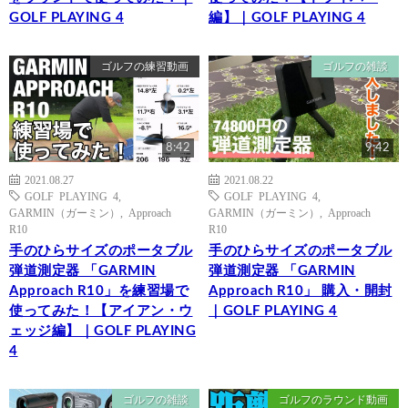
GOLF PLAYING 4
編】｜GOLF PLAYING 4
ゴルフの練習動画
ゴルフの雑談
8:42
9:42
2021.08.27
2021.08.22
GOLF PLAYING 4
,
GOLF PLAYING 4
,
GARMIN（ガーミン）
,
Approach
GARMIN（ガーミン）
,
Approach
R10
R10
手のひらサイズのポータブル
手のひらサイズのポータブル
弾道測定器 「GARMIN
弾道測定器 「GARMIN
Approach R10」を練習場で
Approach R10」 購入・開封
使ってみた！【アイアン・ウ
｜GOLF PLAYING 4
ェッジ編】｜GOLF PLAYING
4
ゴルフの雑談
ゴルフのラウンド動画