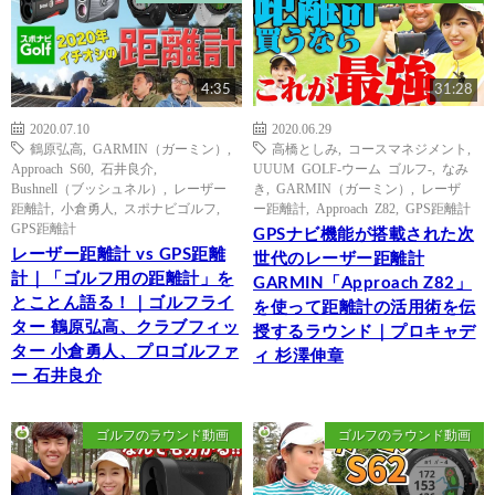
4:35
31:28
2020.07.10
2020.06.29
鶴原弘高
,
GARMIN（ガーミン）
,
高橋としみ
,
コースマネジメント
,
Approach S60
,
石井良介
,
UUUM GOLF-ウーム ゴルフ-
,
なみ
Bushnell（ブッシュネル）
,
レーザー
き
,
GARMIN（ガーミン）
,
レーザ
距離計
,
小倉勇人
,
スポナビゴルフ
,
ー距離計
,
Approach Z82
,
GPS距離計
GPS距離計
GPSナビ機能が搭載された次
レーザー距離計 vs GPS距離
世代のレーザー距離計
計｜「ゴルフ用の距離計」を
GARMIN「Approach Z82」
とことん語る！｜ゴルフライ
を使って距離計の活用術を伝
ター 鶴原弘高、クラブフィッ
授するラウンド｜プロキャデ
ター 小倉勇人、プロゴルファ
ィ 杉澤伸章
ー 石井良介
ゴルフのラウンド動画
ゴルフのラウンド動画