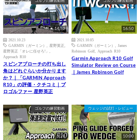
ゴルフの練習動画
ゴルフの練習動画
14:52
16:50
2021.10.23
2021.10.05
GARMIN（ガーミン）
,
星野英正
,
GARMIN（ガーミン）
,
James
星野英正「オレに任せろ!」
,
Robinson Golf
,
Approach R10
Approach R10
Garmin Approach R10 Golf
スピンアプローチの打ち出し
Simulator Review on Course
角はどれぐらいか分かります
｜James Robinson Golf
か？｜「GARMIN Approach
R10」の評価・クチコミ｜プ
ロゴルファー 星野英正
ゴルフの練習動画
ウェッジの試打・レビュー
5:28
10:00