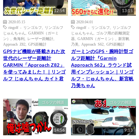
12:54
13:15
2020.05.15
2020.04.01
ringolf - リンゴルフ
,
リンゴルフ
ringolf - リンゴルフ
,
リンゴルフ
じゅんちゃん
,
GARMIN（ガーミ
じゅんちゃん
,
ゴルフ用の距離測定
ン）
,
角海利
,
レーザー距離計
,
器
,
GARMIN（ガーミン）
,
新宮帆
Approach Z82
,
GPS距離計
乃美
,
Approach S62
,
GPS距離計
GPSナビ機能が搭載された次
ガーミンのGPS・腕時計型ゴ
世代のレーザー距離計
ルフ距離計『Garmin
GARMIN「Approach Z82」
Approach S62』ラウンド試
を使ってみました！｜リンゴ
用インプレッション｜リンゴ
ルフ じゅんちゃん カイト君
ルフ・じゅんちゃん、新宮帆
乃美ちゃん
ゴルフの雑談
ゴルフの雑談
14:56
9:13