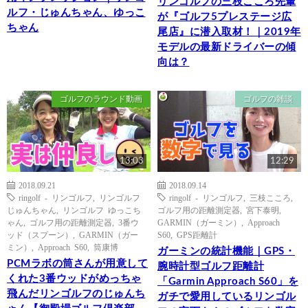
リンゴルフの三枝こころ先輩
ルフ・じゅんちゃん、ゆっこ
が『ゴルフ5プレステージ広
ちゃん
尾店』に潜入取材！｜2019年
モデルの最新ドライバーの傾
向は？
ゴルフのラウンド動画
ゴルフの雑談
13:03
12:29
2018.09.21
2018.09.14
ringolf - リンゴルフ
,
リンゴルフ
ringolf - リンゴルフ
,
三枝こころ
,
じゅんちゃん
,
リンゴルフ ゆっこち
ゴルフ用の距離測定器
,
宮下泰明
,
ゃん
,
ゴルフ用の距離測定器
,
3番ウ
GARMIN（ガーミン）
,
Approach
ッド（スプーン）
,
GARMIN（ガー
S60
,
GPS距離計
ミン）
,
Approach S60
,
筒康博
ガーミンの統計機能｜GPS・
PCMラボの筒さんが用意して
腕時計型ゴルフ距離計
くれた3番ウッドがめっちゃ
「Garmin Approach S60」を
飛んだリンゴルフのじゅんち
ガチで愛用しているリンゴル