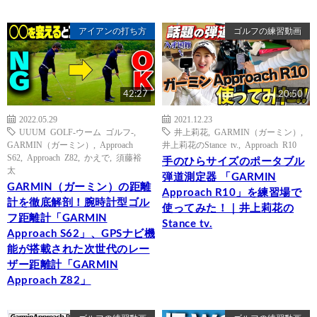
アイアンの打ち方
ゴルフの練習動画
42:27
20:50
2022.05.29
2021.12.23
UUUM GOLF-ウーム ゴルフ-
,
井上莉花
,
GARMIN（ガーミン）
,
GARMIN（ガーミン）
,
Approach
井上莉花のStance tv.
,
Approach R10
S62
,
Approach Z82
,
かえで
,
須藤裕
手のひらサイズのポータブル
太
弾道測定器 「GARMIN
GARMIN（ガーミン）の距離
Approach R10」を練習場で
計を徹底解剖！腕時計型ゴル
使ってみた！｜井上莉花の
フ距離計「GARMIN
Stance tv.
Approach S62」、GPSナビ機
能が搭載された次世代のレー
ザー距離計「GARMIN
Approach Z82」