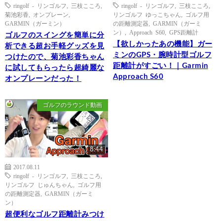
ringolf - リンゴルフ
,
三枝こころ
,
ringolf - リンゴルフ
,
三枝こころ
,
菊池彩香
,
オンプレーン
,
リンゴルフ ゆっこちゃん
,
ゴルフ用
GARMIN（ガーミン）
の距離測定器
,
GARMIN（ガーミ
ン）
,
Approach S60
,
GPS距離計
ゴルフのスイングを簡単に分
【欲しかったあの機能】ガー
析できる超お手軽グッズを見
ミンのGPS・腕時計型ゴルフ
つけたので、菊池彩香ちゃん
距離計がすごい！｜Garmin
に試してもらったら超綺麗な
Approach S60
オンプレーンだった！
ゴルフのラウンド動画
8:44
2017.08.11
ringolf - リンゴルフ
,
三枝こころ
,
リンゴルフ じゅんちゃん
,
ゴルフ用
の距離測定器
,
GARMIN（ガーミ
ン）
超便利なゴルフ距離計みつけ