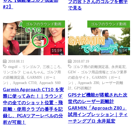
ゃん【御殿場ゴルフ倶楽部
フの宮下さんのゴルフを数字
#2】
で見る
ゴルフのラウンド動画
ゴルフのラウンド動画
11:59
5:54
2018.08.11
2018.07.19
ringolf - リンゴルフ
,
三枝こころ
,
ゴルフ用の距離測定器
,
永井延宏
,
リンゴルフ じゅんちゃん
,
ゴルフ用
GEW - ゴルフ用品情報とゴルフ業界
の距離測定器
,
GARMIN（ガーミ
の総合サイト
,
GARMIN（ガーミ
ン）
,
Approach CT10
,
Approach S60
ン）
,
Approach Z80
,
レーザー距離
計
,
GPS距離計
Garmin Approach CT10 を実
GPSナビ機能が搭載された次
際に使ってみた！｜ラウンド
世代のレーザー距離計
中の全てのショット位置・飛
GARMIN「Approach Z80」
距離・使用クラブの番手を記
試用インプレッション｜ティ
録し、PGAツアーレベルの分
ーチングプロ 永井延宏
析が可能！