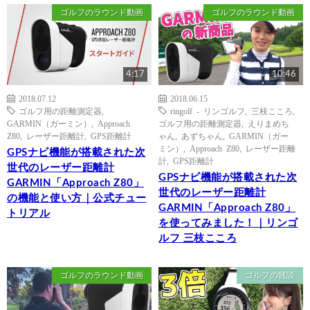
ゴルフのラウンド動画
ゴルフのラウンド動画
4:17
10:46
2018.07.12
2018.06.15
ゴルフ用の距離測定器
,
ringolf - リンゴルフ
,
三枝こころ
,
GARMIN（ガーミン）
,
Approach
ゴルフ用の距離測定器
,
えりまめち
Z80
,
レーザー距離計
,
GPS距離計
ゃん
,
あずちゃん
,
GARMIN（ガー
ミン）
,
Approach Z80
,
レーザー距離
GPSナビ機能が搭載された次
計
,
GPS距離計
世代のレーザー距離計
GPSナビ機能が搭載された次
GARMIN「Approach Z80」
世代のレーザー距離計
の機能と使い方｜公式チュー
GARMIN「Approach Z80」
トリアル
を使ってみました！｜リンゴ
ルフ 三枝こころ
ゴルフのラウンド動画
ゴルフの雑談