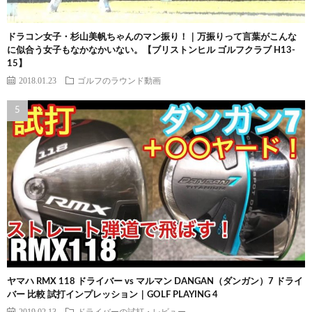
ドラコン女子・杉山美帆ちゃんのマン振り！｜万振りって言葉がこんな
に似合う女子もなかなかいない。【ブリストンヒル ゴルフクラブ H13-
15】
2018.01.23
ゴルフのラウンド動画
ヤマハ RMX 118 ドライバー vs マルマン DANGAN（ダンガン）7 ドライ
バー 比較 試打インプレッション｜GOLF PLAYING 4
2019.02.13
ドライバーの試打・レビュー