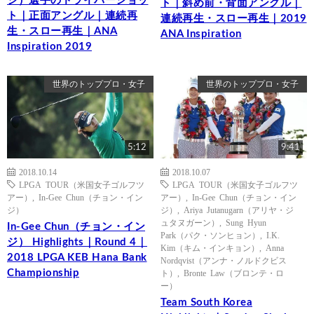
ジ）選手のドライバーショッ
ト｜斜め前・背面アングル｜
ト｜正面アングル｜連続再
連続再生・スロー再生｜2019
生・スロー再生｜ANA
ANA Inspiration
Inspiration 2019
世界のトッププロ・女子
世界のトッププロ・女子
5:12
9:41
2018.10.14
2018.10.07
LPGA TOUR（米国女子ゴルフツ
LPGA TOUR（米国女子ゴルフツ
アー）
,
In-Gee Chun（チョン・イン
アー）
,
In-Gee Chun（チョン・イン
ジ）
ジ）
,
Ariya Jutanugarn（アリヤ・ジ
ュタヌガーン）
,
Sung Hyun
In-Gee Chun（チョン・イン
Park（パク・ソンヒョン）
,
I.K.
ジ） Highlights｜Round 4｜
Kim（キム・インキョン）
,
Anna
2018 LPGA KEB Hana Bank
Nordqvist（アンナ・ノルドクビス
Championship
ト）
,
Bronte Law（ブロンテ・ロ
ー）
Team South Korea