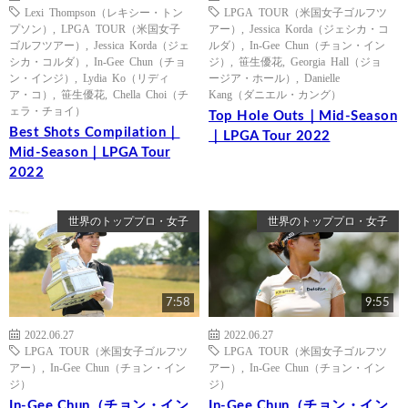
Lexi Thompson（レキシー・トン
LPGA TOUR（米国女子ゴルフツ
プソン）
,
LPGA TOUR（米国女子
アー）
,
Jessica Korda（ジェシカ・コ
ゴルフツアー）
,
Jessica Korda（ジェ
ルダ）
,
In-Gee Chun（チョン・イン
シカ・コルダ）
,
In-Gee Chun（チョ
ジ）
,
笹生優花
,
Georgia Hall（ジョ
ン・インジ）
,
Lydia Ko（リディ
ージア・ホール）
,
Danielle
ア・コ）
,
笹生優花
,
Chella Choi（チ
Kang（ダニエル・カング）
ェラ・チョイ）
Top Hole Outs｜Mid-Season
Best Shots Compilation｜
｜LPGA Tour 2022
Mid-Season｜LPGA Tour
2022
世界のトッププロ・女子
世界のトッププロ・女子
7:58
9:55
2022.06.27
2022.06.27
LPGA TOUR（米国女子ゴルフツ
LPGA TOUR（米国女子ゴルフツ
アー）
,
In-Gee Chun（チョン・イン
アー）
,
In-Gee Chun（チョン・イン
ジ）
ジ）
In-Gee Chun（チョン・イン
In-Gee Chun（チョン・イン