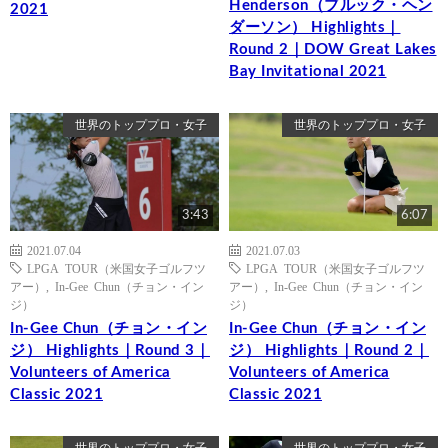
Henderson（ブルック・ヘン
2021
ダーソン） Highlights｜
Round 2｜DOW Great Lakes
Bay Invitational 2021
世界のトッププロ・女子
世界のトッププロ・女子
3:43
6:07
2021.07.04
2021.07.03
LPGA TOUR（米国女子ゴルフツ
LPGA TOUR（米国女子ゴルフツ
アー）
,
In-Gee Chun（チョン・イン
アー）
,
In-Gee Chun（チョン・イン
ジ）
ジ）
In-Gee Chun（チョン・イン
In-Gee Chun（チョン・イン
ジ） Highlights｜Round 3｜
ジ） Highlights｜Round 2｜
Volunteers of America
Volunteers of America
Classic 2021
Classic 2021
世界のトッププロ・女子
世界のトッププロ・女子