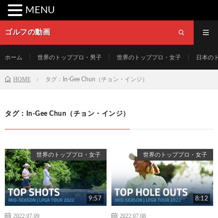
MENU
ゴルフの動画
ホーム
世界のトッププロ・男子
世界のトッププロ・女子
日本の
HOME
タグ：In-Gee Chun（チョン・インジ）
タグ：In-Gee Chun（チョン・インジ）
世界のトッププロ・女子
世界のトッププロ・女子
9:57
8:12
2022.07.09
2022.07.08