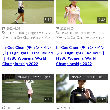
8:19
4:32
2022.03.06
2022.03.05
LPGA TOUR（米国女子ゴルフツ
LPGA TOUR（米国女子ゴルフツ
アー）
,
In-Gee Chun（チョン・イン
アー）
,
In-Gee Chun（チョン・イン
ジ）
ジ）
In-Gee Chun（チョン・イン
In-Gee Chun（チョン・イン
ジ）Highlights｜Final Round
ジ） Highlights｜Round 3｜
｜HSBC Women’s World
HSBC Women’s World
Championship 2022
Championship 2022
世界のトッププロ・女子
世界のトッププロ・女子
7:42
8:42
2021.10.24
2021.10.22