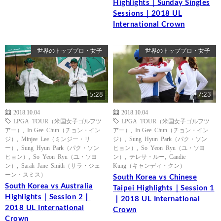
Highlights｜Sunday Singles
Sessions｜2018 UL
International Crown
世界のトッププロ・女子
世界のトッププロ・女子
5:28
7:23
2018.10.04
2018.10.04
LPGA TOUR（米国女子ゴルフツ
LPGA TOUR（米国女子ゴルフツ
アー）
,
In-Gee Chun（チョン・イン
アー）
,
In-Gee Chun（チョン・イン
ジ）
,
Minjee Lee（ミンジー・リ
ジ）
,
Sung Hyun Park（パク・ソン
ー）
,
Sung Hyun Park（パク・ソン
ヒョン）
,
So Yeon Ryu（ユ・ソヨ
ヒョン）
,
So Yeon Ryu（ユ・ソヨ
ン）
,
テレサ・ルー
,
Candie
ン）
,
Sarah Jane Smith（サラ・ジェ
Kung（キャンディ・クン）
ーン・スミス）
South Korea vs Chinese
South Korea vs Australia
Taipei Highlights｜Session 1
Highlights｜Session 2｜
｜2018 UL International
2018 UL International
Crown
Crown