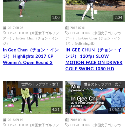
1:00
2:04
2017.08.26
2017.07.01
LPGA TOUR（米国女子ゴルフツ
LPGA TOUR（米国女子ゴルフツ
アー）
,
In-Gee Chun（チョン・イン
アー）
,
In-Gee Chun（チョン・イン
ジ）
ジ）
,
GolfswingHD
In Gee Chun（チョン・イン
IN GEE CHUN（チョン・イ
ジ） Highlights 2017 CP
ンジ） 120fps SLOW
Women’s Open Round 3
MOTION FACE ON DRIVER
GOLF SWING 1080 HD
世界のトッププロ・女子
世界のトッププロ・女子
4:31
1:06:17
2016.09.19
2016.09.18
LPGA TOUR（米国女子ゴルフツ
LPGA TOUR（米国女子ゴルフツ