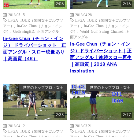
2:06
2:16
2018.05.15
2018.04.28
LPGA TOUR（米国女子ゴルフツ
LPGA TOUR（米国女子ゴルフツ
アー）
,
In-Gee Chun（チョン・イン
アー）
,
In-Gee Chun（チョン・イン
ジ）
,
GolfswingHD
,
正面アングル
ジ）
,
World Golf Swing Channel
,
正
面アングル
In-Gee Chun（チョン・イン
In-Gee Chun（チョン・イン
ジ） ドライバーショット｜正
ジ）ドライバーショット｜正
面アングル・スロー映像あり
面アングル｜連続スロー再生
｜高画質（4K）
｜高画質｜2018 ANA
Inspiration
世界のトッププロ・女子
世界のトッププロ・女子
2:35
2:17
2018.04.12
2018.03.21
LPGA TOUR（米国女子ゴルフツ
LPGA TOUR（米国女子ゴルフツ
アー）
,
In-Gee Chun（チョン・イン
アー）
,
In-Gee Chun（チョン・イン