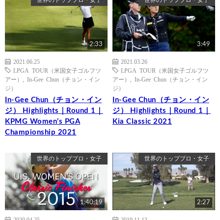
2:33
3:49
2021.06.25
2021.03.26
LPGA TOUR（米国女子ゴルフツ
LPGA TOUR（米国女子ゴルフツ
アー）
,
In-Gee Chun（チョン・イン
アー）
,
In-Gee Chun（チョン・イン
ジ）
ジ）
In-Gee Chun（チョン・イン
In-Gee Chun（チョン・イン
ジ） Highlights｜Round 1｜
ジ） Highlights｜Round 1｜
KPMG Women’s PGA
Kia Classic 2021
Championship 2021
世界のトッププロ・女子
世界のトッププロ・女子
1:40:19
2:27
2020.04.25
2019.11.13