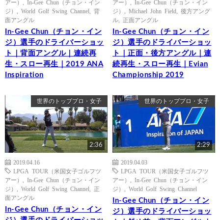
アー）
,
In-Gee Chun（チョン・イン
アー）
,
In-Gee Chun（チョン・イン
ジ）
,
World Golf Swing Channel
,
背
ジ）
,
Michael John Field
,
後方アング
面アングル
ル
,
正面アングル
In-Gee Chun（チョン・イン
In-Gee Chun（チョン・イン
ジ）選手のドライバーショッ
ジ）選手のドライバーショッ
ト｜背面アングル｜連続再
ト｜正面・後方アングル｜連
生・スロー再生｜2019 ANA
続再生・スロー再生｜Evian
Inspiration
Championship 2019
世界のトッププロ・女子
世界のトッププロ・女子
2:36
2:29
2019.04.16
2019.04.03
LPGA TOUR（米国女子ゴルフツ
LPGA TOUR（米国女子ゴルフツ
アー）
,
In-Gee Chun（チョン・イン
アー）
,
In-Gee Chun（チョン・イン
ジ）
,
World Golf Swing Channel
,
正
ジ）
,
World Golf Swing Channel
面アングル
In-Gee Chun（チョン・イン
In-Gee Chun（チョン・イン
ジ）選手のドライバーショッ