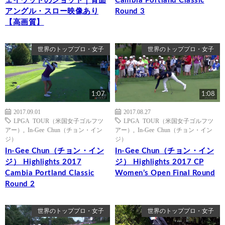
ェイウッドのショット｜背面
Cambia Portland Classic
アングル・スロー映像あり
Round 3
【高画質】
世界のトッププロ・女子
世界のトッププロ・女子
1:07
1:08
2017.09.01
2017.08.27
LPGA TOUR（米国女子ゴルフツ
LPGA TOUR（米国女子ゴルフツ
アー）
,
In-Gee Chun（チョン・イン
アー）
,
In-Gee Chun（チョン・イン
ジ）
ジ）
In-Gee Chun（チョン・イン
In-Gee Chun（チョン・イン
ジ） Highlights 2017
ジ） Highlights 2017 CP
Cambia Portland Classic
Women’s Open Final Round
Round 2
世界のトッププロ・女子
世界のトッププロ・女子