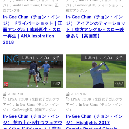
ジ）
,
World Golf Swing Channel
,
正
ジ）
,
GolfswingHD
,
ティーショット
,
面アングル
後方アングル
In-Gee Chun（チョン・イン
In-Gee Chun（チョン・イン
ジ） ドライバーショット｜正
ジ） アイアンのティーショッ
面アングル｜連続再生・スロ
ト｜後方アングル・スロー映
ー再生｜ANA Inspiration
像あり【高画質】
2018
世界のトッププロ・女子
世界のトッププロ・女子
2:32
0:57
2018.02.01
2017.09.02
LPGA TOUR（米国女子ゴルフツ
LPGA TOUR（米国女子ゴルフツ
アー）
,
In-Gee Chun（チョン・イン
アー）
,
In-Gee Chun（チョン・イン
ジ）
,
GolfswingHD
,
背面アングル
ジ）
In-Gee Chun（チョン・イン
In-Gee Chun（チョン・イン
ジ） 芝の上から打つフェアウ
ジ） Highlights 2017