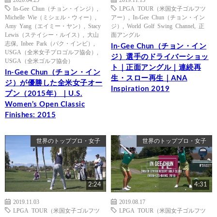
In-Gee Chun（チョン・インジ）
,
LPGA TOUR（米国女子ゴルフツ
Michelle Wie（ミシェル・ウィー）
,
アー）
,
In-Gee Chun（チョン・イン
Amy Yang（エイミー・ヤン）
,
Stacy
ジ）
,
World Golf Swing Channel
,
正
Lewis（ステイシー・ルイス）
,
大山
面アングル
志保
,
Inbee Park（パク・インビ）
,
In-Gee Chun（チョン・イン
USGA（全米女子プロゴルフ協会）
,
ジ）選手のドライバーショッ
USGA（全米ゴルフ協会）
ト｜正面アングル｜連続再
In-Gee Chun（チョン・イン
生・スロー再生｜ANA
ジ）が優勝した全米女子オー
Inspiration 2019
プン（2015年）｜U.S.
Women’s Open Classic
Finishes: 2015
世界のトッププロ・女子
世界のトッププロ・女子
2:24
4:31
2019.11.03
2019.08.17
LPGA TOUR（米国女子ゴルフツ
LPGA TOUR（米国女子ゴルフツ