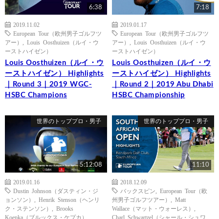
6:38
7:18
2019.11.02
2019.01.17
European Tour（欧州男子ゴルフツ
European Tour（欧州男子ゴルフツ
アー）
,
Louis Oosthuizen（ルイ・ウ
アー）
,
Louis Oosthuizen（ルイ・ウ
ーストハイゼン）
ーストハイゼン）
Louis Oosthuizen（ルイ・ウ
Louis Oosthuizen（ルイ・ウ
ーストハイゼン） Highlights
ーストハイゼン） Highlights
｜Round 3｜2019 WGC-
｜Round 2｜2019 Abu Dhabi
HSBC Champions
HSBC Championship
世界のトッププロ・男子
世界のトッププロ・男子
5:12:08
11:10
2019.01.16
2018.12.09
Dustin Johnson（ダスティン・ジ
バックスピン
,
European Tour（欧
ョンソン）
,
Henrik Stenson（ヘンリ
州男子ゴルフツアー）
,
Matt
ク・ステンソン）
,
Brooks
Wallace（マット・ウォーレス）
,
Koepka（ブルックス・ケプカ）
,
Charl Schwartzel（シャール・シュワ