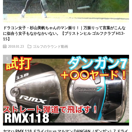
ドラコン女子・杉山美帆ちゃんのマン振り！｜万振りって言葉がこんな
に似合う女子もなかなかいない。【ブリストンヒル ゴルフクラブ H13-
15】
2018.01.23
ゴルフのラウンド動画
ヤマハ RMX 118 ドライバー vs マルマン DANGAN（ダンガン）7 ドライ