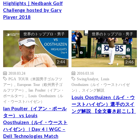
Highlights｜Nedbank Golf
Challenge hosted by Gary
Player 2018
世界のトッププロ・男子
世界のトッププロ・男子
2:44
2:46
2018.03.24
2016.03.16
PGA TOUR（米国男子ゴルフツ
SwingAnalyst
,
Louis
アー）
,
European Tour（欧州男子ゴ
Oosthuizen（ルイ・ウーストハイゼ
ルフツアー）
,
Ian Poulter（イアン・
ン）
,
スイング解説
ポールター）
,
Louis Oosthuizen（ル
Louis Oosthuizen（ルイ・ウ
イ・ウーストハイゼン）
ーストハイゼン）選手のスイ
Ian Poulter（イアン・ポール
ング解説 【全文書き起こし】
ター） vs Louis
Oosthuizen（ルイ・ウースト
ハイゼン） | Day 4 | WGC –
Dell Technologies Match