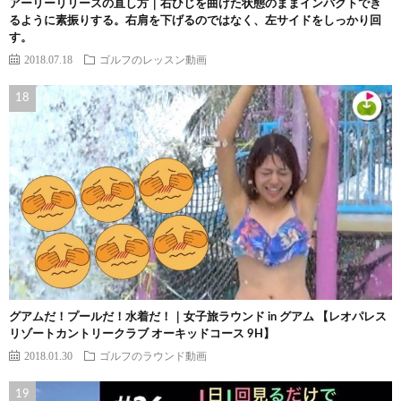
アーリーリリースの直し方｜右ひじを曲げた状態のままインパクトでき
るように素振りする。右肩を下げるのではなく、左サイドをしっかり回
す。
2018.07.18
ゴルフのレッスン動画
グアムだ！プールだ！水着だ！｜女子旅ラウンド in グアム 【レオパレス
リゾートカントリークラブ オーキッドコース 9H】
2018.01.30
ゴルフのラウンド動画