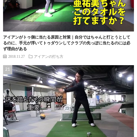
アイアンがトゥ側に当たる原因と対策｜自分ではちゃんと打とうとして
るのに、手元が浮いてトゥダウンしてクラブの先っぽに当たるのには必
ず理由がある
2018.11.27
アイアンの打ち方