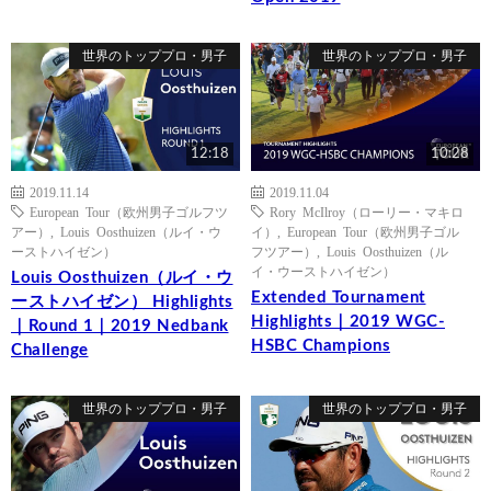
世界のトッププロ・男子
世界のトッププロ・男子
12:18
10:28
2019.11.14
2019.11.04
European Tour（欧州男子ゴルフツ
Rory McIlroy（ローリー・マキロ
アー）
,
Louis Oosthuizen（ルイ・ウ
イ）
,
European Tour（欧州男子ゴル
ーストハイゼン）
フツアー）
,
Louis Oosthuizen（ル
イ・ウーストハイゼン）
Louis Oosthuizen（ルイ・ウ
Extended Tournament
ーストハイゼン） Highlights
Highlights｜2019 WGC-
｜Round 1｜2019 Nedbank
HSBC Champions
Challenge
世界のトッププロ・男子
世界のトッププロ・男子