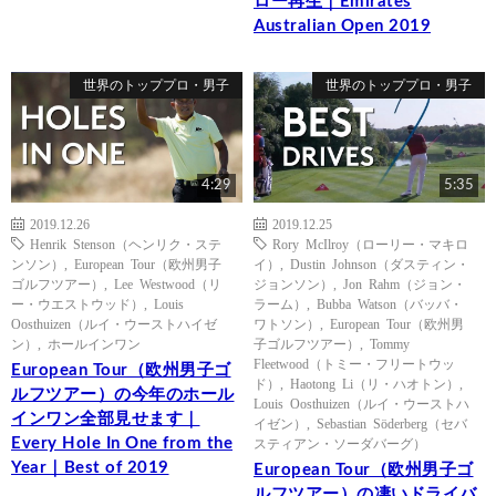
ロー再生｜Emirates
Australian Open 2019
世界のトッププロ・男子
世界のトッププロ・男子
4:29
5:35
2019.12.26
2019.12.25
Henrik Stenson（ヘンリク・ステ
Rory McIlroy（ローリー・マキロ
ンソン）
,
European Tour（欧州男子
イ）
,
Dustin Johnson（ダスティン・
ゴルフツアー）
,
Lee Westwood（リ
ジョンソン）
,
Jon Rahm（ジョン・
ー・ウエストウッド）
,
Louis
ラーム）
,
Bubba Watson（バッバ・
Oosthuizen（ルイ・ウーストハイゼ
ワトソン）
,
European Tour（欧州男
ン）
,
ホールインワン
子ゴルフツアー）
,
Tommy
Fleetwood（トミー・フリートウッ
European Tour（欧州男子ゴ
ド）
,
Haotong Li（リ・ハオトン）
,
ルフツアー）の今年のホール
Louis Oosthuizen（ルイ・ウーストハ
インワン全部見せます｜
イゼン）
,
Sebastian Söderberg（セバ
Every Hole In One from the
スティアン・ソーダバーグ）
Year｜Best of 2019
European Tour（欧州男子ゴ
ルフツアー）の凄いドライバ