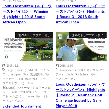
ーストハイゼン）
ーストハイゼン）
Louis Oosthuizen（ルイ・ウ
Louis Oosthuizen（ルイ・ウ
ーストハイゼン） Winning
ーストハイゼン） Highlights
Highlights｜2018 South
｜Round 3｜2018 South
African Open
African Open
世界のトッププロ・男子
世界のトッププロ・男子
12:42
6:03
2018.11.11
2018.11.09
Sergio Garcia（セルヒオ・ガルシ
European Tour（欧州男子ゴルフツ
ア）
,
European Tour（欧州男子ゴル
アー）
,
Louis Oosthuizen（ルイ・ウ
フツアー）
,
Lee Westwood（リー・
ーストハイゼン）
ウエストウッド）
,
Charl
Louis Oosthuizen（ルイ・ウ
Schwartzel（シャール・シュワーツェ
ーストハイゼン） Highlights
ル）
,
Louis Oosthuizen（ルイ・ウー
｜Round 2｜Nedbank Golf
ストハイゼン）
,
Thomas Bjørn（ト
Challenge hosted by Gary
ーマス・ビヨン）
Player 2018
Extended Tournament