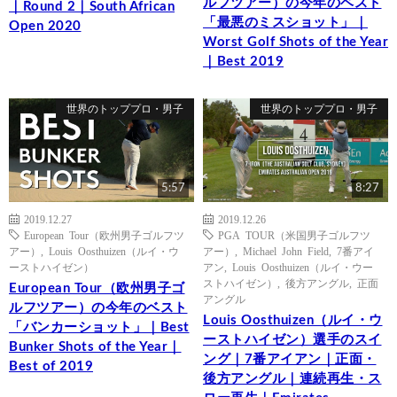
ルフツアー）の今年のベスト
｜Round 2｜South African
「最悪のミスショット」｜
Open 2020
Worst Golf Shots of the Year
｜Best 2019
世界のトッププロ・男子
世界のトッププロ・男子
5:57
8:27
2019.12.27
2019.12.26
European Tour（欧州男子ゴルフツ
PGA TOUR（米国男子ゴルフツ
アー）
,
Louis Oosthuizen（ルイ・ウ
アー）
,
Michael John Field
,
7番アイ
ーストハイゼン）
アン
,
Louis Oosthuizen（ルイ・ウー
ストハイゼン）
,
後方アングル
,
正面
European Tour（欧州男子ゴ
アングル
ルフツアー）の今年のベスト
Louis Oosthuizen（ルイ・ウ
「バンカーショット」｜Best
ーストハイゼン）選手のスイ
Bunker Shots of the Year｜
ング｜7番アイアン｜正面・
Best of 2019
後方アングル｜連続再生・ス