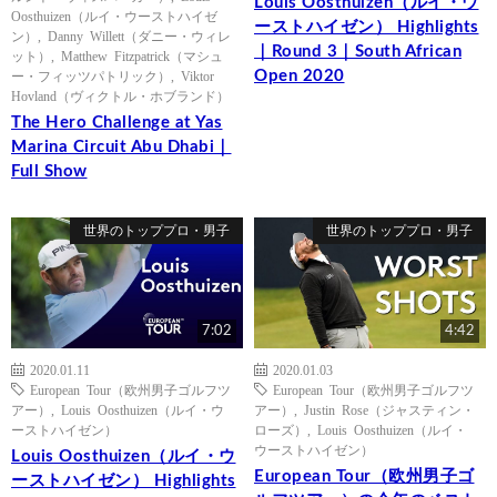
Louis Oosthuizen（ルイ・ウ
Oosthuizen（ルイ・ウーストハイゼ
ーストハイゼン） Highlights
ン）
,
Danny Willett（ダニー・ウィレ
｜Round 3｜South African
ット）
,
Matthew Fitzpatrick（マシュ
Open 2020
ー・フィッツパトリック）
,
Viktor
Hovland（ヴィクトル・ホブランド）
The Hero Challenge at Yas
Marina Circuit Abu Dhabi｜
Full Show
世界のトッププロ・男子
世界のトッププロ・男子
7:02
4:42
2020.01.11
2020.01.03
European Tour（欧州男子ゴルフツ
European Tour（欧州男子ゴルフツ
アー）
,
Louis Oosthuizen（ルイ・ウ
アー）
,
Justin Rose（ジャスティン・
ーストハイゼン）
ローズ）
,
Louis Oosthuizen（ルイ・
ウーストハイゼン）
Louis Oosthuizen（ルイ・ウ
European Tour（欧州男子ゴ
ーストハイゼン） Highlights