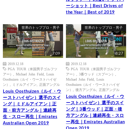
ーショット｜Best Drives of
the Year｜Best of 2019
世界のトッププロ・男子
世界のトッププロ・男子
7:09
8:27
2019.12.18
2019.12.18
PGA TOUR（米国男子ゴルフツ
PGA TOUR（米国男子ゴルフツ
アー）
,
Michael John Field
,
Louis
アー）
,
3番ウッド（スプーン）
,
Oosthuizen（ルイ・ウーストハイゼ
Michael John Field
,
Louis
ン）
,
ミドルアイアン
,
正面アングル
Oosthuizen（ルイ・ウーストハイゼ
ン）
,
後方アングル
,
正面アングル
Louis Oosthuizen（ルイ・ウ
Louis Oosthuizen（ルイ・ウ
ーストハイゼン）選手のスイ
ーストハイゼン）選手のスイ
ング｜ミドルアイアン｜正
ング｜3番ウッド｜正面・後
面・前方アングル｜連続再
方アングル｜連続再生・スロ
生・スロー再生｜Emirates
ー再生｜Emirates Australian
Australian Open 2019
Open 2019