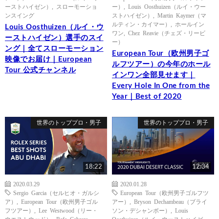
ーストハイゼン）
,
スローモーショ
ー）
,
Louis Oosthuizen（ルイ・ウー
ンスイング
ストハイゼン）
,
Martin Kaymer（マ
ルティン・カイマー）
,
ホールイン
Louis Oosthuizen（ルイ・ウ
ワン
,
Chez Reavie（チェズ・リービ
ーストハイゼン）選手のスイ
ー）
ング｜全てスローモーション
European Tour（欧州男子ゴ
映像でお届け｜European
ルフツアー）の今年のホール
Tour 公式チャンネル
インワン全部見せます｜
Every Hole In One from the
Year｜Best of 2020
世界のトッププロ・男子
世界のトッププロ・男子
18:22
12:34
2020.03.29
2020.01.28
Sergio Garcia（セルヒオ・ガルシ
European Tour（欧州男子ゴルフツ
ア）
,
European Tour（欧州男子ゴル
アー）
,
Bryson Dechambeau（ブライ
フツアー）
,
Lee Westwood（リー・
ソン・デシャンボー）
,
Louis
ウエストウッド）
,
Rafa Cabrera
Oosthuizen（ルイ・ウーストハイゼ