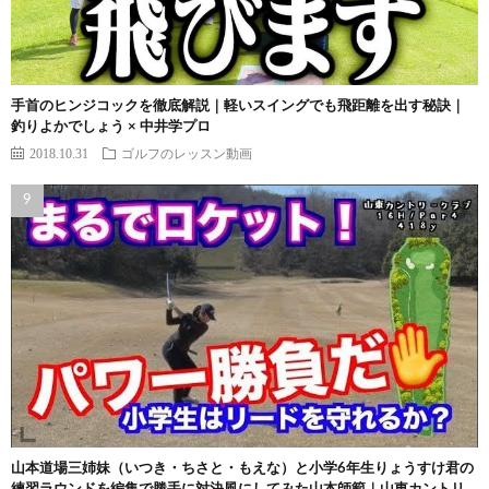
手首のヒンジコックを徹底解説｜軽いスイングでも飛距離を出す秘訣｜
釣りよかでしょう × 中井学プロ
2018.10.31
ゴルフのレッスン動画
山本道場三姉妹（いつき・ちさと・もえな）と小学6年生りょうすけ君の