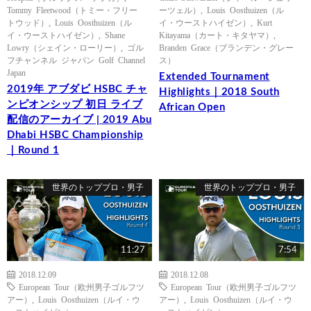
Tommy Fleetwood（トミー・フリー
ーツェル）
,
Louis Oosthuizen（ル
トウッド）
,
Louis Oosthuizen（ル
イ・ウーストハイゼン）
,
Kurt
イ・ウーストハイゼン）
,
Shane
Kitayama（カート・キタヤマ）
,
Lowry（シェイン・ローリー）
,
ゴル
Branden Grace（ブランデン・グレー
フチャンネル ジャパン Golf Channel
ス）
Japan
Extended Tournament
2019年 アブダビ HSBC チャ
Highlights｜2018 South
ンピオンシップ 初日 ライブ
African Open
配信のアーカイブ | 2019 Abu
Dhabi HSBC Championship
｜Round 1
世界のトッププロ・男子
世界のトッププロ・男子
11:27
7:54
2018.12.09
2018.12.08
European Tour（欧州男子ゴルフツ
European Tour（欧州男子ゴルフツ
アー）
,
Louis Oosthuizen（ルイ・ウ
アー）
,
Louis Oosthuizen（ルイ・ウ