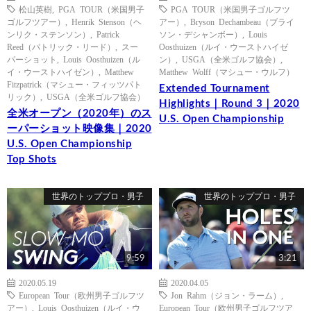
松山英樹
,
PGA TOUR（米国男子
PGA TOUR（米国男子ゴルフツ
ゴルフツアー）
,
Henrik Stenson（ヘ
アー）
,
Bryson Dechambeau（ブライ
ンリク・ステンソン）
,
Patrick
ソン・デシャンボー）
,
Louis
Reed（パトリック・リード）
,
スー
Oosthuizen（ルイ・ウーストハイゼ
パーショット
,
Louis Oosthuizen（ル
ン）
,
USGA（全米ゴルフ協会）
,
イ・ウーストハイゼン）
,
Matthew
Matthew Wolff（マシュー・ウルフ）
Fitzpatrick（マシュー・フィッツパト
Extended Tournament
リック）
,
USGA（全米ゴルフ協会）
Highlights｜Round 3｜2020
全米オープン（2020年）のス
U.S. Open Championship
ーパーショット映像集｜2020
U.S. Open Championship
Top Shots
世界のトッププロ・男子
世界のトッププロ・男子
9:59
3:21
2020.05.19
2020.04.05
European Tour（欧州男子ゴルフツ
Jon Rahm（ジョン・ラーム）
,
アー）
,
Louis Oosthuizen（ルイ・ウ
European Tour（欧州男子ゴルフツア