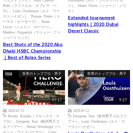
Bello（ラファエル・カブレラ・ベ
ン）
,
Shaun Norris（ショーン・ノリ
ロ）
,
Louis Oosthuizen（ルイ・ウー
ス）
ストハイゼン）
,
Thomas Pieters（ト
Extended tournament
ーマス・ピーターズ）
,
Shane
highlights｜2020 Dubai
Lowry（シェイン・ローリー）
,
Desert Classic
Matthew Fitzpatrick（マシュー・フィ
ッツパトリック）
Best Shots of the 2020 Abu
Dhabi HSBC Championship
｜Best of Rolex Series
世界のトッププロ・男子
世界のトッププロ・男子
47:17
9:27
2020.01.15
2020.01.12
Brooks Koepka（ブルックス・ケ
European Tour（欧州男子ゴルフツ
プカ）
,
European Tour（欧州男子ゴ
アー）
,
Louis Oosthuizen（ルイ・ウ
ルフツアー）
,
Bernd Wiesberger（ベ
ーストハイゼン）
ルント・ウィスバーガー）
,
Louis