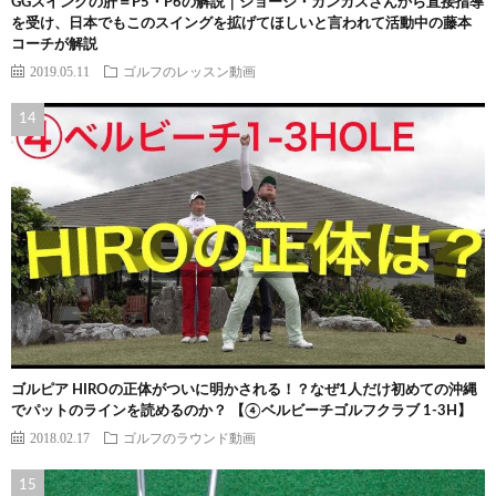
GGスイングの肝＝P5・P6の解説｜ジョージ・ガンカスさんから直接指導
を受け、日本でもこのスイングを拡げてほしいと言われて活動中の藤本
コーチが解説
2019.05.11
ゴルフのレッスン動画
ゴルピア HIROの正体がついに明かされる！？なぜ1人だけ初めての沖縄
でパットのラインを読めるのか？ 【④ベルビーチゴルフクラブ 1-3H】
2018.02.17
ゴルフのラウンド動画