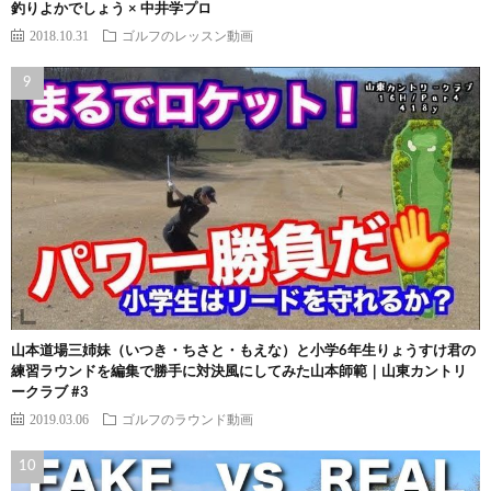
釣りよかでしょう × 中井学プロ
2018.10.31
ゴルフのレッスン動画
山本道場三姉妹（いつき・ちさと・もえな）と小学6年生りょうすけ君の
練習ラウンドを編集で勝手に対決風にしてみた山本師範｜山東カントリ
ークラブ #3
2019.03.06
ゴルフのラウンド動画