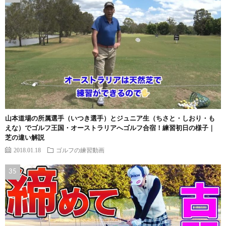
山本道場の所属選手（いつき選手）とジュニア生（ちさと・しおり・も
えな）でゴルフ王国・オーストラリアへゴルフ合宿！練習初日の様子｜
芝の違い解説
2018.01.18
ゴルフの練習動画