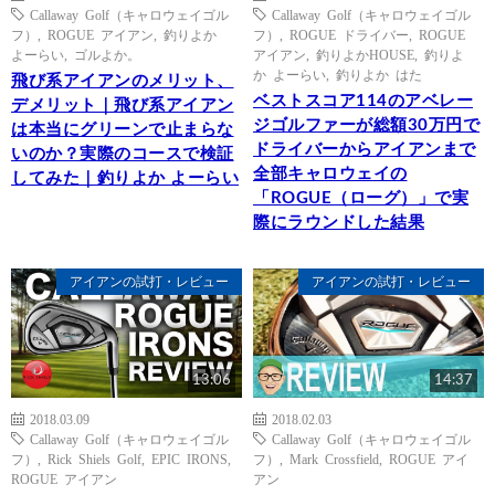
Callaway Golf（キャロウェイゴル
Callaway Golf（キャロウェイゴル
フ）
,
ROGUE アイアン
,
釣りよか
フ）
,
ROGUE ドライバー
,
ROGUE
よーらい
,
ゴルよか。
アイアン
,
釣りよかHOUSE
,
釣りよ
か よーらい
,
釣りよか はた
飛び系アイアンのメリット、
ベストスコア114のアベレー
デメリット｜飛び系アイアン
ジゴルファーが総額30万円で
は本当にグリーンで止まらな
ドライバーからアイアンまで
いのか？実際のコースで検証
全部キャロウェイの
してみた｜釣りよか よーらい
「ROGUE（ローグ）」で実
際にラウンドした結果
アイアンの試打・レビュー
アイアンの試打・レビュー
13:06
14:37
2018.03.09
2018.02.03
Callaway Golf（キャロウェイゴル
Callaway Golf（キャロウェイゴル
フ）
,
Rick Shiels Golf
,
EPIC IRONS
,
フ）
,
Mark Crossfield
,
ROGUE アイ
ROGUE アイアン
アン