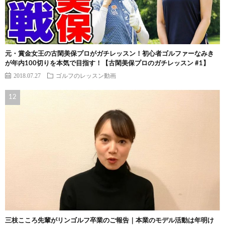
元・賞金女王の古閑美保プロがガチレッスン！初心者ゴルファーなみき
が年内100切りを本気で目指す！【古閑美保プロのガチレッスン #1】
2018.07.27
ゴルフのレッスン動画
三枝こころ先輩がリンゴルフ卒業のご報告｜本業のモデル活動は年明け