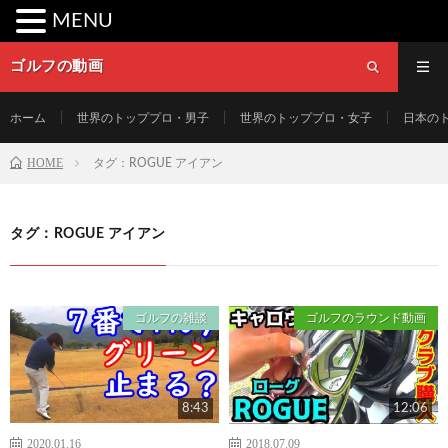
MENU
ゴルフの動画
ホーム
世界のトッププロ・男子
世界のトッププロ・女子
日本の
HOME
タグ：ROGUE アイアン
タグ：ROGUE アイアン
ゴルフの雑談
ゴルフのラウンド動画
8:43
12:06
2020.01.16
2018.07.09