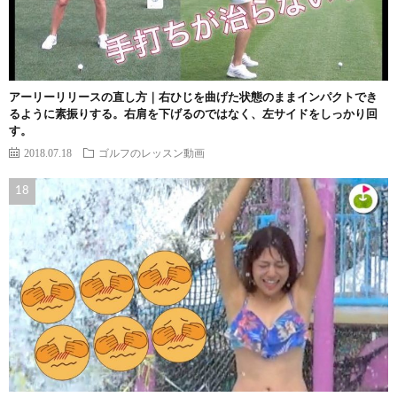
アーリーリリースの直し方｜右ひじを曲げた状態のままインパクトでき
るように素振りする。右肩を下げるのではなく、左サイドをしっかり回
す。
2018.07.18
ゴルフのレッスン動画