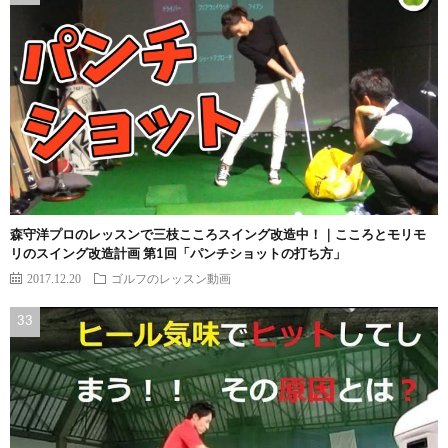
森守洋プロのレッスンで三枝こころスイング改造中！｜こころとモリモ
リのスイング改造計画 第1回「パンチショットの打ち方」
2017.12.20
ゴルフのレッスン動画