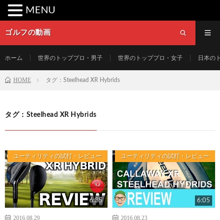
MENU
ゴルフの動画
ホーム
世界のトッププロ・男子
世界のトッププロ・女子
日本の
HOME
タグ：Steelhead XR Hybrids
タグ：Steelhead XR Hybrids
ユーティリティの試打・レビュー
ユーティリティの試打・レビュー
6:35
6:05
2016.08.29
2016.08.23