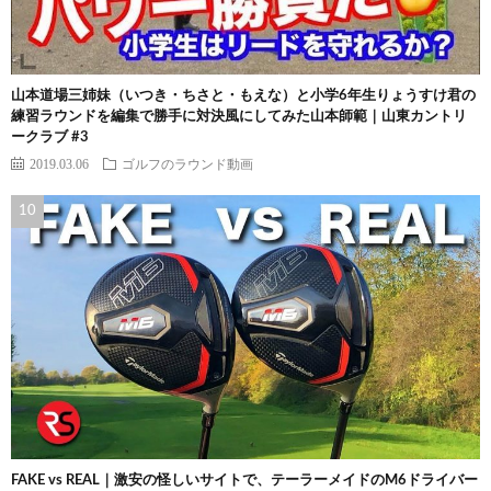
山本道場三姉妹（いつき・ちさと・もえな）と小学6年生りょうすけ君の
練習ラウンドを編集で勝手に対決風にしてみた山本師範｜山東カントリ
ークラブ #3
2019.03.06
ゴルフのラウンド動画
FAKE vs REAL｜激安の怪しいサイトで、テーラーメイドのM6ドライバー