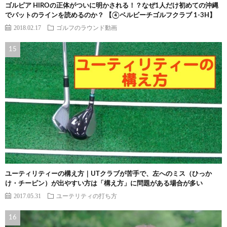
ゴルピア HIROの正体がついに明かされる！？なぜ1人だけ初めての沖縄
でパットのラインを読めるのか？ 【④ベルビーチゴルフクラブ 1-3H】
2018.02.17
ゴルフのラウンド動画
ユーティリティーの構え方｜UTクラブが苦手で、左へのミス（ひっか
け・チーピン）が出やすい方は「構え方」に問題がある場合が多い
2017.05.31
ユーテリティの打ち方