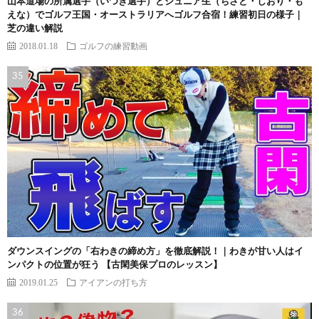
山本道場の所属選手（いつき選手）とジュニア生（ちさと・しおり・も
えな）でゴルフ王国・オーストラリアへゴルフ合宿！練習初日の様子｜
芝の違い解説
2018.01.18
ゴルフの練習動画
ダウンスイングの「右わきの締め方」を徹底解説！｜わきが甘い人はイ
ンパクトの位置が狂う 【古閑美保プロのレッスン】
2019.01.25
アイアンの打ち方