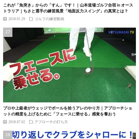
これが「魚突き」からの「すん」です！｜山本道場ゴルフ合宿 in オース
トラリア｜ちさと選手の練習風景「地面反力スイング」の真実とは？
2018.01.29
ゴルフの練習動画
プロや上級者がウェッジでボールを拾うアレのやり方｜アプローチショ
ットの精度を上げるために「フェースに乗せる」感覚を養おう
2018.07.02
アプローチの打ち方