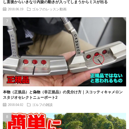
し直後からいきなり内旋の動きが入ってしまうからミスが出る
2018.06.19
ゴルフのレッスン動画
本物（正規品）と偽物（非正規品）の見分け方｜スコッティキャメロン
スタジオセレクトニューポート2
2018.04.02
ゴルフの雑談