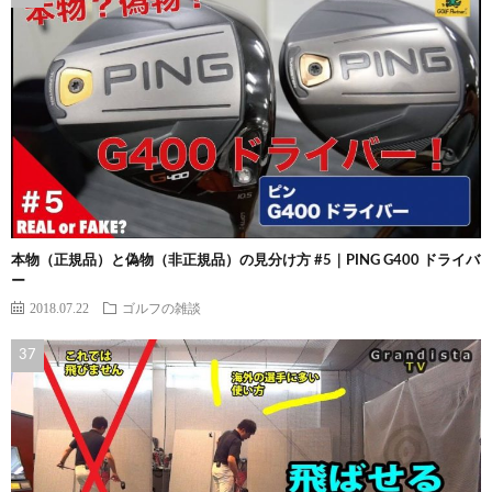
本物（正規品）と偽物（非正規品）の見分け方 #5｜PING G400 ドライバ
ー
2018.07.22
ゴルフの雑談