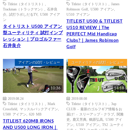
Titleist（タイトリスト）
,
Titleist（タイトリスト）
,
James
Trackman（トラックマン）
,
石井良
Robinson Golf
,
U500 アイアン
,
介
,
試打ラボしだるTV
,
U500 アイア
U510 アイアン
ン
TITLEIST U500 & TITLEIST
タイトリスト U500 アイアン
U510 REVIEW｜The
型ユーティリティ 試打インプ
PERFECT Mid Handicap
レッション｜プロゴルファー
Clubs?｜James Robinson
石井良介
Golf
アイアンの試打・レビュー
ユーティリティの試打・レビュー
10:36
14:18
2019.08.24
2019.08.08
Titleist（タイトリスト）
,
Mark
Titleist（タイトリスト）
,
3up
Crossfield
,
マッスルバックアイアン
,
CLUB - 最新のゴルフギア情報をお
U500 アイアン
,
620 MB
届け! - スリーアップ・クラブ
,
関雅
史
,
鹿又芳典
,
鶴原弘高
,
U500 アイ
TITLEIST 620MB IRONS
アン
,
U510 アイアン
,
TS2 ユーティ
AND U500 LONG IRON｜
リティ
,
TS3 ユーティリティ