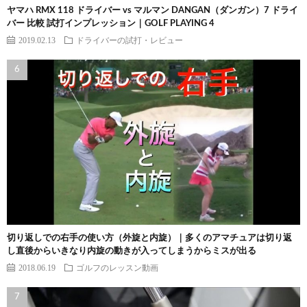
ヤマハ RMX 118 ドライバー vs マルマン DANGAN（ダンガン）7 ドライ
バー 比較 試打インプレッション｜GOLF PLAYING 4
2019.02.13
ドライバーの試打・レビュー
切り返しでの右手の使い方（外旋と内旋）｜多くのアマチュアは切り返
し直後からいきなり内旋の動きが入ってしまうからミスが出る
2018.06.19
ゴルフのレッスン動画