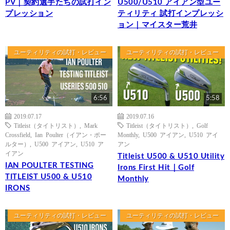
PV｜契約選手たちの試打イン
U500/U510 アイアン型ユー
プレッション
ティリティ 試打インプレッシ
ョン｜マイスター荒井
ユーティリティの試打・レビュー
ユーティリティの試打・レビュー
6:56
5:58
2019.07.17
2019.07.16
Titleist（タイトリスト）
,
Mark
Titleist（タイトリスト）
,
Golf
Crossfield
,
Ian Poulter（イアン・ポー
Monthly
,
U500 アイアン
,
U510 アイ
ルター）
,
U500 アイアン
,
U510 ア
アン
イアン
Titleist U500 & U510 Utility
IAN POULTER TESTING
Irons First Hit｜Golf
TITLEIST U500 & U510
Monthly
IRONS
ユーティリティの試打・レビュー
ユーティリティの試打・レビュー