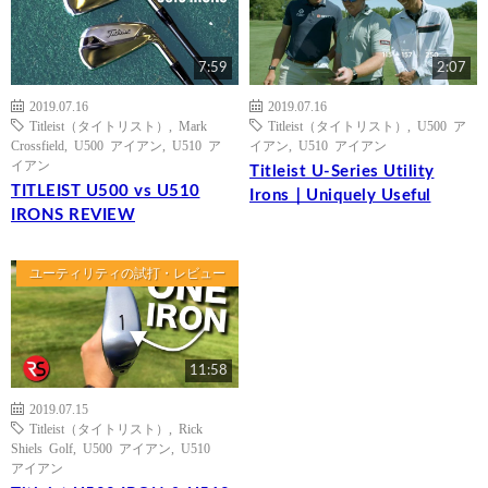
7:59
2:07
2019.07.16
2019.07.16
Titleist（タイトリスト）
,
Mark
Titleist（タイトリスト）
,
U500 ア
Crossfield
,
U500 アイアン
,
U510 ア
イアン
,
U510 アイアン
イアン
Titleist U-Series Utility
TITLEIST U500 vs U510
Irons｜Uniquely Useful
IRONS REVIEW
ユーティリティの試打・レビュー
11:58
2019.07.15
Titleist（タイトリスト）
,
Rick
Shiels Golf
,
U500 アイアン
,
U510
アイアン