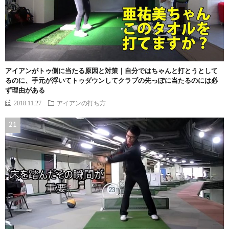
アイアンがトゥ側に当たる原因と対策｜自分ではちゃんと打とうとして
るのに、手元が浮いてトゥダウンしてクラブの先っぽに当たるのには必
ず理由がある
2018.11.27
アイアンの打ち方