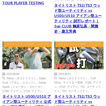
TOUR PLAYER TESTING
タイトリスト TS2/TS3 ウッ
ド型ユーティリティ vs
U500/U510 アイアン型ユー
ティリティ 試打レポート｜
3up CLUB 鶴原弘高・関雅
史・鹿又芳典
ユーティリティの試打・レビュー
ユーティリティの試打・レビュー
1:35
8:54
2019.08.08
2019.08.07
Titleist（タイトリスト）
,
Adam
Titleist（タイトリスト）
,
Golf
Scott（アダム・スコット）
,
Jordan
Effort
,
マイスター荒井
,
U500 アイア
Spieth（ジョーダン・スピース）
,
ン
,
U510 アイアン
,
TS2 ユーティリ
U500 アイアン
,
U510 アイアン
ティ
,
TS3 ユーティリティ
タイトリスト U500/U510 ア
タイトリスト TS2/TS3 ウッ
イアン型ユーティリティ 公式
ド型ユーティリティ vs