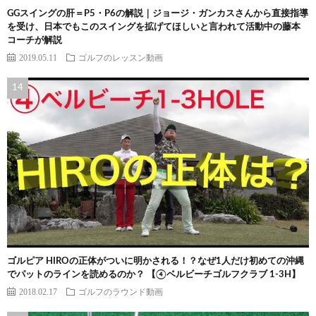
GGスイングの肝＝P5・P6の解説｜ジョージ・ガンカスさんから直接指導
を受け、日本でもこのスイングを拡げてほしいと言われて活動中の藤本
コーチが解説
2019.05.11
ゴルフのレッスン動画
ゴルピア HIROの正体がついに明かされる！？なぜ1人だけ初めての沖縄
でパットのラインを読めるのか？ 【④ベルビーチゴルフクラブ 1-3H】
2018.02.17
ゴルフのラウンド動画