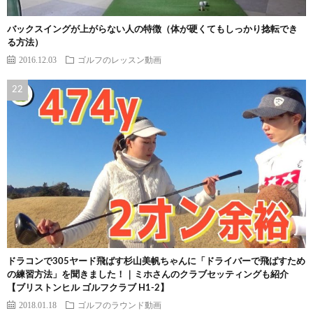
バックスイングが上がらない人の特徴（体が硬くてもしっかり捻転でき
る方法）
2016.12.03
ゴルフのレッスン動画
ドラコンで305ヤード飛ばす杉山美帆ちゃんに「ドライバーで飛ばすため
の練習方法」を聞きました！｜ミホさんのクラブセッティングも紹介
【ブリストンヒル ゴルフクラブ H1-2】
2018.01.18
ゴルフのラウンド動画