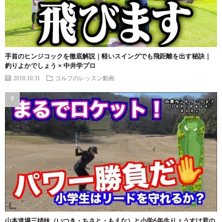
手首のヒンジコックを徹底解説｜軽いスイングでも飛距離を出す秘訣｜
釣りよかでしょう × 中井学プロ
2018.10.31
ゴルフのレッスン動画
山本道場三姉妹（いつき・ちさと・もえな）と小学6年生りょうすけ君の