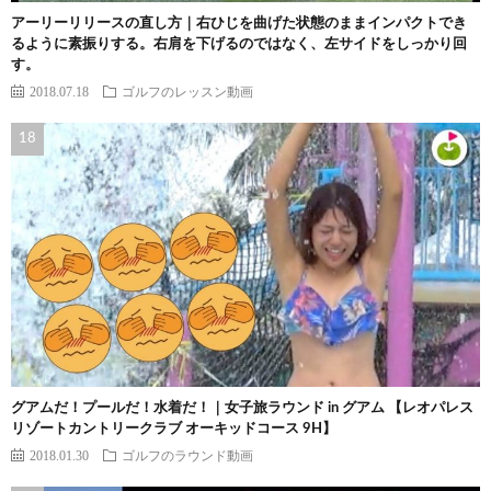
アーリーリリースの直し方｜右ひじを曲げた状態のままインパクトでき
るように素振りする。右肩を下げるのではなく、左サイドをしっかり回
す。
2018.07.18
ゴルフのレッスン動画
グアムだ！プールだ！水着だ！｜女子旅ラウンド in グアム 【レオパレス
リゾートカントリークラブ オーキッドコース 9H】
2018.01.30
ゴルフのラウンド動画