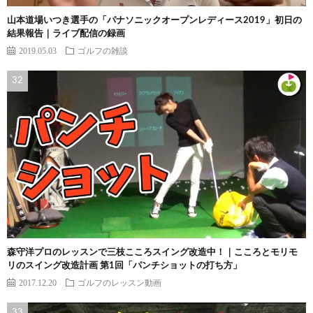
山本道場いつき選手の「パナソニックオープンレディース2019」初日の
結果報告｜ライブ配信の録画
2019.05.03
ゴルフの雑談
森守洋プロのレッスンで三枝こころスイング改造中！｜こころとモリモ
リのスイング改造計画 第1回「パンチショットの打ち方」
2017.12.20
ゴルフのレッスン動画