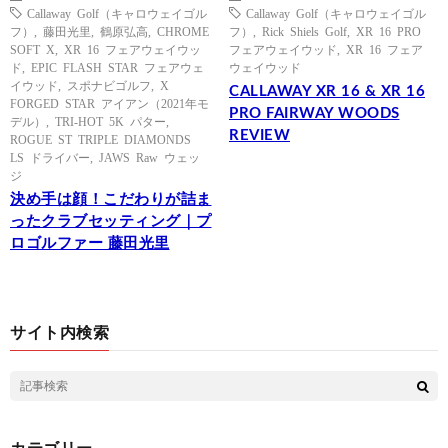
Callaway Golf（キャロウェイゴル
Callaway Golf（キャロウェイゴル
フ）
,
藤田光里
,
鶴原弘高
,
CHROME
フ）
,
Rick Shiels Golf
,
XR 16 PRO
SOFT X
,
XR 16 フェアウェイウッ
フェアウェイウッド
,
XR 16 フェア
ド
,
EPIC FLASH STAR フェアウェ
ウェイウッド
イウッド
,
スポナビゴルフ
,
X
CALLAWAY XR 16 & XR 16
FORGED STAR アイアン（2021年モ
PRO FAIRWAY WOODS
デル）
,
TRI-HOT 5K パター
,
REVIEW
ROGUE ST TRIPLE DIAMONDS
LS ドライバー
,
JAWS Raw ウェッ
ジ
決め手は顔！こだわりが詰ま
ったクラブセッティング｜プ
ロゴルファー 藤田光里
サイト内検索