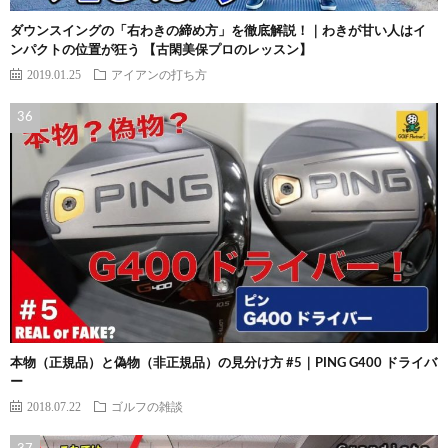
ダウンスイングの「右わきの締め方」を徹底解説！｜わきが甘い人はイ
ンパクトの位置が狂う 【古閑美保プロのレッスン】
2019.01.25
アイアンの打ち方
本物（正規品）と偽物（非正規品）の見分け方 #5｜PING G400 ドライバ
ー
2018.07.22
ゴルフの雑談