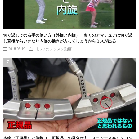
切り返しでの右手の使い方（外旋と内旋）｜多くのアマチュアは切り返
し直後からいきなり内旋の動きが入ってしまうからミスが出る
2018.06.19
ゴルフのレッスン動画
本物（正規品）と偽物（非正規品）の見分け方｜スコッティキャメロン