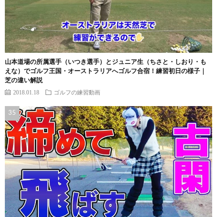
山本道場の所属選手（いつき選手）とジュニア生（ちさと・しおり・も
えな）でゴルフ王国・オーストラリアへゴルフ合宿！練習初日の様子｜
芝の違い解説
2018.01.18
ゴルフの練習動画