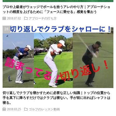
プロや上級者がウェッジでボールを拾うアレのやり方｜アプローチショ
ットの精度を上げるために「フェースに乗せる」感覚を養おう
2018.07.02
アプローチの打ち方
切り返しでクラブを寝かすために必要な正しい知識｜トップの位置から
手を真下に降ろすだけではクラブは寝ない。手が前に出ればシャフトは
寝る。
2018.03.25
ゴルフのレッスン動画