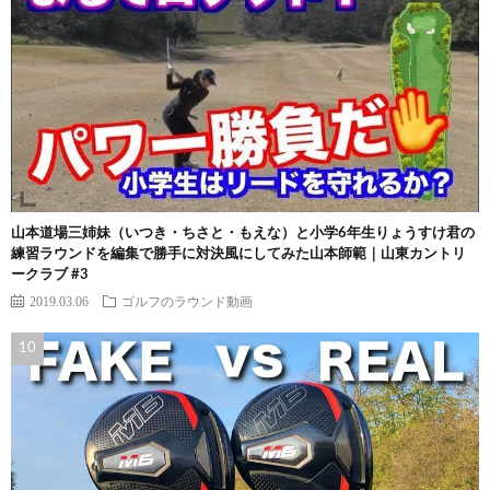
山本道場三姉妹（いつき・ちさと・もえな）と小学6年生りょうすけ君の
練習ラウンドを編集で勝手に対決風にしてみた山本師範｜山東カントリ
ークラブ #3
2019.03.06
ゴルフのラウンド動画