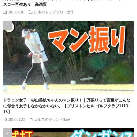
スロー再生あり｜高画質
2018.06.01
日本のトッププロ・女子
ドラコン女子・杉山美帆ちゃんのマン振り！｜万振りって言葉がこんな
に似合う女子もなかなかいない。【ブリストンヒル ゴルフクラブ H13-
15】
2018.01.23
ゴルフのラウンド動画