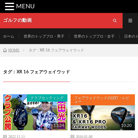
MENU
ゴルフの動画
ホーム
世界のトッププロ・男子
世界のトッププロ・女子
日本の
HOME
タグ：XR 16 フェアウェイウッド
タグ：XR 16 フェアウェイウッド
クラブセッティング
フェアウェイウッドの試打・レビ
ュー
13:34
10:20
2022.11.11
2016.01.08