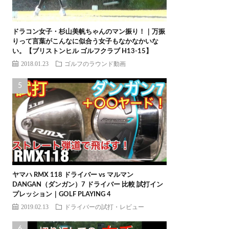
ドラコン女子・杉山美帆ちゃんのマン振り！｜万振
りって言葉がこんなに似合う女子もなかなかいな
い。【ブリストンヒル ゴルフクラブ H13-15】
2018.01.23
ゴルフのラウンド動画
ヤマハ RMX 118 ドライバー vs マルマン
DANGAN（ダンガン）7 ドライバー 比較 試打イン
プレッション｜GOLF PLAYING 4
2019.02.13
ドライバーの試打・レビュー