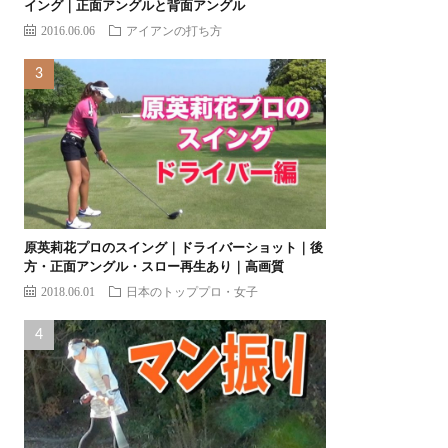
イング｜正面アングルと背面アングル
2016.06.06
アイアンの打ち方
原英莉花プロのスイング｜ドライバーショット｜後
方・正面アングル・スロー再生あり｜高画質
2018.06.01
日本のトッププロ・女子