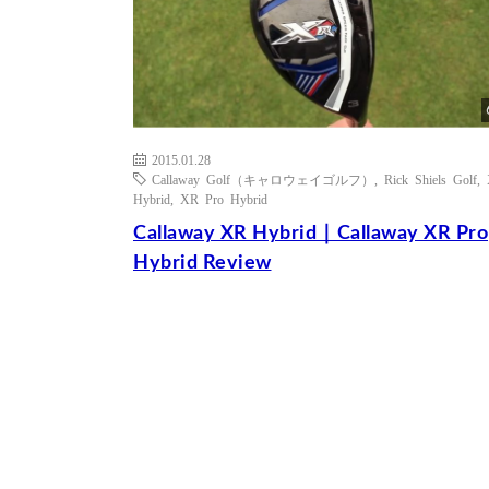
2015.01.28
Callaway Golf（キャロウェイゴルフ）
,
Rick Shiels Golf
,
Hybrid
,
XR Pro Hybrid
Callaway XR Hybrid｜Callaway XR Pro
Hybrid Review