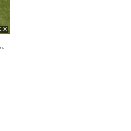
6:30
XR