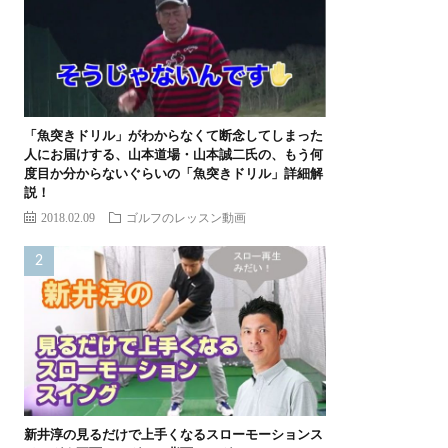
「魚突きドリル」がわからなくて断念してしまった
人にお届けする、山本道場・山本誠二氏の、もう何
度目か分からないぐらいの「魚突きドリル」詳細解
説！
2018.02.09
ゴルフのレッスン動画
新井淳の見るだけで上手くなるスローモーションス