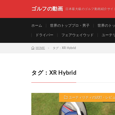
ゴルフの動画
日本最大級のゴルフ動画紹介サイ
ホーム
世界のトッププロ・男子
世界のト
ドライバー
フェアウェイウッド
ユーテ
HOME
タグ：XR Hybrid
タグ：XR Hybrid
ユーティリティの試打・レビ