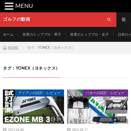
MENU
ゴルフの動画
ホーム
世界のトッププロ・男子
世界のトッププロ・女子
日本の
HOME
タグ：YONEX（ヨネックス）
タグ：YONEX（ヨネックス）
アイアンの試打・レビュー
パターの試打・レビュー
18:39
9:22
2023.04.09
2022.09.17