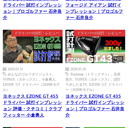
ドライバー 試打インプレッシ
フォージド アイアン 試打イ
ョン｜プロゴルファー 石井良
ンプレッション｜プロゴルフ
介
ァー 石井良介
ドライバーの試打・レビュー
ドライバーの試打・レビュー
4:44
9:08
2020.03.31
2020.03.18
みんなのゴルフダイジェスト
,
Trackman（トラックマン）
,
石井
YONEX（ヨネックス）
,
小倉勇人
,
良介
,
YONEX（ヨネックス）
,
試打
EZONE GT ドライバー（2020年モデ
ラボしだるTV
,
EZONE GT ドライバ
ル）
ー（2020年モデル）
ヨネックス EZONE GT 455
ヨネックス EZONE GT 435
ドライバー 試打インプレッシ
ドライバー 試打インプレッシ
ョン 評価・クチコミ｜クラブ
ョン｜プロゴルファー 石井良
フィッター 小倉勇人
介