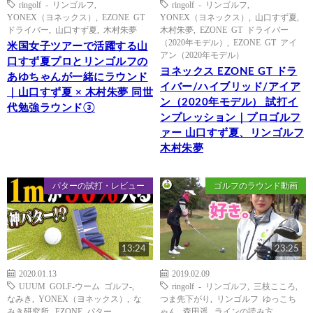
ringolf - リンゴルフ
,
ringolf - リンゴルフ
,
YONEX（ヨネックス）
,
EZONE GT
YONEX（ヨネックス）
,
山口すず夏
,
ドライバー
,
山口すず夏
,
木村朱夢
木村朱夢
,
EZONE GT ドライバー
（2020年モデル）
,
EZONE GT アイ
米国女子ツアーで活躍する山
アン（2020年モデル）
口すず夏プロとリンゴルフの
ヨネックス EZONE GT ドラ
あゆちゃんが一緒にラウンド
イバー/ハイブリッド/アイア
｜山口すず夏 × 木村朱夢 同世
ン（2020年モデル） 試打イ
代勉強ラウンド③
ンプレッション｜プロゴルフ
ァー 山口すず夏、リンゴルフ
木村朱夢
パターの試打・レビュー
ゴルフのラウンド動画
13:24
23:25
2020.01.13
2019.02.09
UUUM GOLF-ウーム ゴルフ-
,
ringolf - リンゴルフ
,
三枝こころ
,
なみき
,
YONEX（ヨネックス）
,
な
つま先下がり
,
リンゴルフ ゆっこち
みき研究所
,
EZONE パター
ゃん
,
森田遥
,
ラインの読み方
,