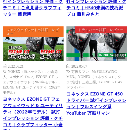
打インプレッション 評価・ク
打インプレッション 評価・ク
チコミ｜ご意見番クラブフィ
チコミ｜HS40未満の技巧派
ッター 筒康博
プロ 西川みさと
フェアウェイウッドの試打・レビ
ドライバーの試打・レビュー
ュー
4:39
11:35
2022.06.21
2022.05.07
YONEX（ヨネックス）
,
小倉勇
万振りマン -Mr.FULLSWING
人
,
スポナビゴルフ
,
EZONE GT フ
MEN-
,
YONEX（ヨネックス）
,
ク
ェアウェイウッド（2022年モデル）
,
ラブ試打 三者三様
,
EZONE GT 450
EZONE GT ユーティリティ（2022年
ドライバー
モデル）
ヨネックス EZONE GT 450
ヨネックス EZONE GT フェ
ドライバー 試打インプレッシ
アウェイウッド & ユーティリ
ョン｜フルスイング系
ティ（2022年モデル） 試打
YouTuber 万振りマン
インプレッション 評価・クチ
コミ｜クラブフィッター 小倉