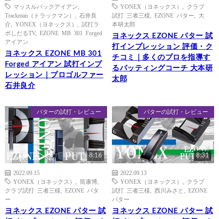
マッスルバックアイアン
,
YONEX（ヨネックス）
,
クラブ
Trackman（トラックマン）
,
石井良
試打 三者三様
,
EZONE パター
,
大
介
,
YONEX（ヨネックス）
,
試打ラ
本研太郎
ボしだるTV
,
EZONE MB 301 Forged
ヨネックス EZONE パター 試
アイアン
打インプレッション 評価・ク
ヨネックス EZONE MB 301
チコミ｜多くのプロを指導す
Forged アイアン 試打インプ
るパッティングコーチ 大本研
レッション｜プロゴルファー
太郎
石井良介
パターの試打・レビュー
パターの試打・レビュー
8:16
8:31
2022.09.15
2022.09.13
YONEX（ヨネックス）
,
筒康博
,
YONEX（ヨネックス）
,
クラブ
クラブ試打 三者三様
,
EZONE パタ
試打 三者三様
,
西川みさと
,
EZONE
ー
パター
ヨネックス EZONE パター 試
ヨネックス EZONE パター 試