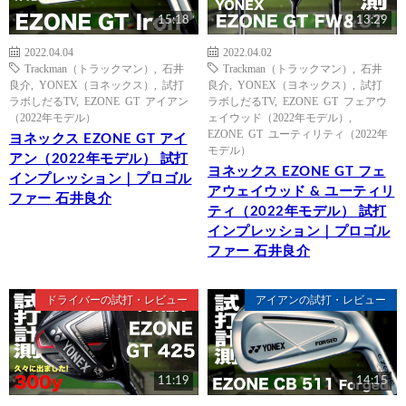
15:18
13:29
2022.04.04
2022.04.02
Trackman（トラックマン）
,
石井
Trackman（トラックマン）
,
石井
良介
,
YONEX（ヨネックス）
,
試打
良介
,
YONEX（ヨネックス）
,
試打
ラボしだるTV
,
EZONE GT アイアン
ラボしだるTV
,
EZONE GT フェアウ
（2022年モデル）
ェイウッド（2022年モデル）
,
EZONE GT ユーティリティ（2022年
ヨネックス EZONE GT アイ
モデル）
アン（2022年モデル） 試打
ヨネックス EZONE GT フェ
インプレッション｜プロゴル
アウェイウッド & ユーティリ
ファー 石井良介
ティ（2022年モデル） 試打
インプレッション｜プロゴル
ファー 石井良介
ドライバーの試打・レビュー
アイアンの試打・レビュー
11:19
14:15