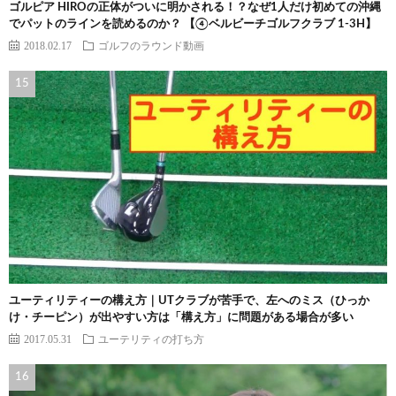
ゴルピア HIROの正体がついに明かされる！？なぜ1人だけ初めての沖縄
でパットのラインを読めるのか？ 【④ベルビーチゴルフクラブ 1-3H】
2018.02.17
ゴルフのラウンド動画
ユーティリティーの構え方｜UTクラブが苦手で、左へのミス（ひっか
け・チーピン）が出やすい方は「構え方」に問題がある場合が多い
2017.05.31
ユーテリティの打ち方