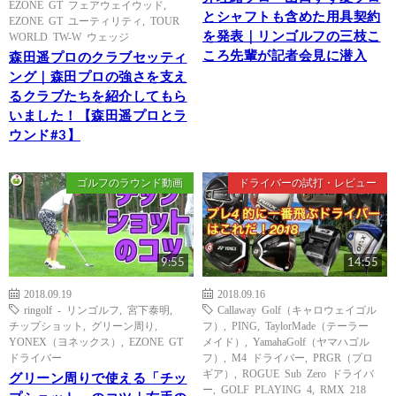
EZONE GT フェアウェイウッド
,
とシャフトも含めた用具契約
EZONE GT ユーティリティ
,
TOUR
を発表｜リンゴルフの三枝こ
WORLD TW-W ウェッジ
ころ先輩が記者会見に潜入
森田遥プロのクラブセッティ
ング｜森田プロの強さを支え
るクラブたちを紹介してもら
いました！【森田遥プロとラ
ウンド#3】
ゴルフのラウンド動画
ドライバーの試打・レビュー
9:55
14:55
2018.09.19
2018.09.16
ringolf - リンゴルフ
,
宮下泰明
,
Callaway Golf（キャロウェイゴル
チップショット
,
グリーン周り
,
フ）
,
PING
,
TaylorMade（テーラー
YONEX（ヨネックス）
,
EZONE GT
メイド）
,
YamahaGolf（ヤマハゴル
ドライバー
フ）
,
M4 ドライバー
,
PRGR（プロ
ギア）
,
ROGUE Sub Zero ドライバ
グリーン周りで使える「チッ
ー
,
GOLF PLAYING 4
,
RMX 218