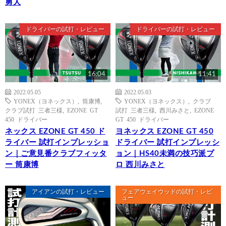
勇人
ドライバーの試打・レビュー
ドライバーの試打・レビュー
16:04
11:41
2022.05.05
2022.05.03
YONEX（ヨネックス）
,
筒康博
,
YONEX（ヨネックス）
,
クラブ
クラブ試打 三者三様
,
EZONE GT
試打 三者三様
,
西川みさと
,
EZONE
450 ドライバー
GT 450 ドライバー
ネックス EZONE GT 450 ド
ヨネックス EZONE GT 450
ライバー 試打インプレッショ
ドライバー 試打インプレッシ
ン｜ご意見番クラブフィッタ
ョン｜HS40未満の技巧派プ
ー 筒康博
ロ 西川みさと
アイアンの試打・レビュー
フェアウェイウッドの試打・レビ
ュー