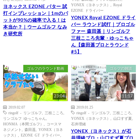
YONEX（ヨネックス）
,
Royal
ヨネックス EZONE パター 試
EZONE ドライバー
打インプレッション｜1mのパ
YONEX Royal EZONE ドライ
ットが90%の確率で入る！は
バー ラウンド試打｜プロゴル
本当か？｜ウームゴルフ なみ
ファー 森田遥｜リンゴルフ
き研究所
三枝こころ先輩・ゆっこちゃ
ん【森田遥プロとラウンド
#5】
ゴルフのラウンド動画
ゴルフの雑談
23:04
11:17
2019.02.07
2019.01.25
ringolf - リンゴルフ
,
三枝こころ
,
ringolf - リンゴルフ
,
三枝こころ
,
リンゴルフ ゆっこちゃん
,
YONEX（ヨネックス）
,
山口すず夏
,
HONMA（本間ゴルフ）
,
コースマ
石井理緒
ネジメント
,
森田遥
,
YONEX（ヨネ
YONEX（ヨネックス）が石
ックス）
,
EZONE GT ドライバー
,
井理緒プロ・山口すず夏プロ