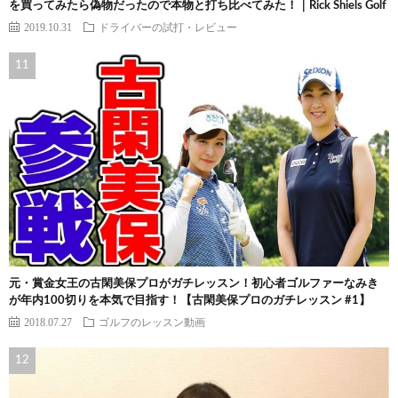
を買ってみたら偽物だったので本物と打ち比べてみた！｜Rick Shiels Golf
2019.10.31
ドライバーの試打・レビュー
元・賞金女王の古閑美保プロがガチレッスン！初心者ゴルファーなみき
が年内100切りを本気で目指す！【古閑美保プロのガチレッスン #1】
2018.07.27
ゴルフのレッスン動画