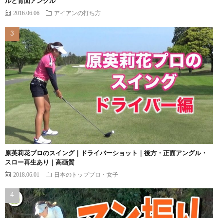
ルと背面アングル
2016.06.06
アイアンの打ち方
原英莉花プロのスイング｜ドライバーショット｜後方・正面アングル・
スロー再生あり｜高画質
2018.06.01
日本のトッププロ・女子