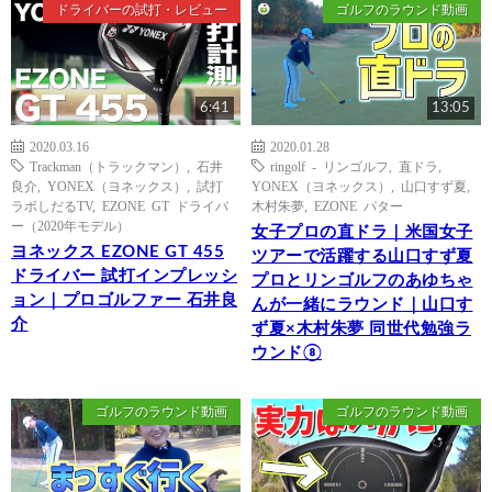
ドライバーの試打・レビュー
ゴルフのラウンド動画
6:41
13:05
2020.03.16
2020.01.28
Trackman（トラックマン）
,
石井
ringolf - リンゴルフ
,
直ドラ
,
良介
,
YONEX（ヨネックス）
,
試打
YONEX（ヨネックス）
,
山口すず夏
,
ラボしだるTV
,
EZONE GT ドライバ
木村朱夢
,
EZONE パター
ー（2020年モデル）
女子プロの直ドラ｜米国女子
ヨネックス EZONE GT 455
ツアーで活躍する山口すず夏
ドライバー 試打インプレッシ
プロとリンゴルフのあゆちゃ
ョン｜プロゴルファー 石井良
んが一緒にラウンド｜山口す
介
ず夏×木村朱夢 同世代勉強ラ
ウンド⑧
ゴルフのラウンド動画
ゴルフのラウンド動画