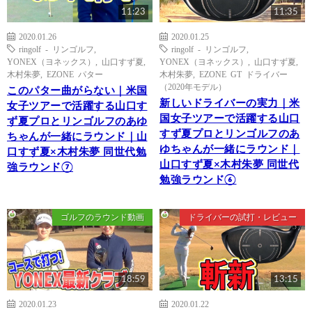
11:23
11:35
2020.01.26
2020.01.25
ringolf - リンゴルフ
,
ringolf - リンゴルフ
,
YONEX（ヨネックス）
,
山口すず夏
,
YONEX（ヨネックス）
,
山口すず夏
,
木村朱夢
,
EZONE パター
木村朱夢
,
EZONE GT ドライバー
（2020年モデル）
このパター曲がらない｜米国
新しいドライバーの実力｜米
女子ツアーで活躍する山口す
国女子ツアーで活躍する山口
ず夏プロとリンゴルフのあゆ
すず夏プロとリンゴルフのあ
ちゃんが一緒にラウンド｜山
ゆちゃんが一緒にラウンド｜
口すず夏×木村朱夢 同世代勉
山口すず夏×木村朱夢 同世代
強ラウンド⑦
勉強ラウンド⑥
ゴルフのラウンド動画
ドライバーの試打・レビュー
18:59
13:15
2020.01.23
2020.01.22