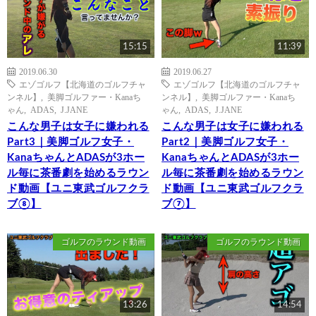
15:15
11:39
2019.06.30
2019.06.27
エゾゴルフ【北海道のゴルフチャ
エゾゴルフ【北海道のゴルフチャ
ンネル】
,
美脚ゴルファー・Kanaち
ンネル】
,
美脚ゴルファー・Kanaち
ゃん
,
ADAS
,
J.JANE
ゃん
,
ADAS
,
J.JANE
こんな男子は女子に嫌われる
こんな男子は女子に嫌われる
Part3｜美脚ゴルフ女子・
Part2｜美脚ゴルフ女子・
KanaちゃんとADASが3ホー
KanaちゃんとADASが3ホー
ル毎に茶番劇を始めるラウン
ル毎に茶番劇を始めるラウン
ド動画【ユニ東武ゴルフクラ
ド動画【ユニ東武ゴルフクラ
ブ⑧】
ブ⑦】
ゴルフのラウンド動画
ゴルフのラウンド動画
13:26
14:54