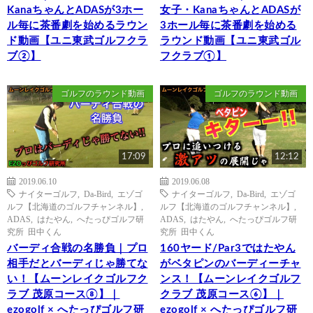
KanaちゃんとADASが3ホー
女子・KanaちゃんとADASが
ル毎に茶番劇を始めるラウン
3ホール毎に茶番劇を始める
ド動画【ユニ東武ゴルフクラ
ラウンド動画【ユニ東武ゴル
ブ②】
フクラブ①】
ゴルフのラウンド動画
ゴルフのラウンド動画
17:09
12:12
2019.06.10
2019.06.08
ナイターゴルフ
,
Da-Bird
,
エゾゴ
ナイターゴルフ
,
Da-Bird
,
エゾゴ
ルフ【北海道のゴルフチャンネル】
,
ルフ【北海道のゴルフチャンネル】
,
ADAS
,
はたやん
,
へたっぴゴルフ研
ADAS
,
はたやん
,
へたっぴゴルフ研
究所 田中くん
究所 田中くん
バーディ合戦の名勝負｜プロ
160ヤード/Par3ではたやん
相手だとバーディじゃ勝てな
がベタピンのバーディーチャ
い！【ムーンレイクゴルフク
ンス！【ムーンレイクゴルフ
ラブ 茂原コース⑧】｜
クラブ 茂原コース⑥】｜
ezogolf × へたっぴゴルフ研
ezogolf × へたっぴゴルフ研