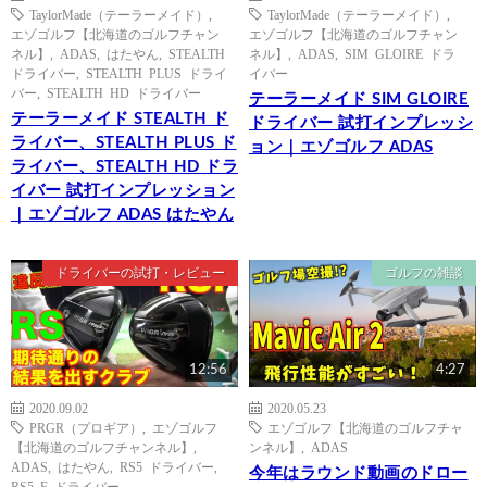
TaylorMade（テーラーメイド）
,
TaylorMade（テーラーメイド）
,
エゾゴルフ【北海道のゴルフチャン
エゾゴルフ【北海道のゴルフチャン
ネル】
,
ADAS
,
はたやん
,
STEALTH
ネル】
,
ADAS
,
SIM GLOIRE ドラ
ドライバー
,
STEALTH PLUS ドライ
イバー
バー
,
STEALTH HD ドライバー
テーラーメイド SIM GLOIRE
テーラーメイド STEALTH ド
ドライバー 試打インプレッシ
ライバー、STEALTH PLUS ド
ョン｜エゾゴルフ ADAS
ライバー、STEALTH HD ドラ
イバー 試打インプレッション
｜エゾゴルフ ADAS はたやん
ドライバーの試打・レビュー
ゴルフの雑談
12:56
4:27
2020.09.02
2020.05.23
PRGR（プロギア）
,
エゾゴルフ
エゾゴルフ【北海道のゴルフチャ
【北海道のゴルフチャンネル】
,
ンネル】
,
ADAS
ADAS
,
はたやん
,
RS5 ドライバー
,
今年はラウンド動画のドロー
RS5 F ドライバー