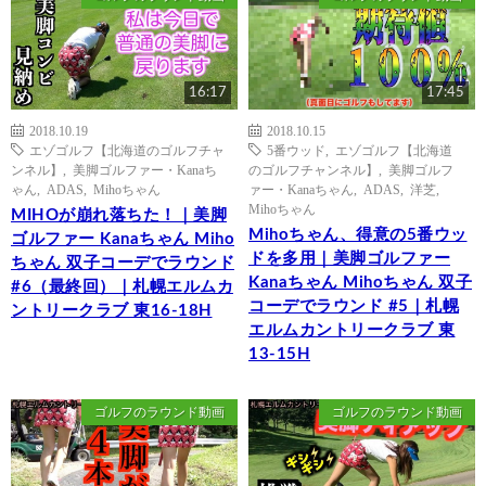
16:17
17:45
2018.10.19
2018.10.15
エゾゴルフ【北海道のゴルフチャ
5番ウッド
,
エゾゴルフ【北海道
ンネル】
,
美脚ゴルファー・Kanaち
のゴルフチャンネル】
,
美脚ゴルフ
ゃん
,
ADAS
,
Mihoちゃん
ァー・Kanaちゃん
,
ADAS
,
洋芝
,
Mihoちゃん
MIHOが崩れ落ちた！｜美脚
Mihoちゃん、得意の5番ウッ
ゴルファー Kanaちゃん Miho
ドを多用｜美脚ゴルファー
ちゃん 双子コーデでラウンド
Kanaちゃん Mihoちゃん 双子
#6（最終回）｜札幌エルムカ
コーデでラウンド #5｜札幌
ントリークラブ 東16-18H
エルムカントリークラブ 東
13-15H
ゴルフのラウンド動画
ゴルフのラウンド動画