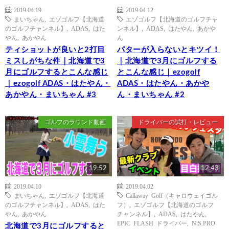
2019.04.19
2019.04.12
まいちゃん
,
エゾゴルフ【北海道
エゾゴルフ【北海道のゴルフチャ
のゴルフチャンネル】
,
ADAS
,
はた
ンネル】
,
ADAS
,
はたやん
,
あかや
やん
,
あかやん
ん
ティショットが良いと2打目
パターが入らないとキツイ！
ミスしがちな件｜北海道で3
｜北海道で3月にゴルフする
月にゴルフするとこんな感じ
とこんな感じ｜ezogolf
｜ezogolf ADAS・はたやん・
ADAS・はたやん・あかや
あかやん・まいちゃん #3
ん・まいちゃん #2
ゴルフのラウンド動画
ドライバーの試打・レビュー
19:52
12:43
2019.04.10
2019.04.02
まいちゃん
,
エゾゴルフ【北海道
Callaway Golf（キャロウェイゴル
のゴルフチャンネル】
,
ADAS
,
はた
フ）
,
エゾゴルフ【北海道のゴルフ
やん
,
あかやん
チャンネル】
,
ADAS
,
はたやん
,
EPIC FLASH ドライバー
,
N.S.PRO
北海道で3月にゴルフすると