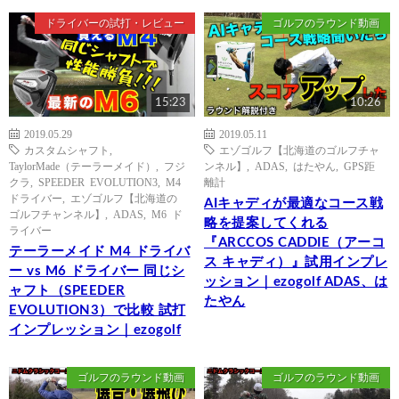
ドライバーの試打・レビュー
ゴルフのラウンド動画
15:23
10:26
2019.05.29
2019.05.11
カスタムシャフト
,
エゾゴルフ【北海道のゴルフチャ
TaylorMade（テーラーメイド）
,
フジ
ンネル】
,
ADAS
,
はたやん
,
GPS距
クラ
,
SPEEDER EVOLUTION3
,
M4
離計
ドライバー
,
エゾゴルフ【北海道の
AIキャディが最適なコース戦
ゴルフチャンネル】
,
ADAS
,
M6 ド
略を提案してくれる
ライバー
『ARCCOS CADDIE（アーコ
テーラーメイド M4 ドライバ
ス キャディ）』試用インプレ
ー vs M6 ドライバー 同じシ
ッション｜ezogolf ADAS、は
ャフト（SPEEDER
たやん
EVOLUTION3）で比較 試打
インプレッション｜ezogolf
ゴルフのラウンド動画
ゴルフのラウンド動画