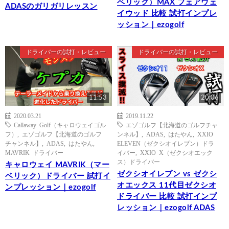
ベリック）MAX フェアウェ
ADASのガリガリレッスン
イウッド 比較 試打インプレ
ッション｜ezogolf
ドライバーの試打・レビュー
ドライバーの試打・レビュー
11:53
20:06
2020.03.21
2019.11.22
Callaway Golf（キャロウェイゴル
エゾゴルフ【北海道のゴルフチャ
フ）
,
エゾゴルフ【北海道のゴルフ
ンネル】
,
ADAS
,
はたやん
,
XXIO
チャンネル】
,
ADAS
,
はたやん
,
ELEVEN（ゼクシオイレブン）ドラ
MAVRIK ドライバー
イバー
,
XXIO X（ゼクシオエック
ス）ドライバー
キャロウェイ MAVRIK（マー
ゼクシオイレブン vs ゼクシ
ベリック）ドライバー 試打イ
オエックス 11代目ゼクシオ
ンプレッション｜ezogolf
ドライバー 比較 試打インプ
レッション｜ezogolf ADAS