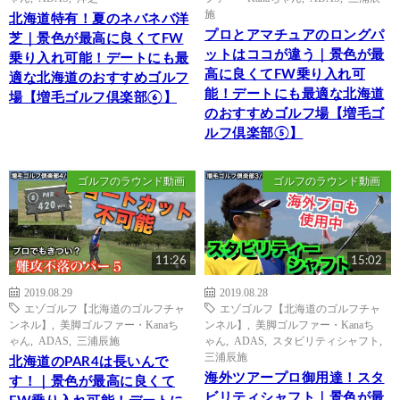
施
北海道特有！夏のネバネバ洋
プロとアマチュアのロングパ
芝｜景色が最高に良くてFW
ットはココが違う｜景色が最
乗り入れ可能！デートにも最
高に良くてFW乗り入れ可
適な北海道のおすすめゴルフ
能！デートにも最適な北海道
場【増毛ゴルフ倶楽部⑥】
のおすすめゴルフ場【増毛ゴ
ルフ倶楽部⑤】
ゴルフのラウンド動画
ゴルフのラウンド動画
11:26
15:02
2019.08.29
2019.08.28
エゾゴルフ【北海道のゴルフチャ
エゾゴルフ【北海道のゴルフチャ
ンネル】
,
美脚ゴルファー・Kanaち
ンネル】
,
美脚ゴルファー・Kanaち
ゃん
,
ADAS
,
三浦辰施
ゃん
,
ADAS
,
スタビリティシャフト
,
三浦辰施
北海道のPAR4は長いんで
海外ツアープロ御用達！スタ
す！｜景色が最高に良くて
ビリティシャフト｜景色が最