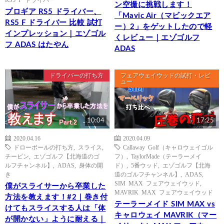
ン空撮に挑戦します！
プロギア RS5 ドライバー、
「Mavic Air（マビックエア
RS5 F ドライバー 比較 試打
ー）2」をゲットしたので軽
インプレッション｜エゾゴル
くレビュー｜エゾゴルフ
フ ADAS はたやん
ADAS
ドライバーの打ち方
フェアウェイウッドの試打・レビ
ュー
10:04
17:25
2020.04.16
2020.04.09
ドローボールの打ち方
,
スライス
,
Callaway Golf（キャロウェイゴル
チーピン
,
エゾゴルフ【北海道のゴ
フ）
,
TaylorMade（テーラーメイ
ルフチャンネル】
,
ADAS
,
身体の開
ド）
,
5番ウッド
,
エゾゴルフ【北海
き
道のゴルフチャンネル】
,
ADAS
,
SIM MAX フェアウェイウッド
,
僕がスライサーから卒業した
MAVRIK MAX フェアウェイウッド
方法を教えます！#2｜巻き付
テーラーメイド SIM MAX vs
けてもスライスする人は「体
キャロウェイ MAVRIK（マー
が開かない」ように耐える｜