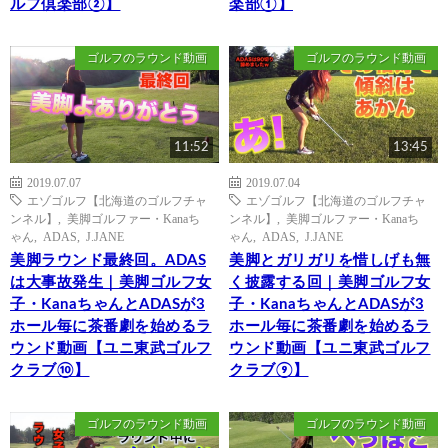
ルフ倶楽部②】
楽部①】
ゴルフのラウンド動画
ゴルフのラウンド動画
11:52
13:45
2019.07.07
2019.07.04
エゾゴルフ【北海道のゴルフチャ
エゾゴルフ【北海道のゴルフチャ
ンネル】
,
美脚ゴルファー・Kanaち
ンネル】
,
美脚ゴルファー・Kanaち
ゃん
,
ADAS
,
J.JANE
ゃん
,
ADAS
,
J.JANE
美脚ラウンド最終回。ADAS
美脚とガリガリを惜しげも無
は大事故発生｜美脚ゴルフ女
く披露する回｜美脚ゴルフ女
子・KanaちゃんとADASが3
子・KanaちゃんとADASが3
ホール毎に茶番劇を始めるラ
ホール毎に茶番劇を始めるラ
ウンド動画【ユニ東武ゴルフ
ウンド動画【ユニ東武ゴルフ
クラブ⑩】
クラブ⑨】
ゴルフのラウンド動画
ゴルフのラウンド動画