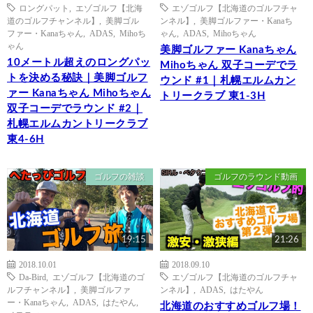
ロングパット
,
エゾゴルフ【北海
エゾゴルフ【北海道のゴルフチャ
道のゴルフチャンネル】
,
美脚ゴル
ンネル】
,
美脚ゴルファー・Kanaち
ファー・Kanaちゃん
,
ADAS
,
Mihoち
ゃん
,
ADAS
,
Mihoちゃん
ゃん
美脚ゴルファー Kanaちゃん
10メートル超えのロングパッ
Mihoちゃん 双子コーデでラ
トを決める秘訣｜美脚ゴルフ
ウンド #1｜札幌エルムカン
ァー Kanaちゃん Mihoちゃん
トリークラブ 東1-3H
双子コーデでラウンド #2｜
札幌エルムカントリークラブ
東4-6H
ゴルフの雑談
ゴルフのラウンド動画
19:15
21:26
2018.10.01
2018.09.10
Da-Bird
,
エゾゴルフ【北海道のゴ
エゾゴルフ【北海道のゴルフチャ
ルフチャンネル】
,
美脚ゴルファ
ンネル】
,
ADAS
,
はたやん
ー・Kanaちゃん
,
ADAS
,
はたやん
,
北海道のおすすめゴルフ場！