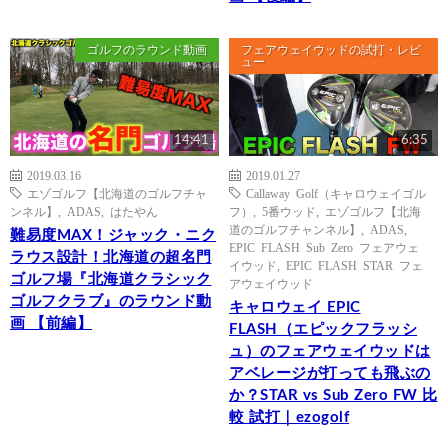
ゴルフのラウンド動画
フェアウェイウッドの試打・レビ
ュー
14:41
6:35
2019.03.16
2019.01.27
エゾゴルフ【北海道のゴルフチャ
Callaway Golf（キャロウェイゴル
ンネル】
,
ADAS
,
はたやん
フ）
,
5番ウッド
,
エゾゴルフ【北海
道のゴルフチャンネル】
,
ADAS
,
難易度MAX！ジャック・ニク
EPIC FLASH Sub Zero フェアウェ
ラウス設計！北海道の超名門
イウッド
,
EPIC FLASH STAR フェ
ゴルフ場『北海道クラシック
アウェイウッド
ゴルフクラブ』のラウンド動
キャロウェイ EPIC
画 【前編】
FLASH（エピックフラッシ
ュ）のフェアウェイウッドは
アベレージが打っても飛ぶの
か？STAR vs Sub Zero FW 比
較 試打｜ezogolf