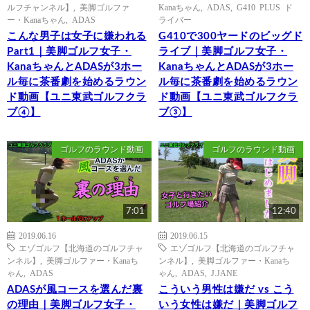
ルフチャンネル】
,
美脚ゴルファ
Kanaちゃん
,
ADAS
,
G410 PLUS ド
ー・Kanaちゃん
,
ADAS
ライバー
こんな男子は女子に嫌われる
G410で300ヤードのビッグド
Part1｜美脚ゴルフ女子・
ライブ｜美脚ゴルフ女子・
KanaちゃんとADASが3ホー
KanaちゃんとADASが3ホー
ル毎に茶番劇を始めるラウン
ル毎に茶番劇を始めるラウン
ド動画【ユニ東武ゴルフクラ
ド動画【ユニ東武ゴルフクラ
ブ④】
ブ③】
ゴルフのラウンド動画
ゴルフのラウンド動画
7:01
12:40
2019.06.16
2019.06.15
エゾゴルフ【北海道のゴルフチャ
エゾゴルフ【北海道のゴルフチャ
ンネル】
,
美脚ゴルファー・Kanaち
ンネル】
,
美脚ゴルファー・Kanaち
ゃん
,
ADAS
ゃん
,
ADAS
,
J.JANE
ADASが風コースを選んだ裏
こういう男性は嫌だ vs こう
の理由｜美脚ゴルフ女子・
いう女性は嫌だ｜美脚ゴルフ