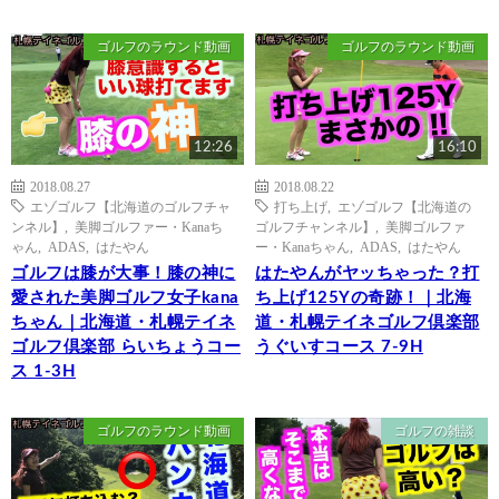
ゴルフのラウンド動画
ゴルフのラウンド動画
12:26
16:10
2018.08.27
2018.08.22
エゾゴルフ【北海道のゴルフチャ
打ち上げ
,
エゾゴルフ【北海道の
ンネル】
,
美脚ゴルファー・Kanaち
ゴルフチャンネル】
,
美脚ゴルファ
ゃん
,
ADAS
,
はたやん
ー・Kanaちゃん
,
ADAS
,
はたやん
ゴルフは膝が大事！膝の神に
はたやんがヤッちゃった？打
愛された美脚ゴルフ女子kana
ち上げ125Yの奇跡！｜北海
ちゃん｜北海道・札幌テイネ
道・札幌テイネゴルフ倶楽部
ゴルフ倶楽部 らいちょうコー
うぐいすコース 7-9H
ス 1-3H
ゴルフのラウンド動画
ゴルフの雑談