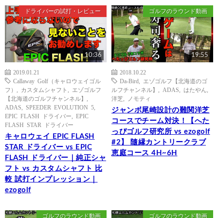
ドライバーの試打・レビュー
ゴルフのラウンド動画
10:36
19:55
2019.01.21
2018.10.22
Callaway Golf（キャロウェイゴル
Da-Bird
,
エゾゴルフ【北海道のゴ
フ）
,
カスタムシャフト
,
エゾゴルフ
ルフチャンネル】
,
ADAS
,
はたやん
,
【北海道のゴルフチャンネル】
,
洋芝
,
ノモティ
ADAS
,
SPEEDER EVOLUTION 5
,
ジャンボ尾崎設計の難関洋芝
EPIC FLASH ドライバー
,
EPIC
コースでチーム対決！【へた
FLASH STAR ドライバー
っぴゴルフ研究所 vs ezogolf
キャロウェイ EPIC FLASH
#2】 隨縁カントリークラブ
STAR ドライバー vs EPIC
恵庭コース 4H~6H
FLASH ドライバー｜純正シャ
フト vs カスタムシャフト 比
較 試打インプレッション｜
ezogolf
ゴルフのラウンド動画
ゴルフのラウンド動画