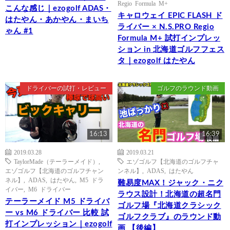
Regio Formula M+
こんな感じ｜ezogolf ADAS・
キャロウェイ EPIC FLASH ド
はたやん・あかやん・まいち
ライバー × N.S.PRO Regio
ゃん #1
Formula M+ 試打インプレッ
ション in 北海道ゴルフフェス
タ｜ezogolf はたやん
ドライバーの試打・レビュー
ゴルフのラウンド動画
16:13
16:39
2019.03.28
2019.03.21
TaylorMade（テーラーメイド）
,
エゾゴルフ【北海道のゴルフチャ
エゾゴルフ【北海道のゴルフチャン
ンネル】
,
ADAS
,
はたやん
ネル】
,
ADAS
,
はたやん
,
M5 ドラ
難易度MAX！ジャック・ニク
イバー
,
M6 ドライバー
ラウス設計！北海道の超名門
テーラーメイド M5 ドライバ
ゴルフ場『北海道クラシック
ー vs M6 ドライバー 比較 試
ゴルフクラブ』のラウンド動
打インプレッション｜ezogolf
画 【後編】