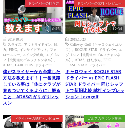
ドライバーの打ち方
ドライバーの試打・レビュー
6:45
12:34
2019.10.30
2019.10.23
スライス
,
アウトサイドイン
,
脱
Callaway Golf（キャロウェイゴル
力
,
PING
,
インサイドアウト
,
フォ
フ）
,
ROGUE STAR ドライバー
,
エ
ロースルー
,
スイング軌道
,
エゾゴル
ゾゴルフ【北海道のゴルフチャンネ
フ【北海道のゴルフチャンネル】
,
ル】
,
ADAS
,
はたやん
,
EPIC
ADAS
,
G410 PLUS ドライバー
FLASH STAR ドライバー
僕がスライサーから卒業した
キャロウェイ ROGUE STAR
方法を教えます！｜一番意識
ドライバー vs EPIC FLASH
している事は「体にクラブが
STAR ドライバー 同じシャフ
巻きついてくるように」振る
トで新旧比較 試打インプレッ
こと｜ADASのガリガリレッ
ション｜ezogolf
スン
ドライバーの試打・レビュー
ゴルフのラウンド動画