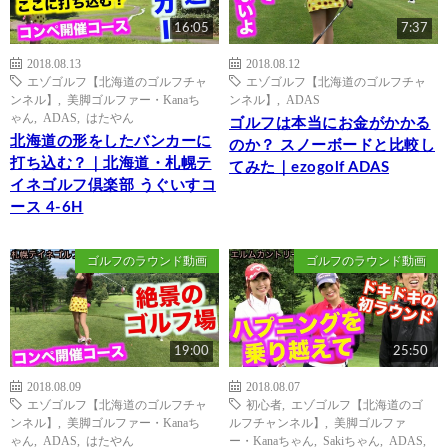
16:05
7:37
2018.08.13
2018.08.12
エゾゴルフ【北海道のゴルフチャ
エゾゴルフ【北海道のゴルフチャ
ンネル】
,
美脚ゴルファー・Kanaち
ンネル】
,
ADAS
ゃん
,
ADAS
,
はたやん
ゴルフは本当にお金がかかる
北海道の形をしたバンカーに
のか？ スノーボードと比較し
打ち込む？｜北海道・札幌テ
てみた｜ezogolf ADAS
イネゴルフ倶楽部 うぐいすコ
ース 4-6H
ゴルフのラウンド動画
ゴルフのラウンド動画
19:00
25:50
2018.08.09
2018.08.07
エゾゴルフ【北海道のゴルフチャ
初心者
,
エゾゴルフ【北海道のゴ
ンネル】
,
美脚ゴルファー・Kanaち
ルフチャンネル】
,
美脚ゴルファ
ゃん
,
ADAS
,
はたやん
ー・Kanaちゃん
,
Sakiちゃん
,
ADAS
,