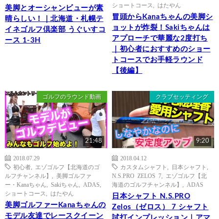
ショートコース
,
はたやん
美脚とオーシャンビューが素
冒頭からKanaちゃんの美脚シ
晴らしい！｜北海道・札幌テ
ョットが炸裂！Sakiちゃんは
イネゴルフ倶楽部 うぐいすコ
アプローチで華麗な2度打ち
ース 1-3H
｜初心者におすすめのショー
トコースでお手軽ラウンド
【後編】
ゴルフのラウンド動画
クラブセッティング
21:48
9:20
2018.07.29
2018.04.12
初心者
,
エゾゴルフ【北海道のゴ
カスタムシャフト
,
日本シャフト
,
ルフチャンネル】
,
美脚ゴルファ
N.S.PRO ZELOS 7
,
エゾゴルフ【北
ー・Kanaちゃん
,
Sakiちゃん
,
ADAS
,
海道のゴルフチャンネル】
,
ADAS
ショートコース
,
はたやん
日本シャフト N.S.PRO
美脚ゴルファーKanaちゃんの
Zelos（ゼロス） 7 シャフト
モデル友達でレースクイーン
試打インプレッション｜アマ