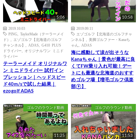
5:06
10:58
2019.10.03
2019.09.11
PING
,
TaylorMade（テーラーメイ
エゾゴルフ【北海道のゴルフチャ
ド）
,
エゾゴルフ【北海道のゴルフ
ンネル】
,
美脚ゴルファー・Kanaち
チャンネル】
,
ADAS
,
G410 PLUS
ゃん
,
ADAS
ドライバー
,
オリジナルワン ミニド
海に感動して涙が出そうな
ライバー
Kanaちゃん｜景色が最高に良
テーラーメイド オリジナルワ
くてFW乗り入れ可能！デー
ン ミニドライバー 試打イン
トにも最適な北海道のおすす
プレッション｜ヘッドスピー
めゴルフ場【増毛ゴルフ倶楽
ド40m/sで試した結果｜
部⑨】
ezogolf ADAS
ゴルフのラウンド動画
ゴルフのラウンド動画
11:25
11:53