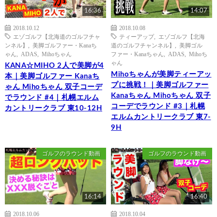
16:36
14:07
2018.10.12
2018.10.08
エゾゴルフ【北海道のゴルフチャ
ティーアップ
,
エゾゴルフ【北海
ンネル】
,
美脚ゴルファー・Kanaち
道のゴルフチャンネル】
,
美脚ゴル
ゃん
,
ADAS
,
Mihoちゃん
ファー・Kanaちゃん
,
ADAS
,
Mihoち
ゃん
KANA☆MIHO 2人で美脚が4
Mihoちゃんが美脚ティーアッ
本｜美脚ゴルファー Kanaち
プに挑戦！｜美脚ゴルファー
ゃん Mihoちゃん 双子コーデ
Kanaちゃん Mihoちゃん 双子
でラウンド #4｜札幌エルム
コーデでラウンド #3｜札幌
カントリークラブ 東10-12H
エルムカントリークラブ 東7-
9H
ゴルフのラウンド動画
ゴルフのラウンド動画
16:14
16:40
2018.10.06
2018.10.04