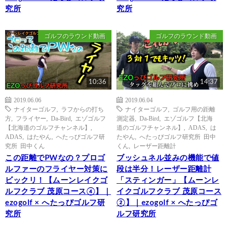
究所
究所
ゴルフのラウンド動画
ゴルフのラウンド動画
10:36
14:37
2019.06.06
2019.06.04
ナイターゴルフ
,
ラフからの打ち
ナイターゴルフ
,
ゴルフ用の距離
方
,
フライヤー
,
Da-Bird
,
エゾゴルフ
測定器
,
Da-Bird
,
エゾゴルフ【北海
【北海道のゴルフチャンネル】
,
道のゴルフチャンネル】
,
ADAS
,
は
ADAS
,
はたやん
,
へたっぴゴルフ研
たやん
,
へたっぴゴルフ研究所 田中
究所 田中くん
くん
,
レーザー距離計
この距離でPWなの？プロゴ
ブッシュネル並みの機能で値
ルファーのフライヤー対策に
段は半分！レーザー距離計
ビックリ！【ムーンレイクゴ
「スティンガー」【ムーンレ
ルフクラブ 茂原コース④】｜
イクゴルフクラブ 茂原コース
ezogolf × へたっぴゴルフ研
②】｜ezogolf × へたっぴゴ
究所
ルフ研究所