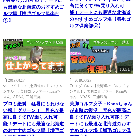
FW乗り入れ可能！デートに
高に良くてFW乗り入れ可
も最適な北海道のおすすめゴ
能！デートにも最適な北海道
ルフ場【増毛ゴルフ倶楽部
のおすすめゴルフ場【増毛ゴ
④】
ルフ倶楽部③】
ゴルフのラウンド動画
ゴルフのラウンド動画
10:01
13:51
2019.08.27
2019.08.25
エゾゴルフ【北海道のゴルフチャ
エゾゴルフ【北海道のゴルフチャ
ンネル】
,
美脚ゴルファー・Kanaち
ンネル】
,
美脚ゴルファー・Kanaち
ゃん
,
ADAS
,
三浦辰施
ゃん
,
ADAS
,
三浦辰施
プロも絶賛！猛暑にも負けな
美脚ゴルフ女子・Kanaちゃん
い極上グリーン！｜景色が最
が奇跡の復活｜景色が最高に
高に良くてFW乗り入れ可
良くてFW乗り入れ可能！デ
能！デートにも最適な北海道
ートにも最適な北海道のおす
のおすすめゴルフ場【増毛ゴ
すめゴルフ場【増毛ゴルフ倶