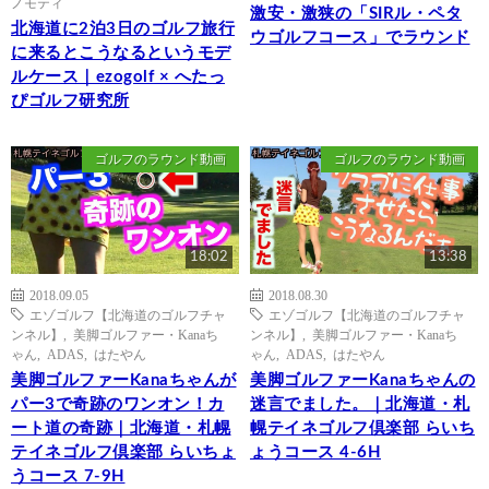
ノモティ
激安・激狭の「SIRル・ペタ
北海道に2泊3日のゴルフ旅行
ウゴルフコース」でラウンド
に来るとこうなるというモデ
ルケース｜ezogolf × へたっ
ぴゴルフ研究所
ゴルフのラウンド動画
ゴルフのラウンド動画
18:02
13:38
2018.09.05
2018.08.30
エゾゴルフ【北海道のゴルフチャ
エゾゴルフ【北海道のゴルフチャ
ンネル】
,
美脚ゴルファー・Kanaち
ンネル】
,
美脚ゴルファー・Kanaち
ゃん
,
ADAS
,
はたやん
ゃん
,
ADAS
,
はたやん
美脚ゴルファーKanaちゃんが
美脚ゴルファーKanaちゃんの
パー3で奇跡のワンオン！カ
迷言でました。｜北海道・札
ート道の奇跡｜北海道・札幌
幌テイネゴルフ倶楽部 らいち
テイネゴルフ倶楽部 らいちょ
ょうコース 4-6H
うコース 7-9H