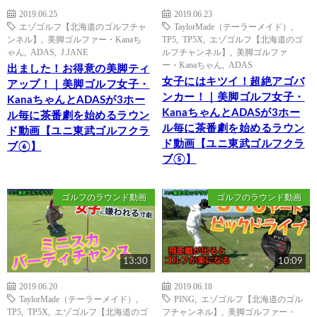
2019.06.25
2019.06.23
エゾゴルフ【北海道のゴルフチャ
TaylorMade（テーラーメイド）
,
ンネル】
,
美脚ゴルファー・Kanaち
TP5
,
TP5X
,
エゾゴルフ【北海道のゴ
ゃん
,
ADAS
,
J.JANE
ルフチャンネル】
,
美脚ゴルファ
ー・Kanaちゃん
,
ADAS
出ました！お得意の美脚ティ
女子にはキツイ！超絶アゴバ
アップ！｜美脚ゴルフ女子・
ンカー！｜美脚ゴルフ女子・
KanaちゃんとADASが3ホー
KanaちゃんとADASが3ホー
ル毎に茶番劇を始めるラウン
ル毎に茶番劇を始めるラウン
ド動画【ユニ東武ゴルフクラ
ド動画【ユニ東武ゴルフクラ
ブ⑥】
ブ⑤】
ゴルフのラウンド動画
ゴルフのラウンド動画
13:30
10:09
2019.06.20
2019.06.18
TaylorMade（テーラーメイド）
,
PING
,
エゾゴルフ【北海道のゴル
TP5
,
TP5X
,
エゾゴルフ【北海道のゴ
フチャンネル】
,
美脚ゴルファー・