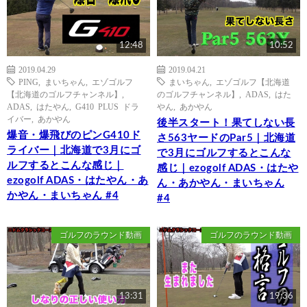
12:48
10:52
2019.04.29
2019.04.21
PING
,
まいちゃん
,
エゾゴルフ
まいちゃん
,
エゾゴルフ【北海道
【北海道のゴルフチャンネル】
,
のゴルフチャンネル】
,
ADAS
,
はた
ADAS
,
はたやん
,
G410 PLUS ドラ
やん
,
あかやん
イバー
,
あかやん
後半スタート！果てしない長
爆音・爆飛びのピンG410ド
さ563ヤードのPar5｜北海道
ライバー｜北海道で3月にゴ
で3月にゴルフするとこんな
ルフするとこんな感じ｜
感じ｜ezogolf ADAS・はたや
ezogolf ADAS・はたやん・あ
ん・あかやん・まいちゃん
かやん・まいちゃん #4
#4
ゴルフのラウンド動画
ゴルフのラウンド動画
13:31
19:36