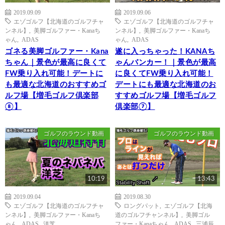
2019.09.09
2019.09.06
エゾゴルフ【北海道のゴルフチャ
エゾゴルフ【北海道のゴルフチャ
ンネル】
,
美脚ゴルファー・Kanaち
ンネル】
,
美脚ゴルファー・Kanaち
ゃん
,
ADAS
ゃん
,
ADAS
ゴネる美脚ゴルファー・Kana
遂に入っちゃった！KANAち
ちゃん｜景色が最高に良くて
ゃんバンカー！｜景色が最高
FW乗り入れ可能！デートに
に良くてFW乗り入れ可能！
も最適な北海道のおすすめゴ
デートにも最適な北海道のお
ルフ場【増毛ゴルフ倶楽部
すすめゴルフ場【増毛ゴルフ
⑧】
倶楽部⑦】
ゴルフのラウンド動画
ゴルフのラウンド動画
10:19
13:43
2019.09.04
2019.08.30
エゾゴルフ【北海道のゴルフチャ
ロングパット
,
エゾゴルフ【北海
ンネル】
,
美脚ゴルファー・Kanaち
道のゴルフチャンネル】
,
美脚ゴル
ゃん
,
ADAS
,
洋芝
ファー・Kanaちゃん
,
ADAS
,
三浦辰