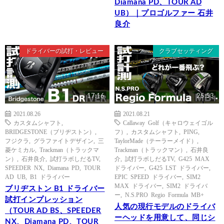
Diamana PD、TOUR AD
UB）｜プロゴルファー 石井
良介
ドライバーの試打・レビュー
クラブセッティング
17:16
25:53
2021.08.26
2021.08.21
カスタムシャフト
,
Callaway Golf（キャロウェイゴル
BRIDGESTONE（ブリヂストン）
,
フ）
,
カスタムシャフト
,
PING
,
フジクラ
,
グラファイトデザイン
,
三
TaylorMade（テーラーメイド）
,
菱ケミカル
,
Trackman（トラックマ
Trackman（トラックマン）
,
石井良
ン）
,
石井良介
,
試打ラボしだるTV
,
介
,
試打ラボしだるTV
,
G425 MAX
SPEEDER NX
,
Diamana PD
,
TOUR
ドライバー
,
G425 LST ドライバー
,
AD UB
,
B1 ドライバー
EPIC SPEED ドライバー
,
SIM2
MAX ドライバー
,
SIM2 ドライバ
ブリヂストン B1 ドライバー
ー
,
N.S.PRO Regio Formula MB+
試打インプレッション
人気の現行モデルのドライバ
（TOUR AD BS、SPEEDER
ーヘッドを用意して、同じシ
NX、Diamana PD、TOUR