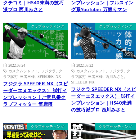
クチコミ｜HS40未満の技巧
ンプレッション｜フルスイン
派プロ 西川みさと
グ系YouTuber 万振りマン
クラブセッティング
クラブセッティング
7:52
8:59
2022.03.24
2022.03.22
カスタムシャフト
,
フジクラ
,
ク
カスタムシャフト
,
フジクラ
,
ク
ラブ試打 三者三様
,
SPEEDER NX
ラブ試打 三者三様
,
西川みさと
,
SPEEDER NX
フジクラ SPEEDER NX（スピ
フジクラ SPEEDER NX（スピ
ーダーエヌエックス） 試打イ
ーダーエヌエックス） 試打イ
ンプレッション｜ご意見番ク
ンプレッション｜HS40未満
ラブフィッター 筒康博
の技巧派プロ 西川みさと
クラブセッティング
クラブセッティング