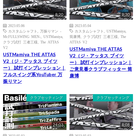
8:20
9:30
2023.05.06
2023.05.04
カスタムシャフト
,
万振りマン -
カスタムシャフト
,
USTMamiya
,
Mr.FULLSWING MEN-
,
USTMamiya
,
筒康博
,
クラブ試打 三者三様
,
The
クラブ試打 三者三様
,
The ATTAS
ATTAS V2
V2
USTMamiya THE ATTAS
USTMamiya THE ATTAS
V2（ジ・アッタス ブイツ
V2（ジ・アッタス ブイツ
ー） 試打インプレッション｜
ー） 試打インプレッション｜
ご意見番クラブフィッター 筒
フルスイング系YouTuber 万
康博
振りマン
クラブセッティング
クラブセッティング
24:03
8:08
2023.05.02
2023.05.02