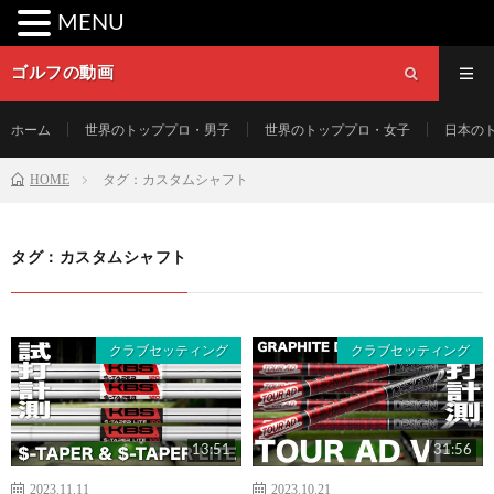
MENU
ゴルフの動画
ホーム
世界のトッププロ・男子
世界のトッププロ・女子
日本の
HOME
タグ：カスタムシャフト
タグ：カスタムシャフト
クラブセッティング
クラブセッティング
13:51
31:56
2023.11.11
2023.10.21