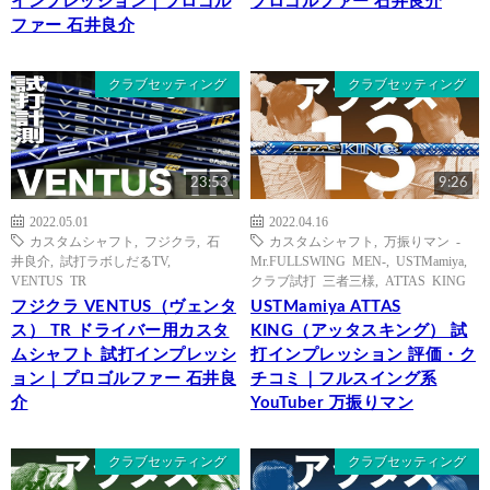
インプレッション｜プロゴル
プロゴルファー 石井良介
ファー 石井良介
クラブセッティング
クラブセッティング
23:53
9:26
2022.05.01
2022.04.16
カスタムシャフト
,
フジクラ
,
石
カスタムシャフト
,
万振りマン -
井良介
,
試打ラボしだるTV
,
Mr.FULLSWING MEN-
,
USTMamiya
,
VENTUS TR
クラブ試打 三者三様
,
ATTAS KING
フジクラ VENTUS（ヴェンタ
USTMamiya ATTAS
ス） TR ドライバー用カスタ
KING（アッタスキング） 試
ムシャフト 試打インプレッシ
打インプレッション 評価・ク
ョン｜プロゴルファー 石井良
チコミ｜フルスイング系
介
YouTuber 万振りマン
クラブセッティング
クラブセッティング