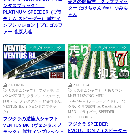
硬さの関係性｜クラブフィッ
ンタスブラック）、
ター たけちゃん feat. ゆみち
PLATINUM SPEEDER（プラ
ゃん
チナム スピーダー） 試打イ
ンプレッション｜プロゴルフ
ァー 菅原大地
クラブセッティング
クラブセッティング
12:54
8:13
2021.02.16
2020.11.24
カスタムシャフト
,
フジクラ
,
ズ
カスタムシャフト
,
万振りマン -
バババ!GOLF
,
クラブフィッター た
Mr.FULLSWING MEN-
,
けちゃん
,
アシスタント ゆみちゃん
,
TaylorMade（テーラーメイド）
,
フジ
VENTUS BK（ヴェンタスブラッ
クラ
,
クラブ試打 三者三様
,
SIM
ク）
MAX ドライバー
,
SPEEDER
EVOLUTION 7
フジクラの逆輸入シャフト
フジクラ SPEEDER
VENTUS BK（ヴェンタスブ
EVOLUTION 7（スピーダー
ラック） 試打インプレッショ