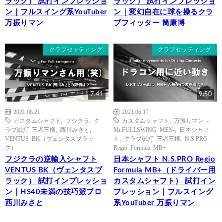
ラック） 試打インプレッショ
ラック） 試打インプレッショ
ン｜フルスイング系YouTuber
ン｜変幻自在に球を操るクラ
万振りマン
ブフィッター 筒康博
クラブセッティング
クラブセッティング
7:41
9:50
2021.06.21
2021.06.17
カスタムシャフト
,
フジクラ
,
ク
カスタムシャフト
,
万振りマン -
ラブ試打 三者三様
,
西川みさと
,
Mr.FULLSWING MEN-
,
日本シャフ
VENTUS BK（ヴェンタスブラッ
ト
,
クラブ試打 三者三様
,
N.S.PRO
ク）
Regio Formula MB+
フジクラの逆輸入シャフト
日本シャフト N.S.PRO Regio
VENTUS BK（ヴェンタスブ
Formula MB+（ドライバー用
ラック） 試打インプレッショ
カスタムシャフト） 試打イン
ン｜HS40未満の技巧派プロ
プレッション｜フルスイング
西川みさと
系YouTuber 万振りマン