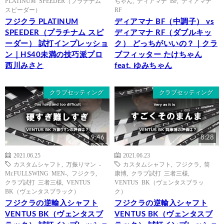
PLATINUM SPEEDER（プラチナム
ちゃん
,
ディアマナ BF
,
ディアマナ
スピーダー）
RF
フジクラ PLATINUM
ディアマナ BF（中調子） vs
SPEEDER（プラチナム スピ
ディアマナ RF（ダブルキッ
ーダー） 試打インプレッショ
ク） どっちがいいの？｜クラ
ン｜HS40未満の技巧派プロ
ブフィッター たけちゃん
西川みさと
feat. ゆみちゃん
クラブセッティング
クラブセッティング
9:46
8:28
2021.06.25
2021.06.23
カスタムシャフト
,
万振りマン -
カスタムシャフト
,
フジクラ
,
筒
Mr.FULLSWING MEN-
,
フジクラ
,
康博
,
クラブ試打 三者三様
,
クラブ試打 三者三様
,
VENTUS
VENTUS BK（ヴェンタスブラッ
BK（ヴェンタスブラック）
ク）
フジクラの逆輸入シャフト
フジクラの逆輸入シャフト
VENTUS BK（ヴェンタスブ
VENTUS BK（ヴェンタスブ