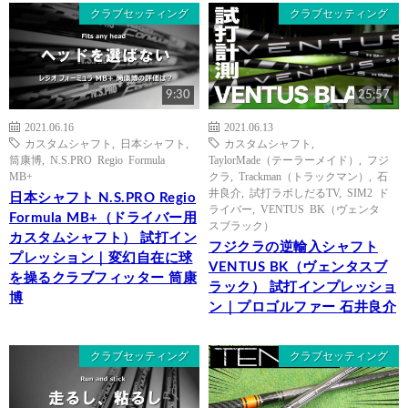
クラブセッティング
クラブセッティング
9:30
25:57
2021.06.16
2021.06.13
カスタムシャフト
,
日本シャフト
,
カスタムシャフト
,
筒康博
,
N.S.PRO Regio Formula
TaylorMade（テーラーメイド）
,
フジ
MB+
クラ
,
Trackman（トラックマン）
,
石
井良介
,
試打ラボしだるTV
,
SIM2 ド
日本シャフト N.S.PRO Regio
ライバー
,
VENTUS BK（ヴェンタ
Formula MB+（ドライバー用
スブラック）
カスタムシャフト） 試打イン
フジクラの逆輸入シャフト
プレッション｜変幻自在に球
VENTUS BK（ヴェンタスブ
を操るクラブフィッター 筒康
ラック） 試打インプレッショ
博
ン｜プロゴルファー 石井良介
クラブセッティング
クラブセッティング