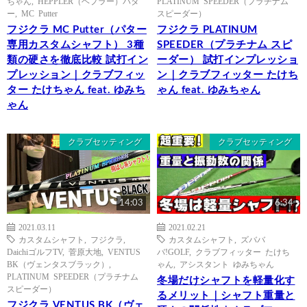
ちゃん
,
HEPPLER（ヘプラー）パタ
PLATINUM SPEEDER（プラチナム
ー
,
MC Putter
スピーダー）
フジクラ MC Putter（パター
フジクラ PLATINUM
専用カスタムシャフト） 3種
SPEEDER（プラチナム スピ
類の硬さを徹底比較 試打イン
ーダー） 試打インプレッショ
プレッション｜クラブフィッ
ン｜クラブフィッター たけち
ター たけちゃん feat. ゆみち
ゃん feat. ゆみちゃん
ゃん
クラブセッティング
クラブセッティング
14:03
6:34
2021.03.11
2021.02.21
カスタムシャフト
,
フジクラ
,
カスタムシャフト
,
ズババ
DaichiゴルフTV
,
菅原大地
,
VENTUS
バ!GOLF
,
クラブフィッター たけち
BK（ヴェンタスブラック）
,
ゃん
,
アシスタント ゆみちゃん
PLATINUM SPEEDER（プラチナム
冬場だけシャフトを軽量化す
スピーダー）
るメリット｜シャフト重量と
フジクラ VENTUS BK（ヴェ