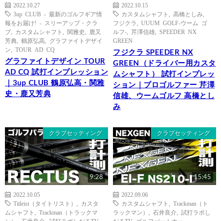
2022.10.27
2022.10.15
3up CLUB - 最新のゴルフギア情
カスタムシャフト
,
高橋としみ
,
報をお届け! - スリーアップ・クラ
フジクラ
,
UUUM GOLF-ウーム ゴ
ブ
,
カスタムシャフト
,
関雅史
,
鹿又
ルフ-
,
芹澤信雄
,
SPEEDER NX
芳典
,
鶴原弘高
,
グラファイトデザイ
GREEN
ン
,
TOUR AD CQ
フジクラ SPEEDER NX
グラファイトデザイン TOUR
GREEN（ドライバー用カスタ
AD CQ 試打インプレッション
ムシャフト） 試打インプレッ
｜3up CLUB 鶴原弘高・関雅
ション｜プロゴルファー 芹澤
史・鹿又芳典
信雄、ウームゴルフ 高橋とし
み
クラブセッティング
クラブセッティング
9:28
15:45
2022.10.05
2022.09.06
Titleist（タイトリスト）
,
カスタ
カスタムシャフト
,
Trackman（ト
ムシャフト
,
Trackman（トラックマ
ラックマン）
,
石井良介
,
試打ラボし