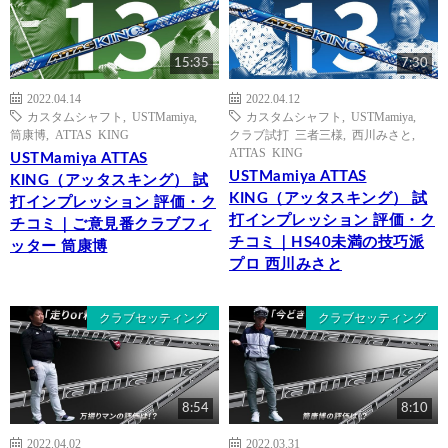
15:35
7:30
2022.04.14
2022.04.12
カスタムシャフト
,
USTMamiya
,
カスタムシャフト
,
USTMamiya
,
筒康博
,
ATTAS KING
クラブ試打 三者三様
,
西川みさと
,
ATTAS KING
USTMamiya ATTAS
USTMamiya ATTAS
KING（アッタスキング） 試
KING（アッタスキング） 試
打インプレッション 評価・ク
打インプレッション 評価・ク
チコミ｜ご意見番クラブフィ
チコミ｜HS40未満の技巧派
ッター 筒康博
プロ 西川みさと
クラブセッティング
クラブセッティング
8:54
8:10
2022.04.02
2022.03.31