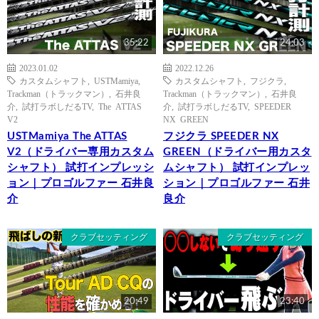
35:22
24:03
2023.01.02
2022.12.26
カスタムシャフト
,
USTMamiya
,
カスタムシャフト
,
フジクラ
,
Trackman（トラックマン）
,
石井良
Trackman（トラックマン）
,
石井良
介
,
試打ラボしだるTV
,
The ATTAS
介
,
試打ラボしだるTV
,
SPEEDER
V2
NX GREEN
USTMamiya The ATTAS
フジクラ SPEEDER NX
V2（ドライバー専用カスタム
GREEN（ドライバー用カスタ
シャフト） 試打インプレッシ
ムシャフト） 試打インプレッ
ョン｜プロゴルファー 石井良
ション｜プロゴルファー 石井
介
良介
クラブセッティング
クラブセッティング
20:49
23:40