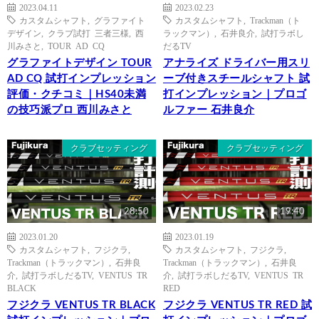
2023.04.11
2023.02.23
カスタムシャフト
,
グラファイト
カスタムシャフト
,
Trackman（ト
デザイン
,
クラブ試打 三者三様
,
西
ラックマン）
,
石井良介
,
試打ラボし
川みさと
,
TOUR AD CQ
だるTV
グラファイトデザイン TOUR
アナライズ ドライバー用スリ
AD CQ 試打インプレッション
ーブ付きスチールシャフト 試
評価・クチコミ｜HS40未満
打インプレッション｜プロゴ
の技巧派プロ 西川みさと
ルファー 石井良介
クラブセッティング
クラブセッティング
28:50
19:40
2023.01.20
2023.01.19
カスタムシャフト
,
フジクラ
,
カスタムシャフト
,
フジクラ
,
Trackman（トラックマン）
,
石井良
Trackman（トラックマン）
,
石井良
介
,
試打ラボしだるTV
,
VENTUS TR
介
,
試打ラボしだるTV
,
VENTUS TR
BLACK
RED
フジクラ VENTUS TR BLACK
フジクラ VENTUS TR RED 試