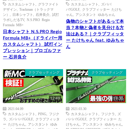
カスタムシャフト
,
グラファイト
カスタムシャフト
,
ズババ
デザイン
,
Trackman（トラックマ
バ!GOLF
,
クラブフィッター たけち
ン）
,
日本シャフト
,
石井良介
,
試打
ゃん
,
アシスタント ゆみちゃん
ラボしだるTV
,
N.S.PRO Regio
偽物のシャフトがあるって本
Formula MB+
当？本物と偽者を見分ける方
日本シャフト N.S.PRO Regio
法はある？｜クラブフィッタ
Formula MB+（ドライバー用
ー たけちゃん feat. ゆみちゃ
カスタムシャフト） 試打イン
ん
プレッション｜プロゴルファ
ー 石井良介
クラブセッティング
クラブセッティング
12:49
12:30
2021.04.09
2021.03.30
カスタムシャフト
,
PING
,
フジク
カスタムシャフト
,
フジクラ
,
ズ
ラ
,
ズバババ!GOLF
,
クラブフィッタ
バババ!GOLF
,
クラブフィッター た
ー たけちゃん
,
アシスタント ゆみ
けちゃん
,
アシスタント ゆみちゃん
,