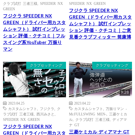
クラブ試打 三者三様
,
SPEEDER NX
SPEEDER NX GREEN
GREEN
フジクラ SPEEDER NX
フジクラ SPEEDER NX
GREEN（ドライバー用カスタ
GREEN（ドライバー用カスタ
ムシャフト） 試打インプレッ
ムシャフト） 試打インプレッ
ション 評価・クチコミ｜ご意
ション 評価・クチコミ｜フル
見番クラブフィッター 筒康博
スイング系YouTuber 万振り
マン
クラブセッティング
クラブセッティング
8:51
9:28
2023.04.25
2023.04.22
カスタムシャフト
,
フジクラ
,
ク
カスタムシャフト
,
万振りマン -
ラブ試打 三者三様
,
西川みさと
,
Mr.FULLSWING MEN-
,
三菱ケミカ
SPEEDER NX GREEN
ル
,
クラブ試打 三者三様
,
ディアマ
ナ GT
フジクラ SPEEDER NX
三菱ケミカル ディアマナ GT
GREEN（ドライバー用カスタ