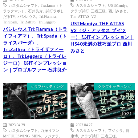
カスタムシャフト
,
Trackman（ト
カスタムシャフト
,
USTMamiya
,
ラックマン）
,
石井良介
,
試打ラボし
クラブ試打 三者三様
,
西川みさと
,
だるTV
,
バシレウス
,
Tri:Fiamma
,
The ATTAS V2
Tri:Spada
,
Tri:Zaffiro
,
Tri:Leggero
USTMamiya THE ATTAS
バシレウス Tri:Fiamma（トラ
V2（ジ・アッタス ブイツ
イフィアマ）、Tri:Spada（ト
ー） 試打インプレッション｜
ライスパーダ）、
HS40未満の技巧派プロ 西川
Tri:Zaffiro（トライザフィー
みさと
ロ）、Tri:Leggero（トライレ
ジーロ） 試打インプレッショ
ン｜プロゴルファー 石井良介
クラブセッティング
クラブセッティング
9:57
10:21
2023.04.29
2023.04.27
カスタムシャフト
,
万振りマン -
カスタムシャフト
,
フジクラ
,
筒
Mr.FULLSWING MEN-
,
フジクラ
,
康博
,
クラブ試打 三者三様
,