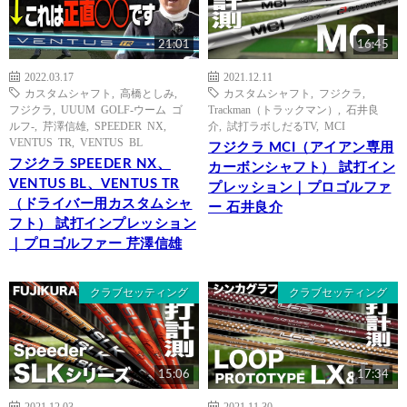
21:01
16:45
2022.03.17
2021.12.11
カスタムシャフト
,
高橋としみ
,
カスタムシャフト
,
フジクラ
,
フジクラ
,
UUUM GOLF-ウーム ゴ
Trackman（トラックマン）
,
石井良
ルフ-
,
芹澤信雄
,
SPEEDER NX
,
介
,
試打ラボしだるTV
,
MCI
VENTUS TR
,
VENTUS BL
フジクラ MCI（アイアン専用
フジクラ SPEEDER NX、
カーボンシャフト） 試打イン
VENTUS BL、VENTUS TR
プレッション｜プロゴルファ
（ドライバー用カスタムシャ
ー 石井良介
フト） 試打インプレッション
｜プロゴルファー 芹澤信雄
クラブセッティング
クラブセッティング
15:06
17:34
2021.12.03
2021.11.30