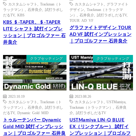
カスタムシャフト
,
Trackman（ト
カスタムシャフト
,
グラファイト
ラックマン）
,
石井良介
,
試打ラボし
デザイン
,
Trackman（トラックマ
だるTV
,
KBS
ン）
,
石井良介
,
試打ラボしだるTV
,
TOUR AD VF
KBS ＄-TAPER、＄-TAPER
グラファイトデザイン TOUR
LITE シャフト 試打インプレ
AD VF 試打インプレッション
ッション｜プロゴルファー 石
｜プロゴルファー 石井良介
井良介
クラブセッティング
クラブセッティング
19:58
21:29
2023.10.19
2023.08.26
カスタムシャフト
,
Trackman（ト
カスタムシャフト
,
USTMamiya
,
ラックマン）
,
石井良介
,
試打ラボし
Trackman（トラックマン）
,
石井良
だるTV
,
Dynamic Gold MID
介
,
試打ラボしだるTV
トゥルーテンパー Dynamic
USTMamiya LIN-Q BLUE
Gold MID 試打インプレッシ
EX（リンクブルー） 試打イ
ョン｜プロゴルファー 石井良
ンプレッション｜プロゴルフ