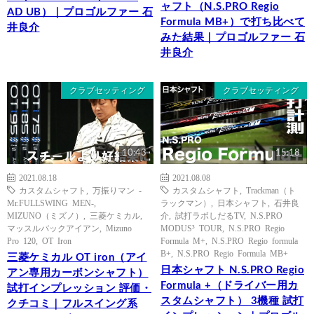
ャフト（N.S.PRO Regio
AD UB）｜プロゴルファー 石
Formula MB+）で打ち比べて
井良介
みた結果｜プロゴルファー 石
井良介
クラブセッティング
クラブセッティング
10:43
15:18
2021.08.18
2021.08.08
カスタムシャフト
,
万振りマン -
カスタムシャフト
,
Trackman（ト
Mr.FULLSWING MEN-
,
ラックマン）
,
日本シャフト
,
石井良
MIZUNO（ミズノ）
,
三菱ケミカル
,
介
,
試打ラボしだるTV
,
N.S.PRO
マッスルバックアイアン
,
Mizuno
MODUS³ TOUR
,
N.S.PRO Regio
Pro 120
,
OT Iron
Formula M+
,
N.S.PRO Regio formula
B+
,
N.S.PRO Regio Formula MB+
三菱ケミカル OT iron（アイ
日本シャフト N.S.PRO Regio
アン専用カーボンシャフト）
Formula +（ドライバー用カ
試打インプレッション 評価・
スタムシャフト） 3機種 試打
クチコミ｜フルスイング系