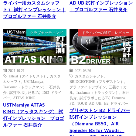
ライバー用カスタムシャフ
AD UB 試打インプレッション
ト） 試打インプレッション｜
｜プロゴルファー 石井良介
プロゴルファー 石井良介
クラブセッティング
ドライバーの試打・レビュー
17:31
18:34
2021.10.21
2021.08.26
Titleist（タイトリスト）
,
カスタ
カスタムシャフト
,
ムシャフト
,
USTMamiya
,
BRIDGESTONE（ブリヂストン）
,
Trackman（トラックマン）
,
石井良
グラファイトデザイン
,
三菱ケミカ
介
,
試打ラボしだるTV
,
TSi3 ドライ
ル
,
Trackman（トラックマン）
,
石井
バー
,
ATTAS KING
良介
,
試打ラボしだるTV
,
Diamana
PD
,
TOUR AD UB
,
B2 ドライバー
USTMamiya ATTAS
ブリヂストン B2 ドライバー
KING（アッタスキング） 試
試打インプレッション
打インプレッション｜プロゴ
（Diamana BS50、AiR
ルファー 石井良介
Speeder BS for Woods、