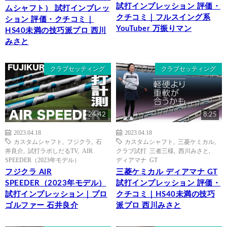
試打インプレッション 評価・
ムシャフト） 試打インプレッ
クチコミ｜フルスイング系
ション 評価・クチコミ｜
YouTuber 万振りマン
HS40未満の技巧派プロ 西川
みさと
クラブセッティング
クラブセッティング
24:42
8:25
2023.04.18
2023.04.18
カスタムシャフト
,
フジクラ
,
石
カスタムシャフト
,
三菱ケミカル
,
井良介
,
試打ラボしだるTV
,
AIR
クラブ試打 三者三様
,
西川みさと
,
SPEEDER（2023年モデル）
ディアマナ GT
フジクラ AIR
三菱ケミカル ディアマナ GT
SPEEDER（2023年モデル）
試打インプレッション 評価・
試打インプレッション｜プロ
クチコミ｜HS40未満の技巧
ゴルファー 石井良介
派プロ 西川みさと