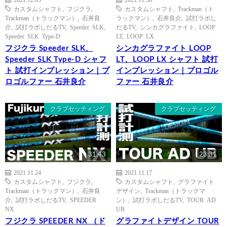
カスタムシャフト
,
フジクラ
,
カスタムシャフト
,
Trackman（ト
Trackman（トラックマン）
,
石井良
ラックマン）
,
石井良介
,
試打ラボし
介
,
試打ラボしだるTV
,
Speeder SLK
,
だるTV
,
シンカグラファイト
,
LOOP
Speeder SLK Type-D
LT
,
LOOP LX
フジクラ Speeder SLK、
シンカグラファイト LOOP
Speeder SLK Type-D シャフ
LT、LOOP LX シャフト 試打
ト 試打インプレッション｜プ
インプレッション｜プロゴル
ロゴルファー 石井良介
ファー 石井良介
クラブセッティング
クラブセッティング
31:43
23:31
2021.11.24
2021.11.17
カスタムシャフト
,
フジクラ
,
カスタムシャフト
,
グラファイト
Trackman（トラックマン）
,
石井良
デザイン
,
Trackman（トラックマ
介
,
試打ラボしだるTV
,
SPEEDER
ン）
,
試打ラボしだるTV
,
TOUR AD
NX
UB
フジクラ SPEEDER NX （ド
グラファイトデザイン TOUR