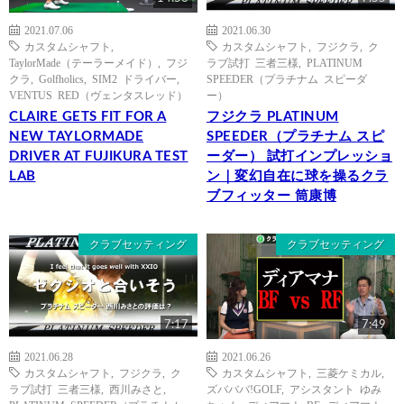
2021.07.06
2021.06.30
カスタムシャフト
,
カスタムシャフト
,
フジクラ
,
ク
TaylorMade（テーラーメイド）
,
フジ
ラブ試打 三者三様
,
PLATINUM
クラ
,
Golfholics
,
SIM2 ドライバー
,
SPEEDER（プラチナム スピーダ
VENTUS RED（ヴェンタスレッド）
ー）
CLAIRE GETS FIT FOR A
フジクラ PLATINUM
NEW TAYLORMADE
SPEEDER（プラチナム スピ
DRIVER AT FUJIKURA TEST
ーダー） 試打インプレッショ
LAB
ン｜変幻自在に球を操るクラ
ブフィッター 筒康博
クラブセッティング
クラブセッティング
7:17
7:49
2021.06.28
2021.06.26
カスタムシャフト
,
フジクラ
,
ク
カスタムシャフト
,
三菱ケミカル
,
ラブ試打 三者三様
,
西川みさと
,
ズバババ!GOLF
,
アシスタント ゆみ