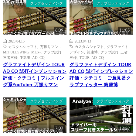
クラブセッティング
クラブセッティング
8:09
11:05
2023.04.15
2023.04.13
カスタムシャフト
,
万振りマン -
カスタムシャフト
,
グラファイト
Mr.FULLSWING MEN-
,
クラブ試打
デザイン
,
筒康博
,
クラブ試打 三者
三者三様
,
TOUR AD CQ
三様
,
TOUR AD CQ
グラファイトデザイン TOUR
グラファイトデザイン TOUR
AD CQ 試打インプレッション
AD CQ 試打インプレッション
評価・クチコミ｜フルスイン
評価・クチコミ｜ご意見番ク
グ系YouTuber 万振りマン
ラブフィッター 筒康博
クラブセッティング
クラブセッティング
7:07
12:29