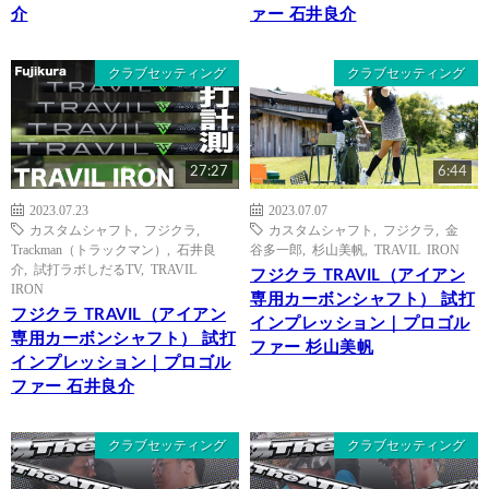
介
ァー 石井良介
クラブセッティング
クラブセッティング
27:27
6:44
2023.07.23
2023.07.07
カスタムシャフト
,
フジクラ
,
カスタムシャフト
,
フジクラ
,
金
Trackman（トラックマン）
,
石井良
谷多一郎
,
杉山美帆
,
TRAVIL IRON
介
,
試打ラボしだるTV
,
TRAVIL
フジクラ TRAVIL（アイアン
IRON
専用カーボンシャフト） 試打
フジクラ TRAVIL（アイアン
インプレッション｜プロゴル
専用カーボンシャフト） 試打
ファー 杉山美帆
インプレッション｜プロゴル
ファー 石井良介
クラブセッティング
クラブセッティング