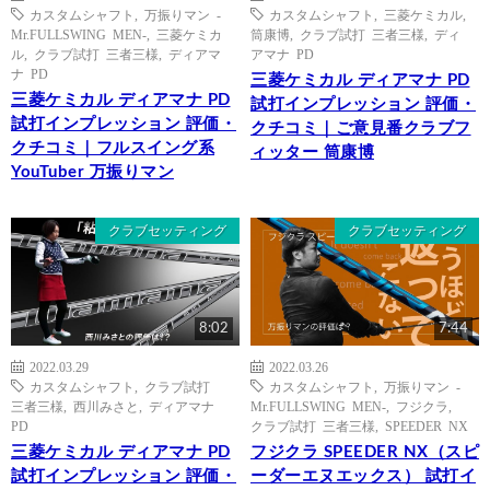
カスタムシャフト
,
万振りマン -
カスタムシャフト
,
三菱ケミカル
,
Mr.FULLSWING MEN-
,
三菱ケミカ
筒康博
,
クラブ試打 三者三様
,
ディ
ル
,
クラブ試打 三者三様
,
ディアマ
アマナ PD
ナ PD
三菱ケミカル ディアマナ PD
三菱ケミカル ディアマナ PD
試打インプレッション 評価・
試打インプレッション 評価・
クチコミ｜ご意見番クラブフ
クチコミ｜フルスイング系
ィッター 筒康博
YouTuber 万振りマン
クラブセッティング
クラブセッティング
8:02
7:44
2022.03.29
2022.03.26
カスタムシャフト
,
クラブ試打
カスタムシャフト
,
万振りマン -
三者三様
,
西川みさと
,
ディアマナ
Mr.FULLSWING MEN-
,
フジクラ
,
PD
クラブ試打 三者三様
,
SPEEDER NX
三菱ケミカル ディアマナ PD
フジクラ SPEEDER NX（スピ
試打インプレッション 評価・
ーダーエヌエックス） 試打イ