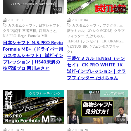
9:03
10:46
2021.06.11
2021.05.04
カスタムシャフト
,
日本シャフト
,
カスタムシャフト
,
フジクラ
,
三
クラブ試打 三者三様
,
西川みさと
,
菱ケミカル
,
ズバババ!GOLF
,
クラブ
N.S.PRO Regio Formula MB+
フィッター たけちゃん
,
TENSEI（テンセイ） CK ORANGE
,
日本シャフト N.S.PRO Regio
VENTUS BK（ヴェンタスブラッ
Formula MB+（ドライバー用
ク）
カスタムシャフト） 試打イン
三菱ケミカル TENSEI（テン
プレッション｜HS40未満の
セイ） CK PRO WHITE 1K
技巧派プロ 西川みさと
試打インプレッション｜クラ
ブフィッター たけちゃん
クラブセッティング
ゴルフの雑談
33:43
8:06
2021.04.29
2021.04.28