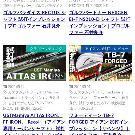
ン）
,
石井良介
,
試打ラボしだるTV
,
だるTV
,
ゴルフパートナー
,
TSR2 ドライバー
,
ゴルフパラダイス
NEXGEN EI-F NS210-D
ゴルフパラダイス RECTUS シ
ゴルフパートナー NEXGEN
ャフト 試打インプレッション
EI-F NS210-D シャフト 試打
｜プロゴルファー 石井良介
インプレッション｜プロゴル
ファー 石井良介
クラブセッティング
アイアンの試打・レビュー
22:36
16:56
2022.05.14
2022.05.07
カスタムシャフト
,
USTMamiya
,
カスタムシャフト
,
Trackman（ト
Trackman（トラックマン）
,
石井良
ラックマン）
,
フォーティーン
,
石井
介
,
試打ラボしだるTV
,
ATTAS
良介
,
試打ラボしだるTV
,
軟鉄鍛造
,
IRON
,
FF IRON
,
Recoil
TB-7 FORGED
USTMamiya ATTAS IRON、
フォーティーン TB-7
FF IRON、 Recoil （アイアン
FORGED アイアン 試打イン
専用カーボンシャフト） 試打
プレッション【リベンジ】｜