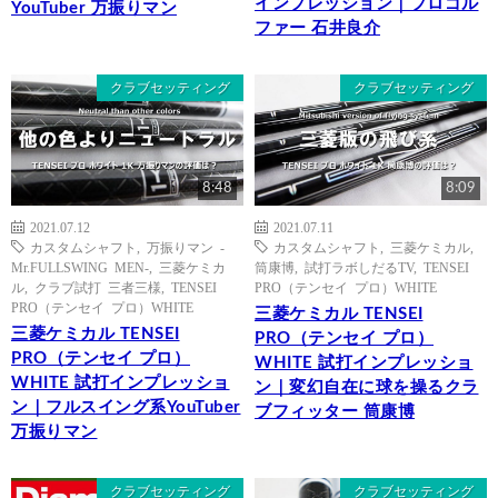
インプレッション｜プロゴル
YouTuber 万振りマン
ファー 石井良介
クラブセッティング
クラブセッティング
8:48
8:09
2021.07.12
2021.07.11
カスタムシャフト
,
万振りマン -
カスタムシャフト
,
三菱ケミカル
,
Mr.FULLSWING MEN-
,
三菱ケミカ
筒康博
,
試打ラボしだるTV
,
TENSEI
ル
,
クラブ試打 三者三様
,
TENSEI
PRO（テンセイ プロ）WHITE
PRO（テンセイ プロ）WHITE
三菱ケミカル TENSEI
三菱ケミカル TENSEI
PRO（テンセイ プロ）
PRO（テンセイ プロ）
WHITE 試打インプレッショ
WHITE 試打インプレッショ
ン｜変幻自在に球を操るクラ
ン｜フルスイング系YouTuber
ブフィッター 筒康博
万振りマン
クラブセッティング
クラブセッティング