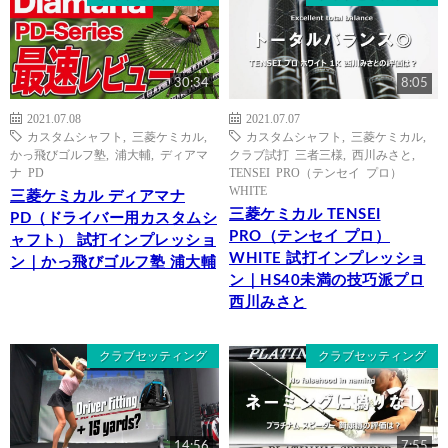
30:34
8:05
2021.07.08
2021.07.07
カスタムシャフト
,
三菱ケミカル
,
カスタムシャフト
,
三菱ケミカル
,
かっ飛びゴルフ塾
,
浦大輔
,
ディアマ
クラブ試打 三者三様
,
西川みさと
,
ナ PD
TENSEI PRO（テンセイ プロ）
WHITE
三菱ケミカル ディアマナ
三菱ケミカル TENSEI
PD（ドライバー用カスタムシ
PRO（テンセイ プロ）
ャフト） 試打インプレッショ
WHITE 試打インプレッショ
ン｜かっ飛びゴルフ塾 浦大輔
ン｜HS40未満の技巧派プロ
西川みさと
クラブセッティング
クラブセッティング
14:56
7:55