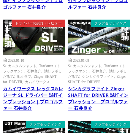
試打インプレッション｜プロ
打インプレッション｜プロゴ
ゴルファー 石井良介
ルファー 石井良介
ドライバーの試打・レビュー
クラブセッティング
8:55
15:42
2023.01.10
2023.01.08
カスタムシャフト
,
Trackman（ト
カスタムシャフト
,
Trackman（ト
ラックマン）
,
石井良介
,
試打ラボし
ラックマン）
,
石井良介
,
試打ラボし
だるTV
,
地クラブ
,
Zinger SHAFT
だるTV
,
シンカグラファイト
,
Zinger
for DRIVER
,
カムイワークス
SHAFT for DRIVER
カムイワークス レックス&レ
シンカグラファイト Zinger
ジーナ SL ドライバー 試打イ
SHAFT for DRIVER 試打イン
ンプレッション｜プロゴルフ
プレッション｜プロゴルファ
ァー 石井良介
ー 石井良介
クラブセッティング
クラブセッティング