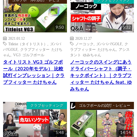
ゴルフボールの試打・レビュー
クラブセッティング
9:50
5:32
2021.01.12
2020.12.27
Titleist（タイトリスト）
,
ズババ
ノーコック
,
ズバババ!GOLF
,
ク
バ!GOLF
,
クラブフィッター たけち
ラブフィッター たけちゃん
,
アシス
ゃん
,
VG3 ゴルフボール
タント ゆみちゃん
タイトリスト VG3 ゴルフボ
ノーコックのスイングにあう
ール（2020年モデル） 比較
ドライバーシャフト（調子・
試打インプレッション｜クラ
キックポイント）｜クラブフ
ブフィッター たけちゃん
ィッター たけちゃん feat. ゆ
みちゃん
クラブセッティング
ゴルフボールの試打・レビュー
5:48
14:14