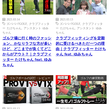
7:46
2021.03.14
2021.03.13
ズバババ!GOLF
,
クラブフィッタ
ズバババ!GOLF
,
クラブフィッタ
ー たけちゃん
,
アシスタント ゆみ
ー たけちゃん
,
アシスタント ゆみ
ちゃん
ちゃん
ゴルフ場に行く時のファッシ
クラブフィッティングを定期
ョン、かなりラフな方が多い
的に受けるべきただ一つの理
けど、どこまでが良くてどこ
由｜クラブフィッター たけち
からがアウト？｜クラブフィ
ゃん feat. ゆみちゃん
ッター たけちゃん feat. ゆみ
ちゃん
ゴルフボールの試打・レビュー
ゴルフの練習動画
16:48
17:13
2021.03.12
2021.03.09