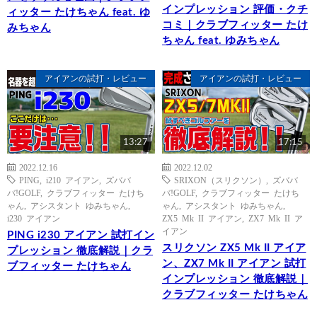
インプレッション 評価・クチ
ィッター たけちゃん feat. ゆ
コミ｜クラブフィッター たけ
みちゃん
ちゃん feat. ゆみちゃん
アイアンの試打・レビュー
アイアンの試打・レビュー
13:27
17:15
2022.12.16
2022.12.02
PING
,
i210 アイアン
,
ズババ
SRIXON（スリクソン）
,
ズババ
バ!GOLF
,
クラブフィッター たけち
バ!GOLF
,
クラブフィッター たけち
ゃん
,
アシスタント ゆみちゃん
,
ゃん
,
アシスタント ゆみちゃん
,
i230 アイアン
ZX5 Mk II アイアン
,
ZX7 Mk II ア
イアン
PING i230 アイアン 試打イン
スリクソン ZX5 Mk II アイア
プレッション 徹底解説｜クラ
ン、ZX7 Mk II アイアン 試打
ブフィッター たけちゃん
インプレッション 徹底解説｜
クラブフィッター たけちゃん