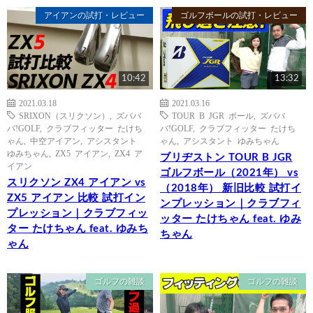
アイアンの試打・レビュー
ゴルフボールの試打・レビュー
10:42
13:32
2021.03.18
2021.03.16
SRIXON（スリクソン）
,
ズババ
TOUR B JGR ボール
,
ズババ
バ!GOLF
,
クラブフィッター たけち
バ!GOLF
,
クラブフィッター たけち
ゃん
,
中空アイアン
,
アシスタント
ゃん
,
アシスタント ゆみちゃん
ゆみちゃん
,
ZX5 アイアン
,
ZX4 ア
ブリヂストン TOUR B JGR
イアン
ゴルフボール（2021年） vs
スリクソン ZX4 アイアン vs
（2018年） 新旧比較 試打イ
ZX5 アイアン 比較 試打イン
ンプレッション｜クラブフィ
プレッション｜クラブフィッ
ッター たけちゃん feat. ゆみ
ター たけちゃん feat. ゆみち
ちゃん
ゃん
ゴルフの雑談
ゴルフの雑談