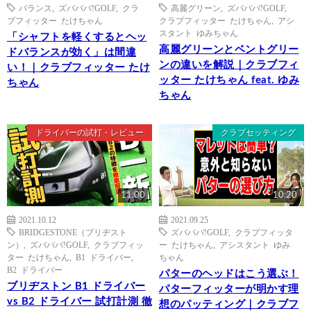
バランス
,
ズバババ!GOLF
,
クラ
高麗グリーン
,
ズバババ!GOLF
,
ブフィッター たけちゃん
クラブフィッター たけちゃん
,
アシ
スタント ゆみちゃん
「シャフトを軽くするとヘッ
高麗グリーンとベントグリー
ドバランスが効く」は間違
ンの違いを解説｜クラブフィ
い！｜クラブフィッター たけ
ッター たけちゃん feat. ゆみ
ちゃん
ちゃん
ドライバーの試打・レビュー
クラブセッティング
11:00
10:20
2021.10.12
2021.09.25
BRIDGESTONE（ブリヂスト
ズバババ!GOLF
,
クラブフィッタ
ン）
,
ズバババ!GOLF
,
クラブフィッ
ー たけちゃん
,
アシスタント ゆみ
ター たけちゃん
,
B1 ドライバー
,
ちゃん
B2 ドライバー
パターのヘッドはこう選ぶ！
ブリヂストン B1 ドライバー
パターフィッターが明かす理
vs B2 ドライバー 試打計測 徹
想のパッティング｜クラブフ