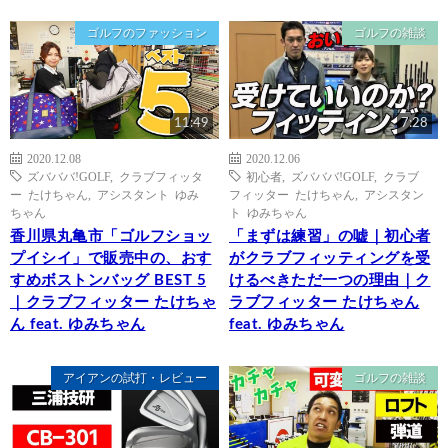
ゴルフのファッション
ゴルフの雑談
11:49
7:28
2020.12.08
2020.12.06
ズバババ!GOLF
,
クラブフィッタ
初心者
,
ズバババ!GOLF
,
クラブ
ー たけちゃん
,
アシスタント ゆみ
フィッター たけちゃん
,
アシスタン
ちゃん
ト ゆみちゃん
香川県丸亀市「ゴルフショッ
「まずは練習」の嘘｜初心者
プイシイ」で販売中の、おす
がクラブフィッティングを受
すめボストンバッグ BEST 5
けるべきただ一つの理由｜ク
｜クラブフィッター たけちゃ
ラブフィッター たけちゃん
ん feat. ゆみちゃん
feat. ゆみちゃん
アイアンの試打・レビュー
ゴルフの雑談