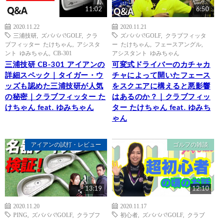
11:02
6:50
2020.11.22
2020.11.21
三浦技研
,
ズバババ!GOLF
,
クラ
ズバババ!GOLF
,
クラブフィッタ
ブフィッター たけちゃん
,
アシスタ
ー たけちゃん
,
フェースアングル
,
ント ゆみちゃん
,
CB-301
アシスタント ゆみちゃん
三浦技研 CB-301 アイアンの
可変式ドライバーのカチャカ
詳細スペック｜タイガー・ウ
チャによって開いたフェース
ッズも認めた三浦技研が人気
をスクエアに構えると悪影響
の秘密｜クラブフィッター た
はあるのか？｜クラブフィッ
けちゃん feat. ゆみちゃん
ター たけちゃん feat. ゆみち
ゃん
アイアンの試打・レビュー
ゴルフの雑談
13:19
12:10
2020.11.20
2020.11.17
PING
,
ズバババ!GOLF
,
クラブフ
初心者
,
ズバババ!GOLF
,
クラブ