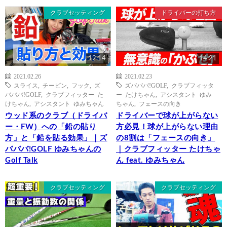
クラブセッティング
ドライバーの打ち方
12:14
14:21
2021.02.26
2021.02.23
スライス
,
チーピン
,
フック
,
ズ
ズバババ!GOLF
,
クラブフィッタ
バババ!GOLF
,
クラブフィッター た
ー たけちゃん
,
アシスタント ゆみ
けちゃん
,
アシスタント ゆみちゃん
ちゃん
,
フェースの向き
ウッド系のクラブ（ドライバ
ドライバーで球が上がらない
ー・FW）への「鉛の貼り
方必見！球が上がらない理由
方」と「鉛を貼る効果」｜ズ
の8割は「フェースの向き」
バババ!GOLF ゆみちゃんの
｜クラブフィッター たけちゃ
Golf Talk
ん feat. ゆみちゃん
クラブセッティング
クラブセッティング