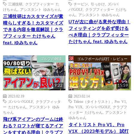
三浦技研
,
クラブフィッター た
チーピン
,
引っかけ
,
ズババ
けちゃん
,
アシスタント ゆみちゃん
バ!GOLF
,
クラブフィッター たけち
ゃん
,
アシスタント ゆみちゃん
三浦技研はカスタマイズが素
UTが左に曲がる意外な理由！
晴らしすぎる！カスタマイズ
フィッティングを必ず受ける
できる内容を徹底解説｜クラ
べき理由｜クラブフィッター
ブフィッター たけちゃん
たけちゃん feat. ゆみちゃん
feat. ゆみちゃん
ゴルフの雑談
ゴルフボールの試打・レビュー
9:22
15:59
2023.02.19
2023.02.14
ズバババ!GOLF
,
クラブフィッタ
Titleist（タイトリスト）
,
Pro V1
,
ー たけちゃん
,
アシスタント ゆみ
Pro V1X
,
ズバババ!GOLF
,
クラブフ
ちゃん
ィッター たけちゃん
,
アシスタント
ゆみちゃん
飛び系アイアンのブームは終
タイトリスト Pro V1、Pro
わる？ロフトが寝てるアイア
V1X （2023年モデル） 試打
ンをすすめる理由｜クラブフ