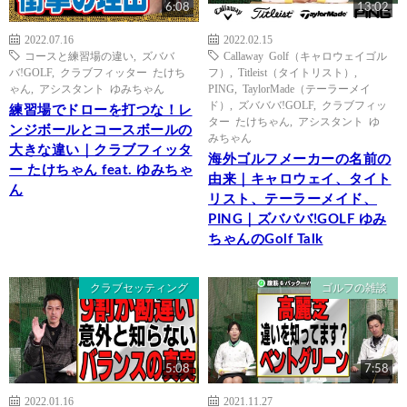
6:08
13:02
2022.07.16
2022.02.15
コースと練習場の違い
,
ズババ
Callaway Golf（キャロウェイゴル
バ!GOLF
,
クラブフィッター たけち
フ）
,
Titleist（タイトリスト）
,
ゃん
,
アシスタント ゆみちゃん
PING
,
TaylorMade（テーラーメイ
ド）
,
ズバババ!GOLF
,
クラブフィッ
練習場でドローを打つな！レ
ター たけちゃん
,
アシスタント ゆ
ンジボールとコースボールの
みちゃん
大きな違い｜クラブフィッタ
海外ゴルフメーカーの名前の
ー たけちゃん feat. ゆみちゃ
由来｜キャロウェイ、タイト
ん
リスト、テーラーメイド、
PING｜ズバババ!GOLF ゆみ
ちゃんのGolf Talk
クラブセッティング
ゴルフの雑談
5:08
7:58
2022.01.16
2021.11.27