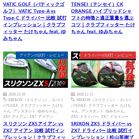
VATIC GOLF（バティックゴ
TENSEI（テンセイ）CK
ルフ） VATIC Type-A vs
ORANGE ハイブリッドシャ
Type-C ドライバー 比較 試打
フトの特徴と適正重量を選ぶ
インプレッション｜クラブフ
コツ｜クラブフィッター たけ
ィッター たけちゃん feat. ゆ
ちゃん feat. ゆみちゃん
みちゃん
アイアンの試打・レビュー
ドライバーの試打・レビュー
17:30
18:38
2020.12.18
2020.12.15
SRIXON（スリクソン）
,
ズババ
SRIXON（スリクソン）
,
ズババ
バ!GOLF
,
クラブフィッター たけち
バ!GOLF
,
クラブフィッター たけち
ゃん
,
アシスタント ゆみちゃん
,
ゃん
,
アシスタント ゆみちゃん
,
ZX5 アイアン
,
ZX7 アイアン
ZX5 ドライバー
,
ZX7 ドライバー
スリクソン ZX5アイアン vs
SRIXON ZX5 ドライバー vs
ZX7 アイアン 比較 試打イン
ZX7 ドライバー 比較 試打イ
プレッション｜クラブフィッ
ンプレッション｜松山英樹プ