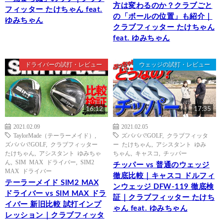
方は変わるのか？クラブごと
フィッター たけちゃん feat.
の「ボールの位置」も紹介｜
ゆみちゃん
クラブフィッター たけちゃん
feat. ゆみちゃん
ドライバーの試打・レビュー
ウェッジの試打・レビュー
16:12
17:35
2021.02.09
2021.02.05
TaylorMade（テーラーメイド）
,
ズバババ!GOLF
,
クラブフィッタ
ズバババ!GOLF
,
クラブフィッター
ー たけちゃん
,
アシスタント ゆみ
たけちゃん
,
アシスタント ゆみちゃ
ちゃん
,
キャスコ
,
チッパー
ん
,
SIM MAX ドライバー
,
SIM2
チッパー vs 普通のウェッジ
MAX ドライバー
徹底比較｜キャスコ ドルフィ
テーラーメイド SIM2 MAX
ンウェッジ DFW-119 徹底検
ドライバー vs SIM MAX ドラ
証｜クラブフィッター たけち
イバー 新旧比較 試打インプ
ゃん feat. ゆみちゃん
レッション｜クラブフィッタ