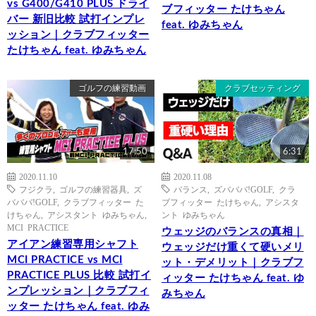
vs G400/G410 PLUS ドライ
ブフィッター たけちゃん
バー 新旧比較 試打インプレ
feat. ゆみちゃん
ッション｜クラブフィッター
たけちゃん feat. ゆみちゃん
ゴルフの練習動画
クラブセッティング
17:50
6:31
2020.11.10
2020.11.08
フジクラ
,
ゴルフの練習器具
,
ズ
バランス
,
ズバババ!GOLF
,
クラ
バババ!GOLF
,
クラブフィッター た
ブフィッター たけちゃん
,
アシスタ
けちゃん
,
アシスタント ゆみちゃん
,
ント ゆみちゃん
MCI PRACTICE
ウェッジのバランスの真相｜
アイアン練習専用シャフト
ウェッジだけ重くて硬いメリ
MCI PRACTICE vs MCI
ット・デメリット｜クラブフ
PRACTICE PLUS 比較 試打イ
ィッター たけちゃん feat. ゆ
ンプレッション｜クラブフィ
みちゃん
ッター たけちゃん feat. ゆみ