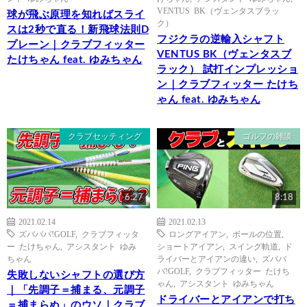
VENTUS BK（ヴェンタスブラッ
球が飛ぶ原理を知ればスライ
ク）
スは2秒で直る！新飛球法則D
フジクラの逆輸入シャフト
プレーン｜クラブフィッター
VENTUS BK（ヴェンタスブ
たけちゃん feat. ゆみちゃん
ラック） 試打インプレッショ
ン｜クラブフィッター たけち
ゃん feat. ゆみちゃん
クラブセッティング
ゴルフの雑談
6:27
8:18
2021.02.14
2021.02.13
ズバババ!GOLF
,
クラブフィッタ
ロングアイアン
,
ボールの位置
,
ー たけちゃん
,
アシスタント ゆみ
ショートアイアン
,
スイング軌道
,
ド
ちゃん
ライバーとアイアンの違い
,
ズババ
バ!GOLF
,
クラブフィッター たけち
失敗しないシャフトの選び方
ゃん
,
アシスタント ゆみちゃん
｜「先調子＝捕まる、元調子
ドライバーとアイアンで打ち
＝捕まらぬ」のウソ｜クラブ