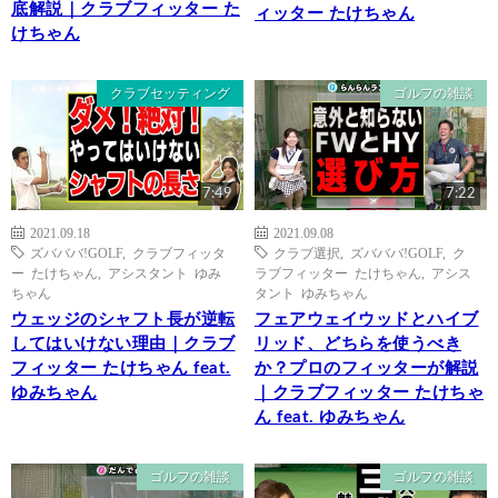
底解説｜クラブフィッター た
ィッター たけちゃん
けちゃん
クラブセッティング
ゴルフの雑談
7:49
7:22
2021.09.18
2021.09.08
ズバババ!GOLF
,
クラブフィッタ
クラブ選択
,
ズバババ!GOLF
,
ク
ー たけちゃん
,
アシスタント ゆみ
ラブフィッター たけちゃん
,
アシス
ちゃん
タント ゆみちゃん
ウェッジのシャフト長が逆転
フェアウェイウッドとハイブ
してはいけない理由｜クラブ
リッド、どちらを使うべき
フィッター たけちゃん feat.
か？プロのフィッターが解説
ゆみちゃん
｜クラブフィッター たけちゃ
ん feat. ゆみちゃん
ゴルフの雑談
ゴルフの雑談