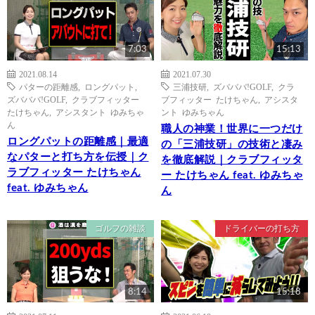
7:03
15:13
2021.08.14
2021.07.30
パターの距離感
,
ロングパット
,
三浦技研
,
ズバババ!GOLF
,
クラ
ズバババ!GOLF
,
クラブフィッター
ブフィッター たけちゃん
,
アシスタ
たけちゃん
,
アシスタント ゆみちゃ
ント ゆみちゃん
ん
職人の神業！世界に一つだけ
ロングパットの距離感｜最適
の「三浦技研」の技術と凄み
なパターと打ち方を伝授｜ク
を徹底解説｜クラブフィッタ
ラブフィッター たけちゃん
ー たけちゃん feat. ゆみちゃ
feat. ゆみちゃん
ん
ゴルフの雑談
ドライバーの打ち方
8:14
15:18