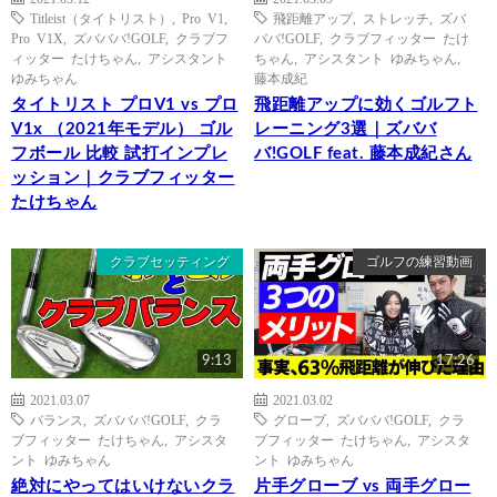
Titleist（タイトリスト）
,
Pro V1
,
飛距離アップ
,
ストレッチ
,
ズバ
Pro V1X
,
ズバババ!GOLF
,
クラブフ
ババ!GOLF
,
クラブフィッター たけ
ィッター たけちゃん
,
アシスタント
ちゃん
,
アシスタント ゆみちゃん
,
ゆみちゃん
藤本成紀
タイトリスト プロV1 vs プロ
飛距離アップに効くゴルフト
V1x （2021年モデル） ゴル
レーニング3選｜ズババ
フボール 比較 試打インプレ
バ!GOLF feat. 藤本成紀さん
ッション｜クラブフィッター
たけちゃん
クラブセッティング
ゴルフの練習動画
9:13
17:26
2021.03.07
2021.03.02
バランス
,
ズバババ!GOLF
,
クラ
グローブ
,
ズバババ!GOLF
,
クラ
ブフィッター たけちゃん
,
アシスタ
ブフィッター たけちゃん
,
アシスタ
ント ゆみちゃん
ント ゆみちゃん
絶対にやってはいけないクラ
片手グローブ vs 両手グロー