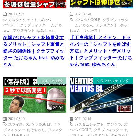
6:34
6:47
2021.02.21
2021.02.20
カスタムシャフト
,
ズババ
ズバババ!GOLF
,
クラブフィッタ
バ!GOLF
,
クラブフィッター たけち
ー たけちゃん
,
アシスタント ゆみ
ゃん
,
アシスタント ゆみちゃん
ちゃん
,
リシャフト
冬場だけシャフトを軽量化す
【工房作業】アイアン、ドラ
るメリット｜シャフト重量と
イバーの「シャフトを伸ばす
硬さの関係性｜クラブフィッ
方法」とメリット・デメリッ
ター たけちゃん feat. ゆみち
ト｜クラブフィッター たけち
ゃん
ゃん feat. ゆみちゃん
ゴルフの雑談
クラブセッティング
20:04
12:54
2021.02.19
2021.02.16
スライス
,
ズバババ!GOLF
,
クラ
カスタムシャフト
,
フジクラ
,
ズ
ブフィッター たけちゃん
,
アシスタ
バババ!GOLF
,
クラブフィッター た
ント ゆみちゃん
けちゃん
,
アシスタント ゆみちゃん
,