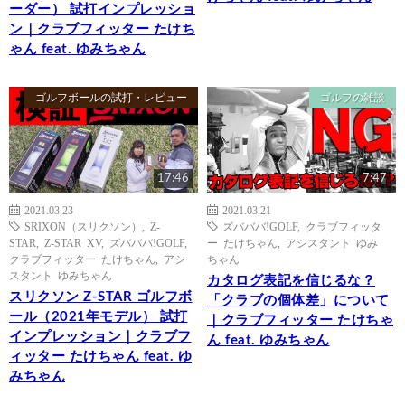
ーダー） 試打インプレッショ
ン｜クラブフィッター たけち
ゃん feat. ゆみちゃん
ゴルフボールの試打・レビュー
ゴルフの雑談
17:46
7:47
2021.03.23
2021.03.21
SRIXON（スリクソン）
,
Z-
ズバババ!GOLF
,
クラブフィッタ
STAR
,
Z-STAR XV
,
ズバババ!GOLF
,
ー たけちゃん
,
アシスタント ゆみ
クラブフィッター たけちゃん
,
アシ
ちゃん
スタント ゆみちゃん
カタログ表記を信じるな？
スリクソン Z-STAR ゴルフボ
「クラブの個体差」について
ール（2021年モデル） 試打
｜クラブフィッター たけちゃ
インプレッション｜クラブフ
ん feat. ゆみちゃん
ィッター たけちゃん feat. ゆ
みちゃん