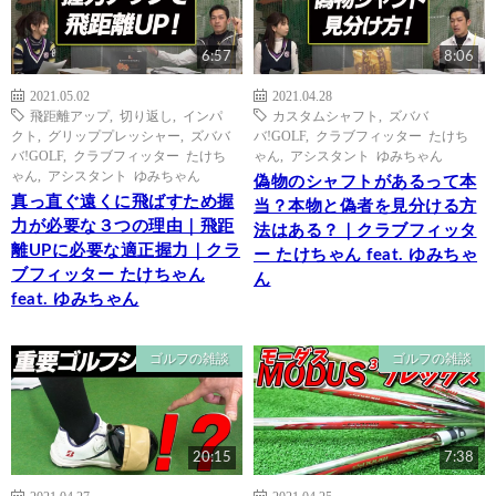
6:57
8:06
2021.05.02
2021.04.28
飛距離アップ
,
切り返し
,
インパ
カスタムシャフト
,
ズババ
クト
,
グリッププレッシャー
,
ズババ
バ!GOLF
,
クラブフィッター たけち
バ!GOLF
,
クラブフィッター たけち
ゃん
,
アシスタント ゆみちゃん
ゃん
,
アシスタント ゆみちゃん
偽物のシャフトがあるって本
真っ直ぐ遠くに飛ばすため握
当？本物と偽者を見分ける方
力が必要な３つの理由｜飛距
法はある？｜クラブフィッタ
離UPに必要な適正握力｜クラ
ー たけちゃん feat. ゆみちゃ
ブフィッター たけちゃん
ん
feat. ゆみちゃん
ゴルフの雑談
ゴルフの雑談
20:15
7:38