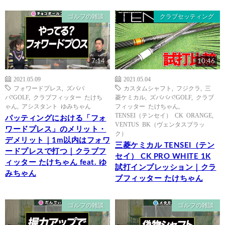
ゴルフの雑談
クラブセッティング
7:14
10:46
2021.05.09
2021.05.04
フォワードプレス
,
ズババ
カスタムシャフト
,
フジクラ
,
三
バ!GOLF
,
クラブフィッター たけち
菱ケミカル
,
ズバババ!GOLF
,
クラブ
ゃん
,
アシスタント ゆみちゃん
フィッター たけちゃん
,
TENSEI（テンセイ） CK ORANGE
,
パッティングにおける「フォ
VENTUS BK（ヴェンタスブラッ
ワードプレス」のメリット・
ク）
デメリット｜1m以内はフォワ
三菱ケミカル TENSEI（テン
ードプレスで打つ｜クラブフ
セイ） CK PRO WHITE 1K
ィッター たけちゃん feat. ゆ
試打インプレッション｜クラ
みちゃん
ブフィッター たけちゃん
ゴルフの雑談
ゴルフの雑談