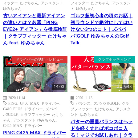
ィッター たけちゃん
,
アシスタント
フィッター たけちゃん
,
アシスタン
ゆみちゃん
ト ゆみちゃん
古いアイアンと最新アイアン
ゴルフ超初心者の頃のお話｜
の違いとは？名器「PING
初ラウンドで絶対にしてはい
EYE2+ アイアン」を徹底検証
けない3つのコト｜ズババ
｜クラブフィッター たけちゃ
バ!GOLF ゆみちゃんのGolf
ん feat. ゆみちゃん
Talk
ドライバーの試打・レビュー
クラブセッティング
14:03
6:48
2020.11.14
2020.11.13
PING
,
G400 MAX ドライバー
,
バランス
,
ズバババ!GOLF
,
クラ
G410 PLUS ドライバー
,
ズババ
ブフィッター たけちゃん
,
アシスタ
バ!GOLF
,
クラブフィッター たけち
ント ゆみちゃん
ゃん
,
アシスタント ゆみちゃん
,
パターの重量バランスはヘッ
G425 MAX ドライバー
ドを軽くすればボコボコ入
PING G425 MAX ドライバー
る！マジでお試しあれ｜クラ