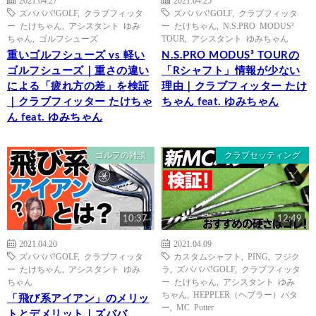
2021.04.27
2021.04.25
ズバババ!GOLF
,
クラブフィッタ
ズバババ!GOLF
,
クラブフィッタ
ー たけちゃん
,
アシスタント ゆみ
ー たけちゃん
,
N.S.PRO MODUS³
ちゃん
,
ゴルフシューズ
TOUR
,
アシスタント ゆみちゃん
重いゴルフシューズ vs 軽い
N.S.PRO MODUS³ TOURの
ゴルフシューズ｜重さの違い
「Rシャフト」情報が少ない
による「疲れ方の差」を検証
理由｜クラブフィッター たけ
｜クラブフィッター たけちゃ
ちゃん feat. ゆみちゃん
ん feat. ゆみちゃん
ゴルフの雑談
クラブセッティング
10:37
12:49
2021.04.20
2021.04.09
ズバババ!GOLF
,
クラブフィッタ
カスタムシャフト
,
PING
,
フジク
ー たけちゃん
,
アシスタント ゆみ
ラ
,
ズバババ!GOLF
,
クラブフィッタ
ちゃん
ー たけちゃん
,
アシスタント ゆみ
ちゃん
,
HEPPLER（ヘプラー）パタ
「飛び系アイアン」のメリッ
ー
,
MC Putter
トとデメリット｜ズババ