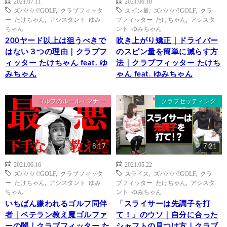
2021.07.11
2021.06.18
ズバババ!GOLF
,
クラブフィッタ
スピン量
,
ズバババ!GOLF
,
クラ
ー たけちゃん
,
アシスタント ゆみ
ブフィッター たけちゃん
,
アシスタ
ちゃん
ント ゆみちゃん
200ヤード以上は狙うべきで
吹き上がり矯正｜ドライバー
はない３つの理由｜クラブフ
のスピン量を簡単に減らす方
ィッター たけちゃん feat. ゆ
法｜クラブフィッター たけち
みちゃん
ゃん feat. ゆみちゃん
ゴルフのルール・マナー
クラブセッティング
8:17
7:21
2021.06.16
2021.05.22
ズバババ!GOLF
,
クラブフィッタ
スライス
,
ズバババ!GOLF
,
クラ
ー たけちゃん
,
アシスタント ゆみ
ブフィッター たけちゃん
,
アシスタ
ちゃん
ント ゆみちゃん
いちばん嫌われるゴルフ同伴
「スライサーは先調子を打
者｜ベテラン教え魔ゴルファ
て！」のウソ｜自分に合った
ーの闇｜クラブフィッター た
シャフトの見つけ方｜クラブ