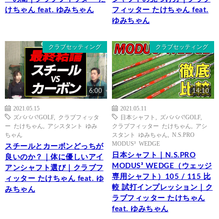
けちゃん feat. ゆみちゃん
フィッター たけちゃん feat.
ゆみちゃん
クラブセッティング
クラブセッティング
6:00
14:10
2021.05.15
2021.05.11
ズバババ!GOLF
,
クラブフィッタ
日本シャフト
,
ズバババ!GOLF
,
ー たけちゃん
,
アシスタント ゆみ
クラブフィッター たけちゃん
,
アシ
ちゃん
スタント ゆみちゃん
,
N.S.PRO
MODUS³ WEDGE
スチールとカーボンどっちが
日本シャフト｜N.S.PRO
良いのか？｜体に優しいアイ
MODUS³ WEDGE（ウェッジ
アンシャフト選び｜クラブフ
専用シャフト）105 / 115 比
ィッター たけちゃん feat. ゆ
較 試打インプレッション｜ク
みちゃん
ラブフィッター たけちゃん
feat. ゆみちゃん