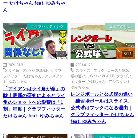
ー たけちゃん feat. ゆみちゃ
ん
クラブセッティング
ゴルフの雑談
9:27
8:11
2021.01.31
2021.01.23
ライ角
,
ズバババ!GOLF
,
クラブ
スライス
,
フック
,
コースと練習
フィッター たけちゃん
,
アシスタン
場の違い
,
ズバババ!GOLF
,
クラブフ
ト ゆみちゃん
ィッター たけちゃん
,
アシスタント
ゆみちゃん
「アイアンはライ角が命」の
レンジボールと公式球の違い
嘘｜最新の研究によるとライ
｜練習場ボールはスライス、
角のショットへの影響は「1
公式球はフックになる理由｜
割」程度｜クラブフィッター
クラブフィッター たけちゃん
たけちゃん feat. ゆみちゃん
feat. ゆみちゃん