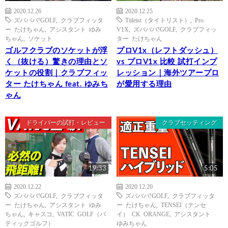
2020.12.26
2020.12.25
ズバババ!GOLF
,
クラブフィッタ
Titleist（タイトリスト）
,
Pro
ー たけちゃん
,
アシスタント ゆみ
V1X
,
ズバババ!GOLF
,
クラブフィッ
ちゃん
,
ソケット
ター たけちゃん
ゴルフクラブのソケットが浮
プロV1x（レフトダッシュ）
く（抜ける）驚きの理由とソ
vs プロV1x 比較 試打インプ
ケットの役割｜クラブフィッ
レッション｜海外ツアープロ
ター たけちゃん feat. ゆみち
が愛用する理由
ゃん
ドライバーの試打・レビュー
クラブセッティング
19:33
5:05
2020.12.22
2020.12.20
ズバババ!GOLF
,
クラブフィッタ
ズバババ!GOLF
,
クラブフィッタ
ー たけちゃん
,
アシスタント ゆみ
ー たけちゃん
,
TENSEI（テンセ
ちゃん
,
キャスコ
,
VATIC GOLF（バ
イ） CK ORANGE
,
アシスタント
ティックゴルフ）
ゆみちゃん