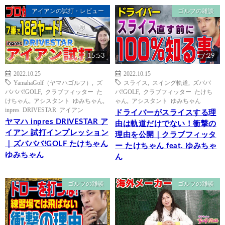
アイアンの試打・レビュー
ゴルフの雑談
15:53
7:29
2022.10.25
2022.10.15
YamahaGolf（ヤマハゴルフ）
,
ズ
スライス
,
スイング軌道
,
ズババ
バババ!GOLF
,
クラブフィッター た
バ!GOLF
,
クラブフィッター たけち
けちゃん
,
アシスタント ゆみちゃん
,
ゃん
,
アシスタント ゆみちゃん
inpres DRIVESTAR アイアン
ドライバーがスライスする理
ヤマハ inpres DRIVESTAR ア
由は軌道だけでない！衝撃の
イアン 試打インプレッション
理由を公開｜クラブフィッタ
｜ズバババ!GOLF たけちゃん
ー たけちゃん feat. ゆみちゃ
ゆみちゃん
ん
ゴルフの雑談
ゴルフの雑談