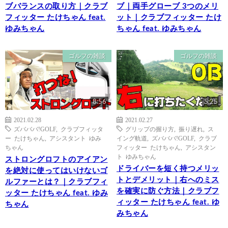
ブバランスの取り方｜クラブ
ブ｜両手グローブ 3つのメリ
フィッター たけちゃん feat.
ット｜クラブフィッター たけ
ゆみちゃん
ちゃん feat. ゆみちゃん
ゴルフの雑談
ゴルフの雑談
8:56
5:25
2021.02.28
2021.02.27
ズバババ!GOLF
,
クラブフィッタ
グリップの握り方
,
振り遅れ
,
ス
ー たけちゃん
,
アシスタント ゆみ
イング軌道
,
ズバババ!GOLF
,
クラブ
ちゃん
フィッター たけちゃん
,
アシスタン
ト ゆみちゃん
ストロングロフトのアイアン
ドライバーを短く持つメリッ
を絶対に使ってはいけないゴ
トとデメリット｜右へのミス
ルファーとは？｜クラブフィ
を確実に防ぐ方法｜クラブフ
ッター たけちゃん feat. ゆみ
ィッター たけちゃん feat. ゆ
ちゃん
みちゃん