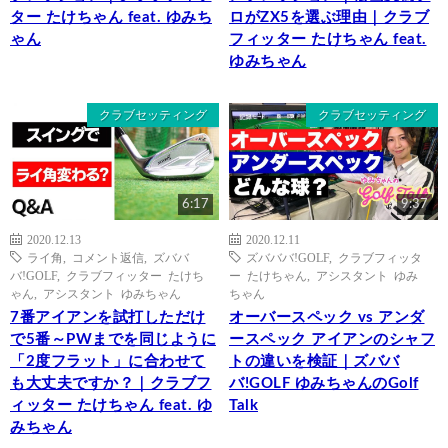
ター たけちゃん feat. ゆみち
ロがZX5を選ぶ理由｜クラブ
ゃん
フィッター たけちゃん feat.
ゆみちゃん
クラブセッティング
クラブセッティング
6:17
9:37
2020.12.13
2020.12.11
ライ角
,
コメント返信
,
ズババ
ズバババ!GOLF
,
クラブフィッタ
バ!GOLF
,
クラブフィッター たけち
ー たけちゃん
,
アシスタント ゆみ
ゃん
,
アシスタント ゆみちゃん
ちゃん
7番アイアンを試打しただけ
オーバースペック vs アンダ
で5番～PWまでを同じように
ースペック アイアンのシャフ
「2度フラット」に合わせて
トの違いを検証｜ズババ
も大丈夫ですか？｜クラブフ
バ!GOLF ゆみちゃんのGolf
ィッター たけちゃん feat. ゆ
Talk
みちゃん