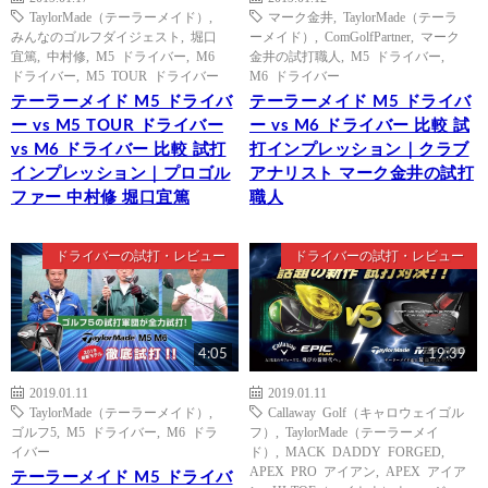
TaylorMade（テーラーメイド）
,
マーク金井
,
TaylorMade（テーラ
みんなのゴルフダイジェスト
,
堀口
ーメイド）
,
ComGolfPartner
,
マーク
宜篤
,
中村修
,
M5 ドライバー
,
M6
金井の試打職人
,
M5 ドライバー
,
ドライバー
,
M5 TOUR ドライバー
M6 ドライバー
テーラーメイド M5 ドライバ
テーラーメイド M5 ドライバ
ー vs M5 TOUR ドライバー
ー vs M6 ドライバー 比較 試
vs M6 ドライバー 比較 試打
打インプレッション｜クラブ
インプレッション｜プロゴル
アナリスト マーク金井の試打
ファー 中村修 堀口宜篤
職人
ドライバーの試打・レビュー
ドライバーの試打・レビュー
4:05
19:39
2019.01.11
2019.01.11
TaylorMade（テーラーメイド）
,
Callaway Golf（キャロウェイゴル
ゴルフ5
,
M5 ドライバー
,
M6 ドラ
フ）
,
TaylorMade（テーラーメイ
イバー
ド）
,
MACK DADDY FORGED
,
APEX PRO アイアン
,
APEX アイア
テーラーメイド M5 ドライバ