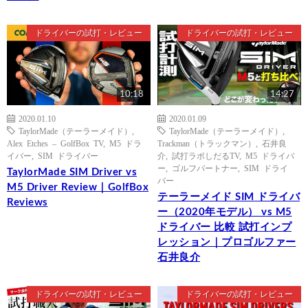
ドライバーの試打・レビュー
ドライバーの試打・レビュー
10:18
14:27
2020.01.10
2020.01.09
TaylorMade（テーラーメイド）
,
TaylorMade（テーラーメイド）
,
Alex Etches – GolfBox TV
,
M5 ドラ
Trackman（トラックマン）
,
石井良
イバー
,
SIM ドライバー
介
,
試打ラボしだるTV
,
M5 ドライバ
ー
,
ゴルフパートナー
,
SIM ドライ
TaylorMade SIM Driver vs
バー
M5 Driver Review｜GolfBox
テーラーメイド SIM ドライバ
Reviews
ー（2020年モデル） vs M5
ドライバー 比較 試打インプ
レッション｜プロゴルファー
石井良介
ドライバーの試打・レビュー
ドライバーの試打・レビュー