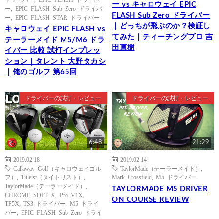
ー vs キャロウェイ EPIC
ー
,
EPIC FLASH Sub Zero ドライバ
FLASH Sub Zero ドライバー
ー
,
EPIC FLASH STAR ドライバー
｜どっちが飛ぶのか？検証し
キャロウェイ EPIC FLASH vs
てみた｜ティーチングプロ 吉
テーラーメイド M5/M6 ドラ
田直樹
イバー 比較 試打インプレッ
ション｜タレント 大野タカシ
｜俺のゴルフ 第65回
ドライバーの試打・レビュー
ドライバーの試打・レビュー
6:48
21:29
2019.02.18
2019.02.14
Callaway Golf（キャロウェイゴル
TaylorMade（テーラーメイド）
,
フ）
,
Titleist（タイトリスト）
,
Mark Crossfield
,
M5 ドライバー
TaylorMade（テーラーメイド）
,
TAYLORMADE M5 DRIVER
CHROME SOFT X
,
Pro V1X
,
ON COURSE REVIEW
TP5X
,
TS3 ドライバー
,
M5 ドライ
バー
,
EPIC FLASH Sub Zero ドライ