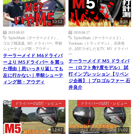
10:12
8:24
2019.08.03
2019.06.17
TaylorMade（テーラーメイド）
,
TaylorMade（テーラーメイド）
,
ゴルフ我流道
,
M5 ドライバー
,
早朝
Trackman（トラックマン）
,
石井良
シューティング部・アウディ
介
,
試打ラボしだるTV
,
M5 ドライバ
ー
テーラーメイド M6ドライバ
テーラーメイド M5 ドライバ
ーより M5ドライバー を買っ
ー（ロフト角9度モデル） 試
た理由｜思いっきり返しても
打インプレッション【リベン
左に行かない｜早朝シューテ
ジ企画】｜プロゴルファー 石
ィング部・アウディ
井良介
ドライバーの試打・レビュー
ドライバーの試打・レビュー
12:47
15:02