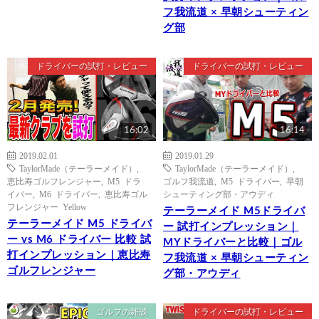
フ我流道 × 早朝シューティン
グ部
ドライバーの試打・レビュー
ドライバーの試打・レビュー
16:02
16:14
2019.02.01
2019.01.29
TaylorMade（テーラーメイド）
,
TaylorMade（テーラーメイド）
,
恵比寿ゴルフレンジャー
,
M5 ドラ
ゴルフ我流道
,
M5 ドライバー
,
早朝
イバー
,
M6 ドライバー
,
恵比寿ゴル
シューティング部・アウディ
フレンジャー Yellow
テーラーメイド M5ドライバ
テーラーメイド M5 ドライバ
ー 試打インプレッション｜
ー vs M6 ドライバー 比較 試
MYドライバーと比較｜ゴル
打インプレッション｜恵比寿
フ我流道 × 早朝シューティン
ゴルフレンジャー
グ部・アウディ
ゴルフの雑談
ドライバーの試打・レビュー