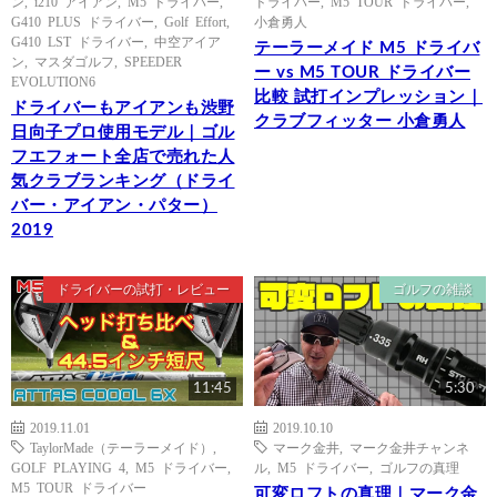
ン
,
i210 アイアン
,
M5 ドライバー
,
ドライバー
,
M5 TOUR ドライバー
,
G410 PLUS ドライバー
,
Golf Effort
,
小倉勇人
G410 LST ドライバー
,
中空アイア
テーラーメイド M5 ドライバ
ン
,
マスダゴルフ
,
SPEEDER
ー vs M5 TOUR ドライバー
EVOLUTION6
比較 試打インプレッション｜
ドライバーもアイアンも渋野
クラブフィッター 小倉勇人
日向子プロ使用モデル｜ゴル
フエフォート全店で売れた人
気クラブランキング（ドライ
バー・アイアン・パター）
2019
ドライバーの試打・レビュー
ゴルフの雑談
11:45
5:30
2019.11.01
2019.10.10
TaylorMade（テーラーメイド）
,
マーク金井
,
マーク金井チャンネ
GOLF PLAYING 4
,
M5 ドライバー
,
ル
,
M5 ドライバー
,
ゴルフの真理
M5 TOUR ドライバー
可変ロフトの真理｜マーク金