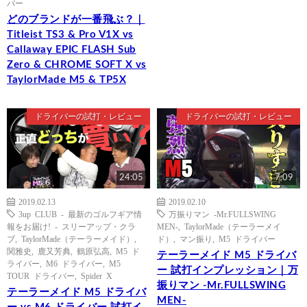
バー
どのブランドが一番飛ぶ？｜
Titleist TS3 & Pro V1X vs
Callaway EPIC FLASH Sub
Zero & CHROME SOFT X vs
TaylorMade M5 & TP5X
ドライバーの試打・レビュー
ドライバーの試打・レビュー
24:05
7:09
2019.02.13
2019.02.10
3up CLUB - 最新のゴルフギア情
万振りマン -Mr.FULLSWING
報をお届け! - スリーアップ・クラ
MEN-
,
TaylorMade（テーラーメイ
ブ
,
TaylorMade（テーラーメイド）
,
ド）
,
マン振り
,
M5 ドライバー
関雅史
,
鹿又芳典
,
鶴原弘高
,
M5 ド
テーラーメイド M5 ドライバ
ライバー
,
M6 ドライバー
,
M5
ー 試打インプレッション｜万
TOUR ドライバー
,
Spider X
振りマン -Mr.FULLSWING
テーラーメイド M5 ドライバ
MEN-