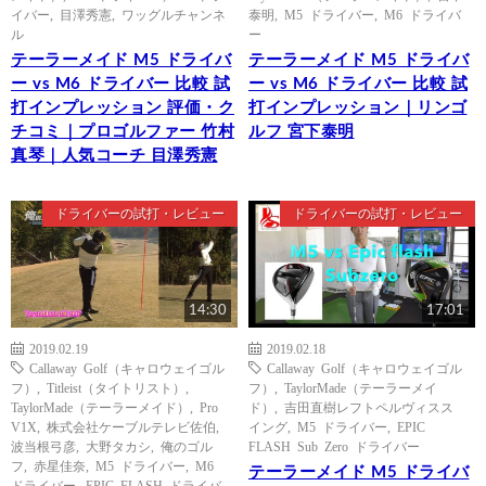
イバー
,
目澤秀憲
,
ワッグルチャンネ
泰明
,
M5 ドライバー
,
M6 ドライバ
ル
ー
テーラーメイド M5 ドライバ
テーラーメイド M5 ドライバ
ー vs M6 ドライバー 比較 試
ー vs M6 ドライバー 比較 試
打インプレッション 評価・ク
打インプレッション｜リンゴ
チコミ｜プロゴルファー 竹村
ルフ 宮下泰明
真琴｜人気コーチ 目澤秀憲
ドライバーの試打・レビュー
ドライバーの試打・レビュー
14:30
17:01
2019.02.19
2019.02.18
Callaway Golf（キャロウェイゴル
Callaway Golf（キャロウェイゴル
フ）
,
Titleist（タイトリスト）
,
フ）
,
TaylorMade（テーラーメイ
TaylorMade（テーラーメイド）
,
Pro
ド）
,
吉田直樹レフトペルヴィスス
V1X
,
株式会社ケーブルテレビ佐伯
,
イング
,
M5 ドライバー
,
EPIC
波当根弓彦
,
大野タカシ
,
俺のゴル
FLASH Sub Zero ドライバー
フ
,
赤星佳奈
,
M5 ドライバー
,
M6
テーラーメイド M5 ドライバ
ドライバー
,
EPIC FLASH ドライバ