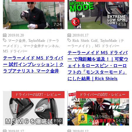
7:24
4:58
2019.01.20
2019.01.17
マーク金井
,
TaylorMade（テーラ
Rick Shiels Golf
,
TaylorMade（テ
ーメイド）
,
マーク金井チャンネル
,
ーラーメイド）
,
M5 ドライバー
M5 ドライバー
テーラーメイド M5 ドライバ
テーラーメイド M5 ドライバ
ー で飛距離を追及！｜可変ウ
ー 試打インプレッション｜ク
ェイトをロースピン・ローロ
ラブアナリスト マーク金井
フトの「モンスターモード」
にした結果｜Rick Shiels
ドライバーの試打・レビュー
ドライバーの試打・レビュー
9:50
14:35
2019.01.17
2019.01.12