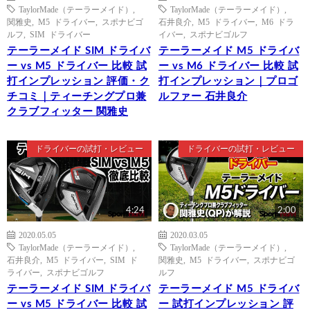
TaylorMade（テーラーメイド）
,
TaylorMade（テーラーメイド）
,
関雅史
,
M5 ドライバー
,
スポナビゴ
石井良介
,
M5 ドライバー
,
M6 ドラ
ルフ
,
SIM ドライバー
イバー
,
スポナビゴルフ
テーラーメイド SIM ドライバ
テーラーメイド M5 ドライバ
ー vs M5 ドライバー 比較 試
ー vs M6 ドライバー 比較 試
打インプレッション 評価・ク
打インプレッション｜プロゴ
チコミ｜ティーチングプロ兼
ルファー 石井良介
クラブフィッター 関雅史
ドライバーの試打・レビュー
ドライバーの試打・レビュー
4:24
2:00
2020.05.05
2020.03.05
TaylorMade（テーラーメイド）
,
TaylorMade（テーラーメイド）
,
石井良介
,
M5 ドライバー
,
SIM ド
関雅史
,
M5 ドライバー
,
スポナビゴ
ライバー
,
スポナビゴルフ
ルフ
テーラーメイド SIM ドライバ
テーラーメイド M5 ドライバ
ー vs M5 ドライバー 比較 試
ー 試打インプレッション 評