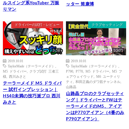
ルスイング系YouTuber 万振
ッター 筒康博
りマン
ドライバーの試打・レビュー
クラブセッティング
3:38
10:01
2019.10.01
2019.10.01
TaylorMade（テーラーメイド）
,
TaylorMade（テーラーメイド）
,
M5 ドライバー
,
クラブ試打 三者三
P790
,
P770
,
M5 ドライバー
,
M5 フ
様
,
西川みさと
ェアウェイウッド
,
M6 ユーティリ
ティ
,
和田正義のダワ筋チャンネル
,
テーラーメイド M5 ドライバ
山路晶
ー 試打インプレッション｜
山路晶プロのクラブセッティ
HS40未満の技巧派プロ 西川
ング｜ドライバーとFWはテ
みさと
ーラーメイドのM5、アイア
ンはP770アイアン（4番のみ
P790アイアン）