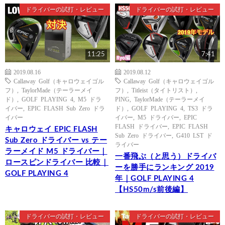
ドライバーの試打・レビュー
ドライバーの試打・レビュー
11:25
7:41
2019.08.16
2019.08.12
Callaway Golf（キャロウェイゴル
Callaway Golf（キャロウェイゴル
フ）
,
TaylorMade（テーラーメイ
フ）
,
Titleist（タイトリスト）
,
ド）
,
GOLF PLAYING 4
,
M5 ドラ
PING
,
TaylorMade（テーラーメイ
イバー
,
EPIC FLASH Sub Zero ドラ
ド）
,
GOLF PLAYING 4
,
TS3 ドラ
イバー
イバー
,
M5 ドライバー
,
EPIC
FLASH ドライバー
,
EPIC FLASH
キャロウェイ EPIC FLASH
Sub Zero ドライバー
,
G410 LST ド
Sub Zero ドライバー vs テー
ライバー
ラーメイド M5 ドライバー｜
一番飛ぶ（と思う）ドライバ
ロースピンドライバー 比較｜
ーを勝手にランキング 2019
GOLF PLAYING 4
年｜GOLF PLAYING 4
【HS50m/s前後編】
ドライバーの試打・レビュー
ドライバーの試打・レビュー