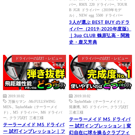
バー
,
RMX 220 ドライバー
,
TOUR
B JGR ドライバー（2019年モデ
ル）
,
NEW egg 5500 ドライバー
3人が選ぶ BEST BUY のドラ
イバー（2019-2020年度版）
｜3up CLUB 鶴原弘高・関雅
史・鹿又芳典
ドライバーの試打・レビュー
ドライバーの試打・レビュー
3:53
4:03
2019.10.02
2019.10.02
万振りマン -Mr.FULLSWING
TaylorMade（テーラーメイド）
,
MEN-
,
TaylorMade（テーラーメイ
筒康博
,
M5 ドライバー
,
クラブ試打
ド）
,
M5 ドライバー
,
M6 ドライバ
三者三様
ー
,
クラブ試打 三者三様
テーラーメイド M5 ドライバ
テーラーメイド M5 ドライバ
ー 試打インプレッション｜変
ー 試打インプレッション｜フ
幻自在に球を操るクラブフィ