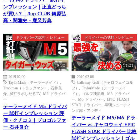
ー vs M6 ドライバー 試打イ
ンプレッション｜正直どっち
が買い？｜3up CLUB 鶴原弘
高・関雅史・鹿又芳典
ドライバーの試打・レビュー
ドライバーの試打・レビュー
9:30
11:01
2019.02.09
2019.02.06
TaylorMade（テーラーメイド）
,
Callaway Golf（キャロウェイゴル
Trackman（トラックマン）
,
石井良
フ）
,
TaylorMade（テーラーメイ
介
,
試打ラボしだるTV
,
M5 ドライバ
ド）
,
ゴルフ我流道
,
M5 ドライバ
ー
ー
,
M6 ドライバー
,
EPIC FLASH
STAR ドライバー
,
早朝シューティ
テーラーメイド M5 ドライバ
ング部・アウディ
ー 試打インプレッション 評
テーラーメイド M5/M6 ドラ
価・クチコミ｜プロゴルファ
イバー vs キャロウェイ EPIC
ー 石井良介
FLASH STAR ドライバー 比較
試打インプレッション｜ゴル