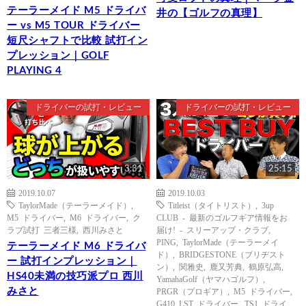
テーラーメイド M5 ドライバ
井の【ゴルフの真理】
ー vs M5 TOUR ドライバー
短尺シャフトで比較 試打イン
プレッション｜GOLF
PLAYING 4
ドライバーの試打・レビュー
ドライバーの試打・レビュー
3:31
25:15
2019.10.07
2019.10.03
TaylorMade（テーラーメイド）
,
Titleist（タイトリスト）
,
3up
M5 ドライバー
,
M6 ドライバー
,
ク
CLUB - 最新のゴルフギア情報をお
ラブ試打 三者三様
,
西川みさと
届け! - スリーアップ・クラブ
,
PING
,
TaylorMade（テーラーメイ
テーラーメイド M6 ドライバ
ド）
,
BRIDGESTONE（ブリヂスト
ー 試打インプレッション｜
ン）
,
関雅史
,
鹿又芳典
,
鶴原弘高
,
HS40未満の技巧派プロ 西川
YamahaGolf（ヤマハゴルフ）
,
みさと
PRGR（プロギア）
,
M5 ドライバー
,
G410 LST ドライバー
,
TS1 ドライ