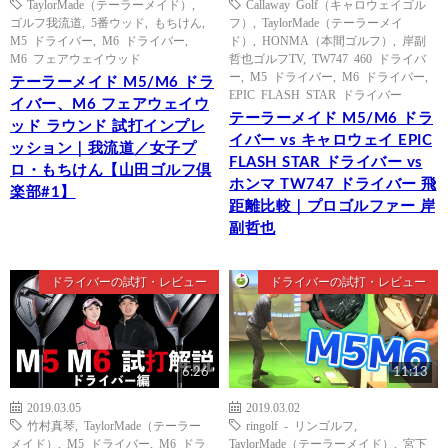
TaylorMade（テーラーメイド）
,
Callaway Golf（キャロウェイゴル
ゴルフ我流道
,
5番ウッド
,
もちけん
,
フ）
,
TaylorMade（テーラーメイ
M5 ドライバー
,
M6 ドライバー
,
ド）
,
HONMA（本間ゴルフ）
,
岸副
M6 フェアウェイウッド
哲也ゴルフTV
,
TW747 460 ドライバ
ー
,
M5 ドライバー
,
M6 ドライバー
,
テーラーメイド M5/M6 ドラ
EPIC FLASH STAR ドライバー
イバー、M6 フェアウェイウ
テーラーメイド M5/M6 ドラ
ッド ラウンド 試打インプレ
イバー vs キャロウェイ EPIC
ッション｜我流道／女子プ
FLASH STAR ドライバー vs
ロ・もちけん【山田ゴルフ倶
ホンマ TW747 ドライバー 飛
楽部#1】
距離比較｜プロゴルファー 岸
副哲也
ドライバーの試打・レビュー
ドライバーの試打・レビュー
6:26
11:13
2019.03.05
2019.03.02
竹村真琴
,
TaylorMade（テーラー
ringolf - リンゴルフ
,
メイド）
,
M5 ドライバー
,
M6 ドラ
TaylorMade（テーラーメイド）
,
宮下