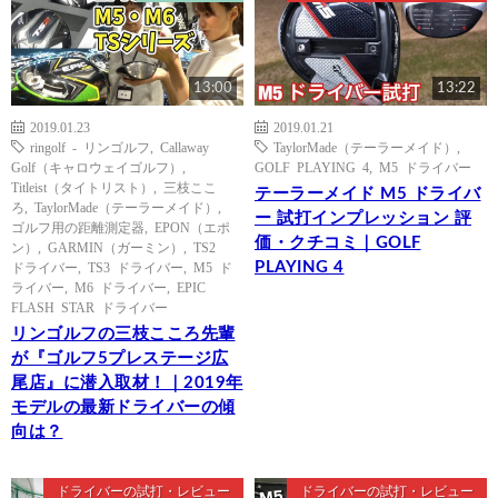
13:00
13:22
2019.01.23
2019.01.21
ringolf - リンゴルフ
,
Callaway
TaylorMade（テーラーメイド）
,
Golf（キャロウェイゴルフ）
,
GOLF PLAYING 4
,
M5 ドライバー
Titleist（タイトリスト）
,
三枝ここ
テーラーメイド M5 ドライバ
ろ
,
TaylorMade（テーラーメイド）
,
ー 試打インプレッション 評
ゴルフ用の距離測定器
,
EPON（エポ
価・クチコミ｜GOLF
ン）
,
GARMIN（ガーミン）
,
TS2
PLAYING 4
ドライバー
,
TS3 ドライバー
,
M5 ド
ライバー
,
M6 ドライバー
,
EPIC
FLASH STAR ドライバー
リンゴルフの三枝こころ先輩
が『ゴルフ5プレステージ広
尾店』に潜入取材！｜2019年
モデルの最新ドライバーの傾
向は？
ドライバーの試打・レビュー
ドライバーの試打・レビュー