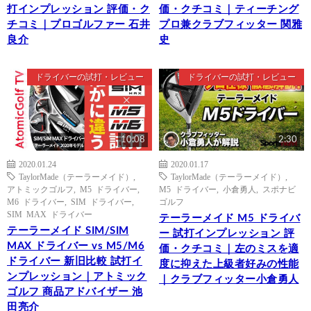
打インプレッション 評価・ク
価・クチコミ｜ティーチング
チコミ｜プロゴルファー 石井
プロ兼クラブフィッター 関雅
良介
史
ドライバーの試打・レビュー
ドライバーの試打・レビュー
10:08
2:30
2020.01.24
2020.01.17
TaylorMade（テーラーメイド）
,
TaylorMade（テーラーメイド）
,
アトミックゴルフ
,
M5 ドライバー
,
M5 ドライバー
,
小倉勇人
,
スポナビ
M6 ドライバー
,
SIM ドライバー
,
ゴルフ
SIM MAX ドライバー
テーラーメイド M5 ドライバ
テーラーメイド SIM/SIM
ー 試打インプレッション 評
MAX ドライバー vs M5/M6
価・クチコミ｜左のミスを適
ドライバー 新旧比較 試打イ
度に抑えた上級者好みの性能
ンプレッション｜アトミック
｜クラブフィッター小倉勇人
ゴルフ 商品アドバイザー 池
田亮介