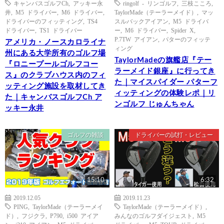
キャンバスゴルフCh
,
アッキー永
ringolf - リンゴルフ
,
三枝こころ
,
井
,
M5 ドライバー
,
M6 ドライバー
,
TaylorMade（テーラーメイド）
,
マッ
ドライバーのフィッティング
,
TS4
スルバックアイアン
,
M5 ドライバ
ドライバー
,
TS1 ドライバー
ー
,
M6 ドライバー
,
Spider X
,
P.7TW アイアン
,
パターのフィッテ
アメリカ・ノースカロライナ
ィング
州にある大学所有のゴルフ場
TaylorMadeの旗艦店『テー
『ロニープールゴルフコー
ラーメイド銀座』に行ってき
ス』のクラブハウス内のフィ
た｜マイスパイダー パターフ
ッティング施設を取材してき
ィッティングの体験レポ｜リ
た｜キャンバスゴルフCh ア
ンゴルフ じゅんちゃん
ッキー永井
ゴルフの雑談
ドライバーの試打・レビュー
15:10
6:32
2019.12.05
2019.11.23
PING
,
TaylorMade（テーラーメイ
TaylorMade（テーラーメイド）
,
ド）
,
フジクラ
,
P790
,
i500 アイア
みんなのゴルフダイジェスト
,
M5