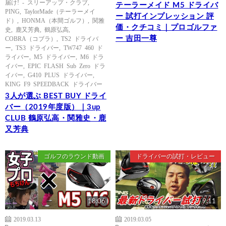
届け! - スリーアップ・クラブ
,
テーラーメイド M5 ドライバ
PING
,
TaylorMade（テーラーメイ
ー 試打インプレッション 評
ド）
,
HONMA（本間ゴルフ）
,
関雅
価・クチコミ｜プロゴルファ
史
,
鹿又芳典
,
鶴原弘高
,
ー 吉田一尊
COBRA（コブラ）
,
TS2 ドライバ
ー
,
TS3 ドライバー
,
TW747 460 ド
ライバー
,
M5 ドライバー
,
M6 ドラ
イバー
,
EPIC FLASH Sub Zero ドラ
イバー
,
G410 PLUS ドライバー
,
KING F9 SPEEDBACK ドライバー
3人が選ぶ BEST BUY ドライ
バー（2019年度版）｜3up
CLUB 鶴原弘高・関雅史・鹿
又芳典
ゴルフのラウンド動画
ドライバーの試打・レビュー
18:06
9:11
2019.03.13
2019.03.05