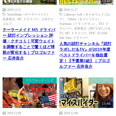
2:50
13:20
2019.12.31
2019.12.27
TaylorMade（テーラーメイド）
,
Callaway Golf（キャロウェイゴル
石井良介
,
M5 ドライバー
,
スポナビ
フ）
,
Titleist（タイトリスト）
,
ゴルフ
Trackman（トラックマン）
,
TS3 ド
ライバー
,
石井良介
,
試打ラボしだる
テーラーメイド M5 ドライバ
TV
,
M5 ドライバー
,
EPIC FLASH
ー 試打インプレッション 評
Sub Zero ドライバー
価・クチコミ｜可変ウェイト
人気の試打チャンネル『試打
を調整することで驚くほど球
ラボしだるTV』が2019年度
筋が変化する｜プロゴルファ
ベストドライバーを独自選
ー 石井良介
定！【予選第3組】｜プロゴ
ルファー 石井良介
クラブセッティング
ゴルフの雑談
16:09
15:46
2019.12.09
2019.12.08