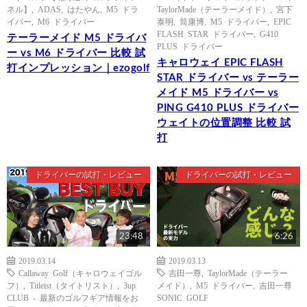
ネル】
,
ADAS
,
はたやん
,
M5 ドラ
TaylorMade（テーラーメイド）
,
宮下
イバー
,
M6 ドライバー
泰明
,
筒康博
,
M5 ドライバー
,
EPIC
FLASH STAR ドライバー
,
G410
テーラーメイド M5 ドライバ
PLUS ドライバー
ー vs M6 ドライバー 比較 試
キャロウェイ EPIC FLASH
打インプレッション｜ezogolf
STAR ドライバー vs テーラー
メイド M5 ドライバー vs
PING G410 PLUS ドライバー
ウェイトの位置調整 比較 試
打
ドライバーの試打・レビュー
ドライバーの試打・レビュー
23:48
6:26
2019.03.14
2019.03.13
Callaway Golf（キャロウェイゴル
吉田一尊
,
TaylorMade（テーラー
フ）
,
Titleist（タイトリスト）
,
3up
メイド）
,
M5 ドライバー
,
吉田一尊
CLUB - 最新のゴルフギア情報をお
SONIC GOLF