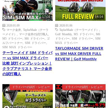
17:08
14:14
2020.01.09
2020.01.06
マーク金井
,
TaylorMade（テーラ
TaylorMade（テーラーメイド）
,
ーメイド）
,
マーク金井の試打職人
,
Golf Monthly
,
M5 ドライバー
,
M6
M5 ドライバー
,
M6 ドライバー
,
ゴ
ドライバー
,
SIM ドライバー
,
SIM
ルフパートナー
,
SIM ドライバー
,
MAX ドライバー
SIM MAX ドライバー
TAYLORMADE SIM DRIVER
テーラーメイド SIM ドライバ
vs SIM MAX DRIVER FULL
ー vs SIM MAX ドライバー
REVIEW｜Golf Monthly
比較 試打インプレッション｜
クラブアナリスト マーク金井
の試打職人
ドライバーの試打・レビュー
ドライバーの試打・レビュー