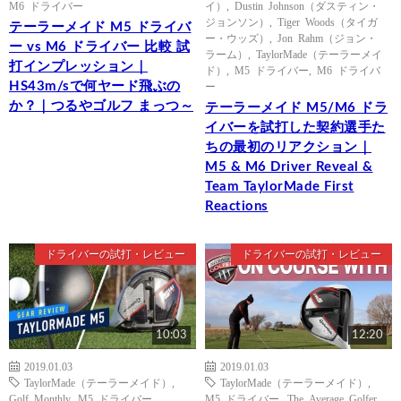
M6 ドライバー
イ）
,
Dustin Johnson（ダスティン・
ジョンソン）
,
Tiger Woods（タイガ
テーラーメイド M5 ドライバ
ー・ウッズ）
,
Jon Rahm（ジョン・
ー vs M6 ドライバー 比較 試
ラーム）
,
TaylorMade（テーラーメイ
打インプレッション｜
ド）
,
M5 ドライバー
,
M6 ドライバ
HS43m/sで何ヤード飛ぶの
ー
か？｜つるやゴルフ まっつ～
テーラーメイド M5/M6 ドラ
イバーを試打した契約選手た
ちの最初のリアクション｜
M5 & M6 Driver Reveal &
Team TaylorMade First
Reactions
ドライバーの試打・レビュー
ドライバーの試打・レビュー
10:03
12:20
2019.01.03
2019.01.03
TaylorMade（テーラーメイド）
,
TaylorMade（テーラーメイド）
,
Golf Monthly
,
M5 ドライバー
M5 ドライバー
,
The Average Golfer