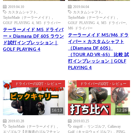
2019.04.10
2019.04.04
カスタムシャフト
,
カスタムシャフト
,
TaylorMade（テーラーメイド）
,
TaylorMade（テーラーメイド）
,
GOLF PLAYING 4
,
M5 ドライバー
GOLF PLAYING 4
,
M5 ドライバー
,
M6 ドライバー
テーラーメイド M5 ドライバ
テーラーメイド M5/M6 ドラ
ー × Diamana DF 60S ラウン
イバー × カスタムシャフト
ド試打インプレッション｜
（Diamana DF 60S）
GOLF PLAYING 4
（TOUR AD VR-6S） 比較 試
打インプレッション｜GOLF
PLAYING 4
ドライバーの試打・レビュー
ドライバーの試打・レビュー
16:13
12:26
2019.03.28
2019.03.25
TaylorMade（テーラーメイド）
,
ringolf - リンゴルフ
,
Callaway
エゾゴルフ【北海道のゴルフチャン
Golf（キャロウェイゴルフ）
,
PING
,