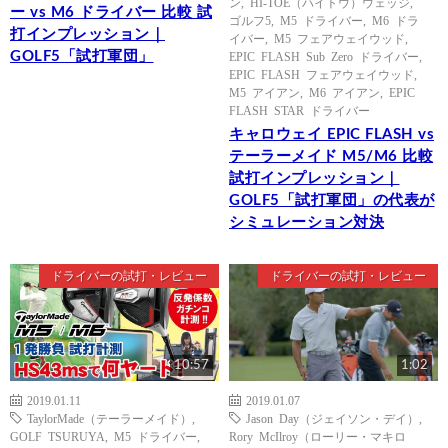
ン
,
HI-TOE（ハイトウ）ウェッジ
,
ー vs M6 ドライバー 比較 試
ゴルフ5
,
M5 ドライバー
,
M6 ドラ
打インプレッション｜
イバー
,
M5 フェアウェイウッド
,
GOLF5「試打軍団」
EPIC FLASH Sub Zero ドライバー
,
EPIC FLASH フェアウェイウッド
,
M5 アイアン
,
M6 アイアン
,
EPIC
FLASH STAR ドライバー
キャロウェイ EPIC FLASH vs
テーラーメイド M5/M6 比較
試打インプレッション｜
GOLF5「試打軍団」の代表が
シミュレーション対決
ドライバーの試打・レビュー
ドライバーの試打・レビュー
10:57
1:02
2019.01.11
2019.01.07
TaylorMade（テーラーメイド）
,
Jason Day（ジェイソン・デイ）
,
GOLF TSURUYA
,
M5 ドライバー
,
Rory McIlroy（ローリー・マキロ