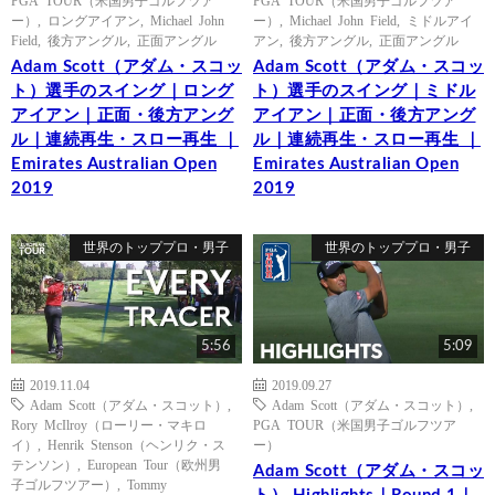
ー）
,
ロングアイアン
,
Michael John
ー）
,
Michael John Field
,
ミドルアイ
Field
,
後方アングル
,
正面アングル
アン
,
後方アングル
,
正面アングル
Adam Scott（アダム・スコッ
Adam Scott（アダム・スコッ
ト）選手のスイング｜ロング
ト）選手のスイング｜ミドル
アイアン｜正面・後方アング
アイアン｜正面・後方アング
ル｜連続再生・スロー再生 ｜
ル｜連続再生・スロー再生 ｜
Emirates Australian Open
Emirates Australian Open
2019
2019
世界のトッププロ・男子
世界のトッププロ・男子
5:56
5:09
2019.11.04
2019.09.27
Adam Scott（アダム・スコット）
,
Adam Scott（アダム・スコット）
,
Rory McIlroy（ローリー・マキロ
PGA TOUR（米国男子ゴルフツア
イ）
,
Henrik Stenson（ヘンリク・ス
ー）
テンソン）
,
European Tour（欧州男
Adam Scott（アダム・スコッ
子ゴルフツアー）
,
Tommy