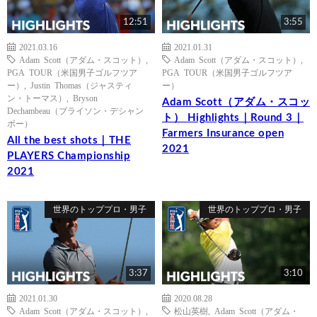
12:51
3:55
2021.03.16
2021.01.31
Adam Scott（アダム・スコット）
,
Adam Scott（アダム・スコット）
,
PGA TOUR（米国男子ゴルフツア
PGA TOUR（米国男子ゴルフツア
ー）
,
Justin Thomas（ジャスティ
ー）
ン・トーマス）
,
Bryson
Adam Scott（アダム・スコッ
Dechambeau（ブライソン・デシャン
ト） Highlights｜Round 3｜
ボー）
Farmers Insurance open
All the best shots｜THE
2021
PLAYERS Championship
2021
世界のトッププロ・男子
世界のトッププロ・男子
3:37
3:10
2021.01.30
2020.08.28
Adam Scott（アダム・スコット）
,
松山英樹
,
Adam Scott（アダム・