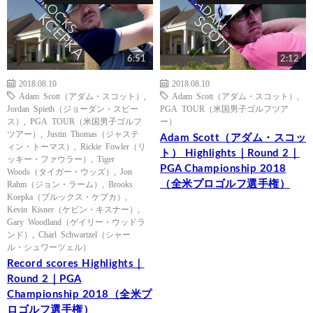
6:51
2:12
2018.08.10
2018.08.10
Adam Scott（アダム・スコット）
,
Adam Scott（アダム・スコット）
,
Jordan Spieth（ジョーダン・スピー
PGA TOUR（米国男子ゴルフツア
ス）
,
PGA TOUR（米国男子ゴルフ
ー）
ツアー）
,
Justin Thomas（ジャステ
Adam Scott（アダム・スコッ
ィン・トーマス）
,
Rickie Fowler（リ
ト） Highlights｜Round 2｜
ッキー・ファウラー）
,
Tiger
PGA Championship 2018
Woods（タイガー・ウッズ）
,
Jon
（全米プロゴルフ選手権）
Rahm（ジョン・ラーム）
,
Brooks
Koepka（ブルックス・ケプカ）
,
Kevin Kisner（ケビン・キスナー）
,
Gary Woodland（ゲイリー・ウッドラ
ンド）
,
Charl Schwartzel（シャー
ル・シュワーツェル）
Record scores Highlights｜
Round 2｜PGA
Championship 2018（全米プ
ロゴルフ選手権）