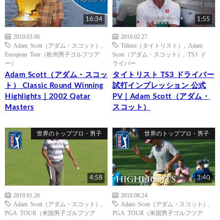
16:34
1:55
2019.03.06
2019.02.27
Adam Scott（アダム・スコット）
,
Titleist（タイトリスト）
,
Adam
European Tour（欧州男子ゴルフツア
Scott（アダム・スコット）
,
TS3 ド
ー）
ライバー
Adam Scott（アダム・スコッ
タイトリスト TS3 ドライバー
ト） Classic Round Winning
試打インプレッション 公式
Highlights｜2002 Qatar
PV｜Adam Scott（アダム・
Masters
スコット）
世界のトッププロ・男子
世界のトッププロ・男子
4:58
3:40
2019.01.26
2018.08.24
Adam Scott（アダム・スコット）
,
Adam Scott（アダム・スコット）
,
PGA TOUR（米国男子ゴルフツア
PGA TOUR（米国男子ゴルフツア