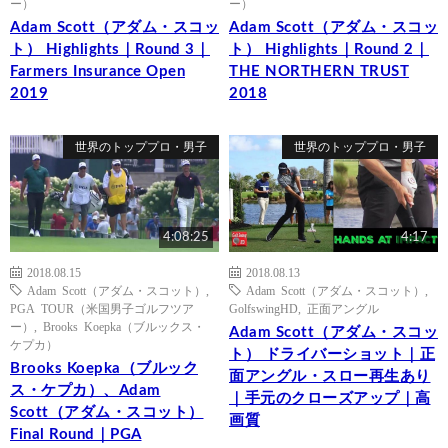
ー）
ー）
Adam Scott（アダム・スコッ
Adam Scott（アダム・スコッ
ト） Highlights｜Round 3｜
ト） Highlights｜Round 2｜
Farmers Insurance Open
THE NORTHERN TRUST
2019
2018
世界のトッププロ・男子
世界のトッププロ・男子
4:08:25
4:17
2018.08.15
2018.08.13
Adam Scott（アダム・スコット）
,
Adam Scott（アダム・スコット）
,
PGA TOUR（米国男子ゴルフツア
GolfswingHD
,
正面アングル
ー）
,
Brooks Koepka（ブルックス・
Adam Scott（アダム・スコッ
ケプカ）
ト） ドライバーショット｜正
Brooks Koepka（ブルック
面アングル・スロー再生あり
ス・ケプカ）、Adam
｜手元のクローズアップ｜高
Scott（アダム・スコット）
画質
Final Round｜PGA