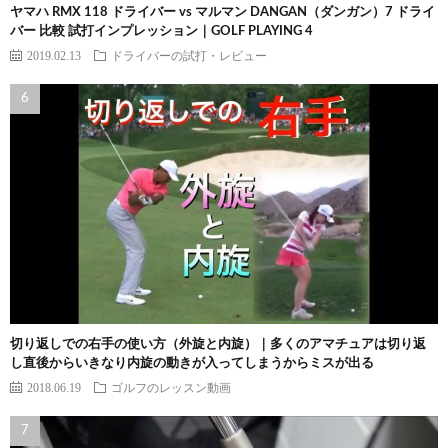
ヤマハ RMX 118 ドライバー vs マルマン DANGAN（ダンガン）7 ドライ
バー 比較 試打インプレッション｜GOLF PLAYING 4
2019.02.13
ドライバーの試打・レビュー
切り返しでの右手の使い方（外旋と内旋）｜多くのアマチュアは切り返
し直後からいきなり内旋の動きが入ってしまうからミスが出る
2018.06.19
ゴルフのレッスン動画