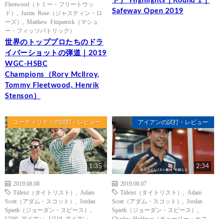
ト） Highlights｜Round 1｜
Fleetwood（トミー・フリートウッ
Safeway Open 2019
ド）
,
Justin Rose（ジャスティン・ロ
ーズ）
,
Matthew Fitzpatrick（マシュ
ー・フィッツパトリック）
世界のトッププロたちのドラ
イバーショットの弾道｜2019
WGC-HSBC
Champions（Rory McIlroy,
Tommy Fleetwood, Henrik
Stenson）
ユーティリティの試打・レビュー
アイアンの試打・レビュー
1:35
2:34
2019.08.08
2019.08.07
Titleist（タイトリスト）
,
Adam
Titleist（タイトリスト）
,
Adam
Scott（アダム・スコット）
,
Jordan
Scott（アダム・スコット）
,
Jordan
Spieth（ジョーダン・スピース）
,
Spieth（ジョーダン・スピース）
,
U500 アイアン
,
U510 アイアン
Charley Hoffman（チャーリー・ホフ