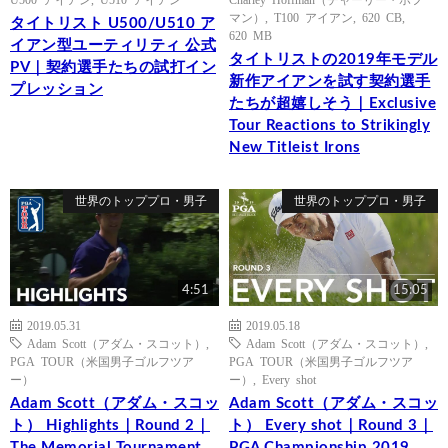
マン）
,
T100 アイアン
,
620 CB
,
タイトリスト U500/U510 ア
620 MB
イアン型ユーティリティ 公式
タイトリストの2019年モデル
PV｜契約選手たちの試打イン
新作アイアンを試す契約選手
プレッション
たちが超嬉しそう｜Exclusive
Tour Reactions to Strikingly
New Titleist Irons
世界のトッププロ・男子
世界のトッププロ・男子
4:51
15:05
2019.05.31
2019.05.18
Adam Scott（アダム・スコット）
,
Adam Scott（アダム・スコット）
,
PGA TOUR（米国男子ゴルフツア
PGA TOUR（米国男子ゴルフツア
ー）
ー）
,
Every shot
Adam Scott（アダム・スコッ
Adam Scott（アダム・スコッ
ト） Highlights｜Round 2｜
ト） Every shot｜Round 3｜
The Memorial Tournament
PGA Championship 2019