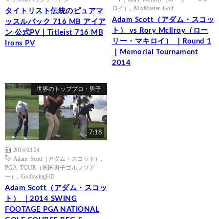
ロイ）
,
MixMaster Golf
タイトリスト伝統のピュアマ
Adam Scott（アダム・スコッ
ッスルバック 716 MB アイア
ト） vs Rory McIlroy（ロー
ン 公式PV｜Titleist 716 MB
リー・マキロイ） ｜Round 1
Irons PV
｜Memorial Tournament
2014
世界のトッププロ・男子
7:18
2014.03.24
Adam Scott（アダム・スコット）
,
PGA TOUR（米国男子ゴルフツア
ー）
,
GolfswingHD
Adam Scott（アダム・スコッ
ト） ｜2014 SWING
FOOTAGE PGA NATIONAL