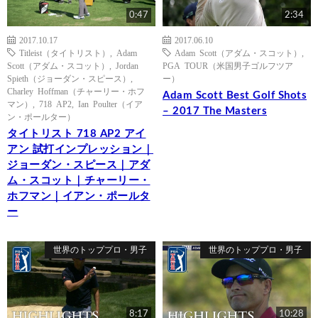
0:47
2:34
2017.10.17
2017.06.10
Titleist（タイトリスト）
,
Adam
Adam Scott（アダム・スコット）
,
Scott（アダム・スコット）
,
Jordan
PGA TOUR（米国男子ゴルフツア
Spieth（ジョーダン・スピース）
,
ー）
Charley Hoffman（チャーリー・ホフ
Adam Scott Best Golf Shots
マン）
,
718 AP2
,
Ian Poulter（イア
– 2017 The Masters
ン・ポールター）
タイトリスト 718 AP2 アイ
アン 試打インプレッション｜
ジョーダン・スピース｜アダ
ム・スコット｜チャーリー・
ホフマン｜イアン・ポールタ
ー
世界のトッププロ・男子
世界のトッププロ・男子
8:17
10:28