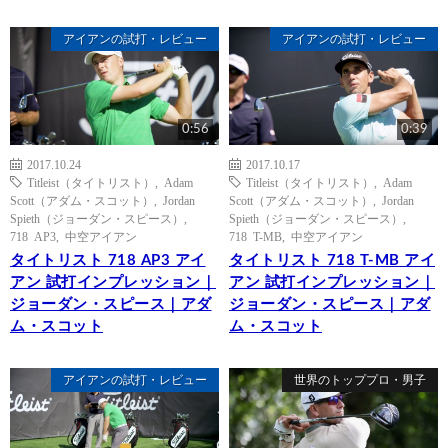
アイアンの試打・レビュー
アイアンの試打・レビュー
0:56
0:39
2017.10.24
2017.10.17
Titleist（タイトリスト）
,
Adam
Titleist（タイトリスト）
,
Adam
Scott（アダム・スコット）
,
Jordan
Scott（アダム・スコット）
,
Jordan
Spieth（ジョーダン・スピース）
,
Spieth（ジョーダン・スピース）
,
718 AP3
,
中空アイアン
718 T-MB
,
中空アイアン
タイトリスト 718 AP3 アイ
タイトリスト 718 T-MB アイ
アン 試打インプレッション｜
アン 試打インプレッション｜
ジョーダン・スピース｜アダ
ジョーダン・スピース｜アダ
ム・スコット
ム・スコット
アイアンの試打・レビュー
世界のトッププロ・男子