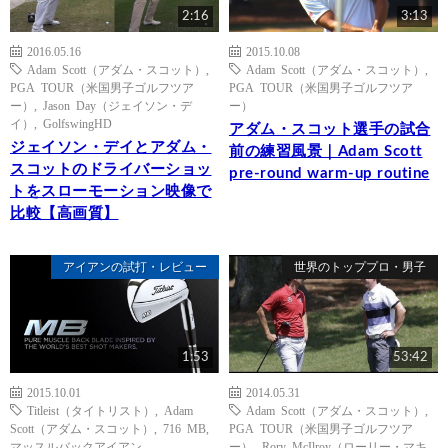
2:16
3:13
2016.05.16
2015.10.08
Adam Scott（アダム・スコット）
,
Adam Scott（アダム・スコット）
,
PGA TOUR（米国男子ゴルフツア
PGA TOUR（米国男子ゴルフツア
ー）
,
Jason Day（ジェイソン・デ
ー）
イ）
,
GolfswingHD
アダム・スコット選手の試合
ジェイソン・デイとアダム・
前の練習風景｜Adam Scott
スコットのドライバーショッ
pre-round warm-up routine
トをスローモーション映像で
比較【高画質】
アイアンの試打・レビュー
世界のトッププロ・男子
1:53
53:42
2015.10.01
2014.05.31
Titleist（タイトリスト）
,
Adam
Adam Scott（アダム・スコット）
,
Scott（アダム・スコット）
,
716 MB
,
PGA TOUR（米国男子ゴルフツア
マッスルバックアイアン
ー）
,
Rory McIlroy（ローリー・マキ