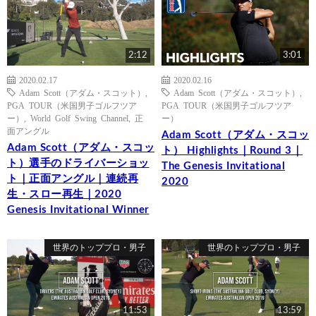
2:12
3:01
2020.02.17
2020.02.16
Adam Scott（アダム・スコット）
,
Adam Scott（アダム・スコット）
,
PGA TOUR（米国男子ゴルフツア
PGA TOUR（米国男子ゴルフツア
ー）
,
World Golf Swing Channel
,
正
ー）
面アングル
Adam Scott（アダム・スコッ
Adam Scott（アダム・スコッ
ト） Highlights｜Round 3｜
ト）選手のドライバーショッ
The Genesis Invitational
ト｜正面アングル｜連続再
2020
生・スロー再生｜2020
Genesis Invitational Winner
世界のトッププロ・男子
世界のトッププロ・男子
11:53
13:59