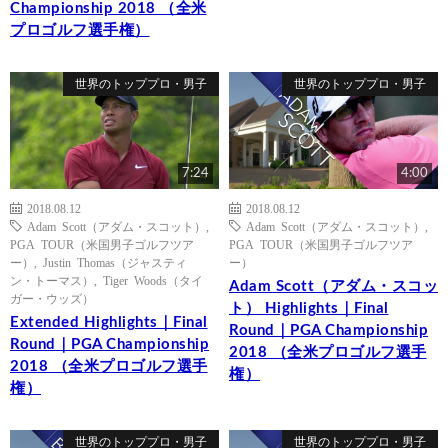
Championship 2018 （全米
プロゴルフ選手権）
世界のトッププロ・男子
世界のトッププロ・男子
7:24
4:00
2018.08.12
2018.08.12
Adam Scott（アダム・スコット）
,
Adam Scott（アダム・スコット）
,
PGA TOUR（米国男子ゴルフツア
PGA TOUR（米国男子ゴルフツア
ー）
,
Justin Thomas（ジャスティ
ー）
ン・トーマス）
,
Tiger Woods（タイ
Adam Scott（アダム・スコッ
ガー・ウッズ）
ト） Highlights｜Final
Extended Highlights｜Final
Round｜PGA Championship
Round｜PGA Championship
2018 （全米プロゴルフ選手
2018 （全米プロゴルフ選手
権）
権）
世界のトッププロ・男子
世界のトッププロ・男子