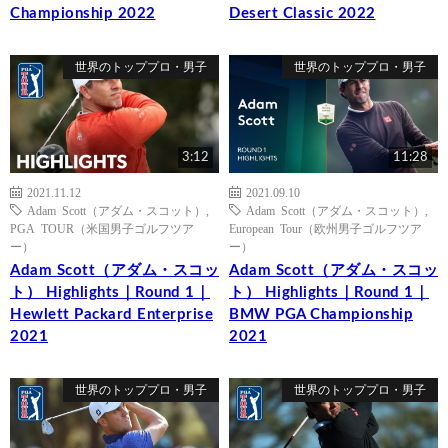
Championship 2022
Desert Classic 2022
世界のトッププロ・男子
世界のトッププロ・男子
3:12
11:28
2021.11.12
2021.09.10
Adam Scott（アダム・スコット）
,
Adam Scott（アダム・スコット）
,
PGA TOUR（米国男子ゴルフツア
European Tour（欧州男子ゴルフツア
ー）
ー）
Adam Scott（アダム・スコッ
Adam Scott（アダム・スコッ
ト） Highlights｜Round 1｜
ト） Highlights｜Round 1｜
Hewlett Packard Enterprise
BMW PGA Championship
2021
2021
世界のトッププロ・男子
世界のトッププロ・男子