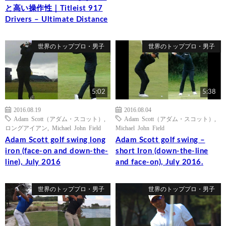
と高い操作性｜Titleist 917
Drivers – Ultimate Distance
世界のトッププロ・男子
世界のトッププロ・男子
5:02
5:38
2016.08.19
2016.08.04
Adam Scott（アダム・スコット）
,
Adam Scott（アダム・スコット）
,
ロングアイアン
,
Michael John Field
Michael John Field
Adam Scott golf swing long
Adam Scott golf swing –
iron (face-on and down-the-
short Iron (down-the-line
line), July 2016
and face-on), July 2016.
世界のトッププロ・男子
世界のトッププロ・男子