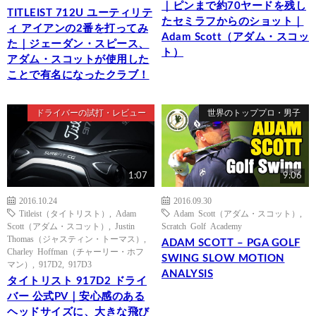
｜ピンまで約70ヤードを残し
TITLEIST 712U ユーティリテ
たセミラフからのショット｜
ィ アイアンの2番を打ってみ
Adam Scott（アダム・スコッ
た｜ジェーダン・スピース、
ト）
アダム・スコットが使用した
ことで有名になったクラブ！
ドライバーの試打・レビュー
世界のトッププロ・男子
1:07
9:06
2016.10.24
2016.09.30
Titleist（タイトリスト）
,
Adam
Adam Scott（アダム・スコット）
,
Scott（アダム・スコット）
,
Justin
Scratch Golf Academy
Thomas（ジャスティン・トーマス）
,
ADAM SCOTT – PGA GOLF
Charley Hoffman（チャーリー・ホフ
SWING SLOW MOTION
マン）
,
917D2
,
917D3
ANALYSIS
タイトリスト 917D2 ドライ
バー 公式PV｜安心感のある
ヘッドサイズに、大きな飛び