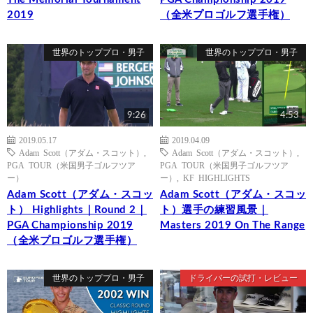
2019
（全米プロゴルフ選手権）
世界のトッププロ・男子
世界のトッププロ・男子
9:26
4:53
2019.05.17
2019.04.09
Adam Scott（アダム・スコット）
,
Adam Scott（アダム・スコット）
,
PGA TOUR（米国男子ゴルフツア
PGA TOUR（米国男子ゴルフツア
ー）
ー）
,
KF HIGHLIGHTS
Adam Scott（アダム・スコッ
Adam Scott（アダム・スコッ
ト） Highlights｜Round 2｜
ト）選手の練習風景｜
PGA Championship 2019
Masters 2019 On The Range
（全米プロゴルフ選手権）
世界のトッププロ・男子
ドライバーの試打・レビュー