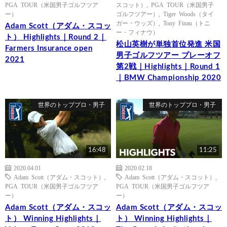
PGA TOUR（米国男子ゴルフツア
スコット）
,
PGA TOUR（米国男子
ー）
ゴルフツアー）
,
Tiger Woods（タイ
ガー・ウッズ）
,
Tony Finau（トニ
Adam Scott（アダム・スコッ
ー・フィナウ）
ト） Highlights｜Round 2｜
松山英樹が単独首位発進 米国
Farmers Insurance open
男子ゴルフツアー プレーオフ
2021
第2戦｜Highlights｜Round 1
｜BMW Championship 2020
世界のトッププロ・男子
世界のトッププロ・男子
16:48
11:25
2020.04.01
2020.02.18
Adam Scott（アダム・スコット）
,
Adam Scott（アダム・スコット）
,
PGA TOUR（米国男子ゴルフツア
PGA TOUR（米国男子ゴルフツア
ー）
ー）
Adam Scott（アダム・スコッ
Adam Scott（アダム・スコッ
ト） Winning Highlights｜
ト） Winning Highlights｜