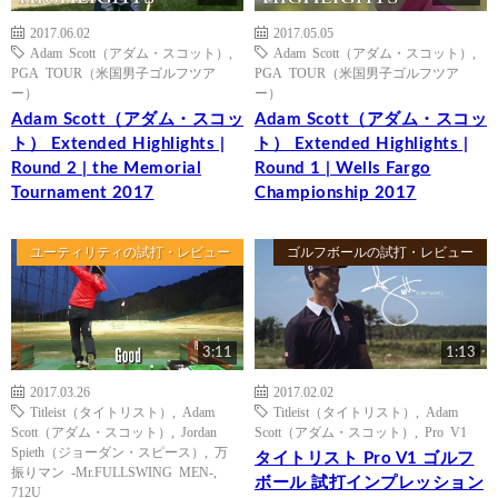
2017.06.02
2017.05.05
Adam Scott（アダム・スコット）
,
Adam Scott（アダム・スコット）
,
PGA TOUR（米国男子ゴルフツア
PGA TOUR（米国男子ゴルフツア
ー）
ー）
Adam Scott（アダム・スコッ
Adam Scott（アダム・スコッ
ト） Extended Highlights |
ト） Extended Highlights |
Round 2 | the Memorial
Round 1 | Wells Fargo
Tournament 2017
Championship 2017
ユーティリティの試打・レビュー
ゴルフボールの試打・レビュー
3:11
1:13
2017.03.26
2017.02.02
Titleist（タイトリスト）
,
Adam
Titleist（タイトリスト）
,
Adam
Scott（アダム・スコット）
,
Jordan
Scott（アダム・スコット）
,
Pro V1
Spieth（ジョーダン・スピース）
,
万
タイトリスト Pro V1 ゴルフ
振りマン -Mr.FULLSWING MEN-
,
ボール 試打インプレッション
712U