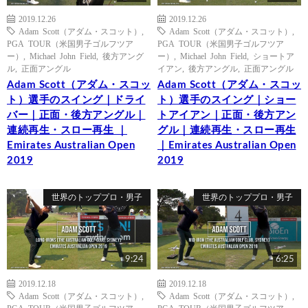
2019.12.26
2019.12.26
Adam Scott（アダム・スコット）
,
Adam Scott（アダム・スコット）
,
PGA TOUR（米国男子ゴルフツア
PGA TOUR（米国男子ゴルフツア
ー）
,
Michael John Field
,
後方アング
ー）
,
Michael John Field
,
ショートア
ル
,
正面アングル
イアン
,
後方アングル
,
正面アングル
Adam Scott（アダム・スコッ
Adam Scott（アダム・スコッ
ト）選手のスイング｜ドライ
ト）選手のスイング｜ショー
バー｜正面・後方アングル｜
トアイアン｜正面・後方アン
連続再生・スロー再生 ｜
グル｜連続再生・スロー再生
Emirates Australian Open
｜Emirates Australian Open
2019
2019
世界のトッププロ・男子
世界のトッププロ・男子
9:24
6:25
2019.12.18
2019.12.18
Adam Scott（アダム・スコット）
,
Adam Scott（アダム・スコット）
,
PGA TOUR（米国男子ゴルフツア
PGA TOUR（米国男子ゴルフツア