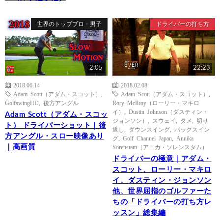
世界のトッププロ・男子
ドライバーの打ち方
2:05
22:23
2018.06.14
2018.02.08
Adam Scott（アダム・スコット）
,
Adam Scott（アダム・スコット）
,
GolfswingHD
,
後方アングル
Rory McIlroy（ローリー・マキロ
イ）
,
Dustin Johnson（ダスティン・
Adam Scott（アダム・スコッ
ジョンソン）
,
スウェイ
,
タメ
,
切り
ト） ドライバーショット｜後
返し
,
ダウンスイング
,
バックスイン
方アングル・スロー映像あり
グ
,
Golf Channel Japan
,
Annika
｜高画質
Sorenstam（アニカ・ソレンスタム）
ドライバーの極意｜アダム・
スコット、ローリー・マキロ
イ、ダスティン・ジョンソン
他、世界屈指のゴルファーた
ちの「ドライバーの打ち方レ
ッスン」総集編