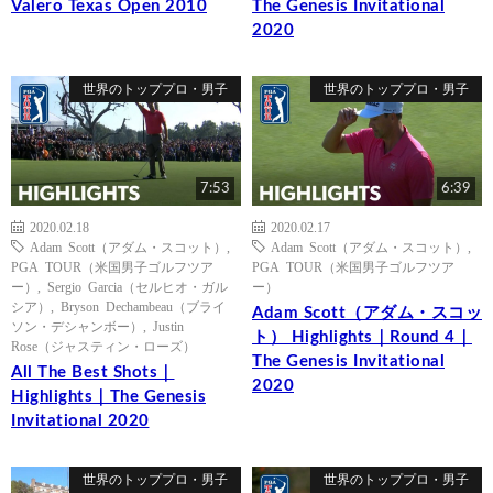
Valero Texas Open 2010
The Genesis Invitational
2020
世界のトッププロ・男子
世界のトッププロ・男子
7:53
6:39
2020.02.18
2020.02.17
Adam Scott（アダム・スコット）
,
Adam Scott（アダム・スコット）
,
PGA TOUR（米国男子ゴルフツア
PGA TOUR（米国男子ゴルフツア
ー）
,
Sergio Garcia（セルヒオ・ガル
ー）
シア）
,
Bryson Dechambeau（ブライ
Adam Scott（アダム・スコッ
ソン・デシャンボー）
,
Justin
ト） Highlights｜Round 4｜
Rose（ジャスティン・ローズ）
The Genesis Invitational
All The Best Shots｜
2020
Highlights｜The Genesis
Invitational 2020
世界のトッププロ・男子
世界のトッププロ・男子