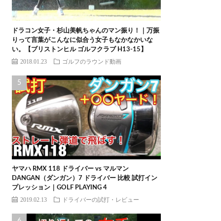
ドラコン女子・杉山美帆ちゃんのマン振り！｜万振
りって言葉がこんなに似合う女子もなかなかいな
い。【ブリストンヒル ゴルフクラブ H13-15】
2018.01.23
ゴルフのラウンド動画
ヤマハ RMX 118 ドライバー vs マルマン
DANGAN（ダンガン）7 ドライバー 比較 試打イン
プレッション｜GOLF PLAYING 4
2019.02.13
ドライバーの試打・レビュー