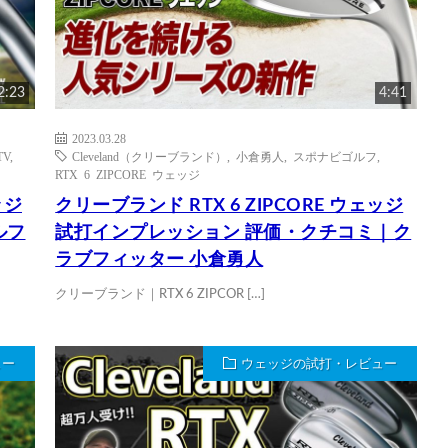
2:23
4:41
2023.03.28
V
,
Cleveland（クリーブランド）
,
小倉勇人
,
スポナビゴルフ
,
RTX 6 ZIPCORE ウェッジ
ッジ
クリーブランド RTX 6 ZIPCORE ウェッジ
ルフ
試打インプレッション 評価・クチコミ｜ク
ラブフィッター 小倉勇人
クリーブランド｜RTX 6 ZIPCOR […]
ュー
ウェッジの試打・レビュー