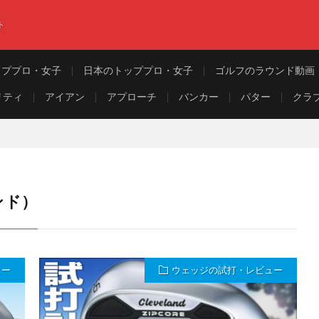
ト
ッププロ・女子
日本のトッププロ・女子
ゴルフのラウンド動画
リティ
アイアン
アプローチ
バンカー
パター
クラ
ンド）
ュー
ウェッジの試打・レビュー