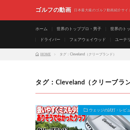
ゴルフの動画
日本最大級のゴルフ動画紹介サイ
ホーム
世界のトッププロ・男子
世界のト
ドライバー
フェアウェイウッド
ユーテ
HOME
タグ：Cleveland（クリーブランド）
タグ：Cleveland（クリーブラ
ウェッジの試打・レビ