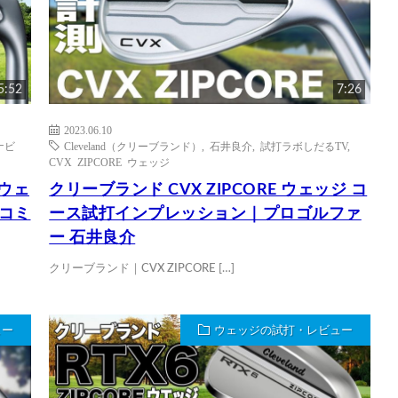
5:52
7:26
2023.06.10
ナビ
Cleveland（クリーブランド）
,
石井良介
,
試打ラボしだるTV
,
CVX ZIPCORE ウェッジ
 ウェ
クリーブランド CVX ZIPCORE ウェッジ コ
チコミ
ース試打インプレッション｜プロゴルファ
ー 石井良介
クリーブランド｜CVX ZIPCORE […]
ュー
ウェッジの試打・レビュー