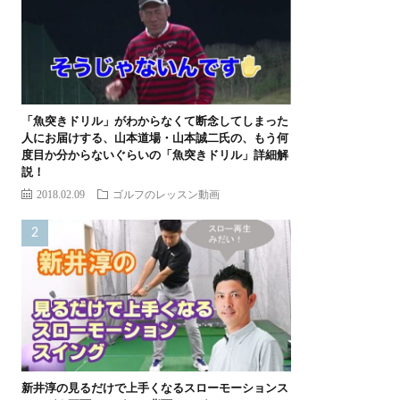
「魚突きドリル」がわからなくて断念してしまった
人にお届けする、山本道場・山本誠二氏の、もう何
度目か分からないぐらいの「魚突きドリル」詳細解
説！
2018.02.09
ゴルフのレッスン動画
新井淳の見るだけで上手くなるスローモーションス