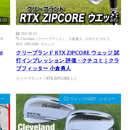
1:02
4:16
2021.06.23
ER
Cleveland（クリーブランド）
,
小倉勇人
,
スポナビゴルフ
,
RTX ZIPCORE ウェッジ
d
クリーブランド RTX ZIPCORE ウェッジ 試
打インプレッション 評価・クチコミ｜クラ
ブフィッター 小倉勇人
クリーブランド｜RTX ZIPCORE […]
ュー
ウェッジの試打・レビュー