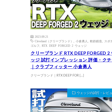
2023.09.21
Cleveland（クリーブランド）
,
小倉勇人
,
軟鉄鍛造
,
スポ
ゴルフ
,
RTX DEEP FORGED 2 ウェッジ
クリーブランド RTX DEEP FORGED 2
ッジ 試打インプレッション 評価・ク
｜クラブフィッター 小倉勇人
クリーブランド｜RTX DEEP FOR […]
ウェッジの試打・レビ