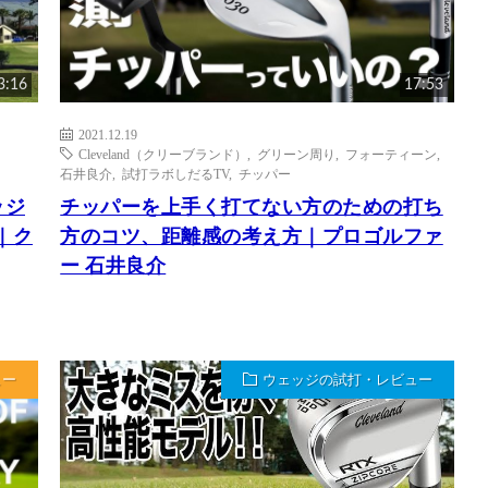
3:16
17:53
2021.12.19
Cleveland（クリーブランド）
,
グリーン周り
,
フォーティーン
,
石井良介
,
試打ラボしだるTV
,
チッパー
ッジ
チッパーを上手く打てない方のための打ち
｜ク
方のコツ、距離感の考え方｜プロゴルファ
ー 石井良介
ュー
ウェッジの試打・レビュー