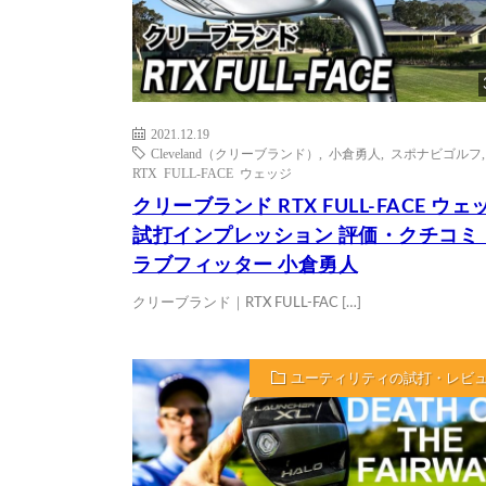
2021.12.19
Cleveland（クリーブランド）
,
小倉勇人
,
スポナビゴルフ
,
RTX FULL-FACE ウェッジ
クリーブランド RTX FULL-FACE ウェ
試打インプレッション 評価・クチコミ
ラブフィッター 小倉勇人
クリーブランド｜RTX FULL-FAC […]
ユーティリティの試打・レビ