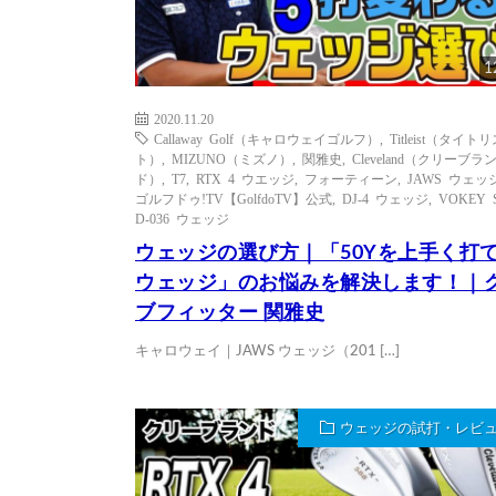
1
2020.11.20
Callaway Golf（キャロウェイゴルフ）
,
Titleist（タイト
ト）
,
MIZUNO（ミズノ）
,
関雅史
,
Cleveland（クリーブラ
ド）
,
T7
,
RTX 4 ウエッジ
,
フォーティーン
,
JAWS ウェッ
ゴルフドゥ!TV【GolfdoTV】公式
,
DJ-4 ウェッジ
,
VOKEY 
D-036 ウェッジ
ウェッジの選び方｜「50Yを上手く打
ウェッジ」のお悩みを解決します！｜
ブフィッター 関雅史
キャロウェイ｜JAWS ウェッジ（201 […]
ウェッジの試打・レビ