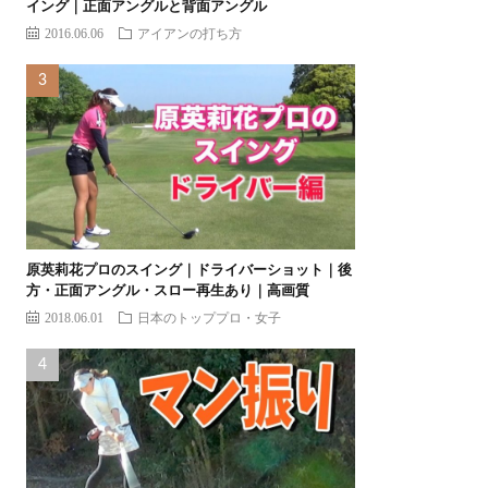
イング｜正面アングルと背面アングル
2016.06.06
アイアンの打ち方
原英莉花プロのスイング｜ドライバーショット｜後
方・正面アングル・スロー再生あり｜高画質
2018.06.01
日本のトッププロ・女子