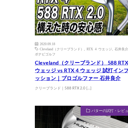
2020.09.18
Cleveland（クリーブランド）
,
RTX 4 ウエッジ
,
石井良
ポナビゴルフ
Cleveland（クリーブランド） 588 RTX 
ウェッジ vs RTX 4 ウェッジ 試打イン
ッション｜プロゴルファー 石井良介
クリーブランド｜588 RTX 2.0 […]
パターの試打・レビ