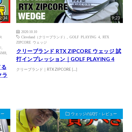
2:34
9:23
2020.10.10
リス
Cleveland（クリーブランド）
,
GOLF PLAYING 4
,
RTX
ン
ZIPCORE ウェッジ
ジ
,
クリーブランド RTX ZIPCORE ウェッジ 試
SM8
,
打インプレッション｜GOLF PLAYING 4
てる
クリーブランド｜RTX ZIPCORE […]
クラ
ュー
ウェッジの試打・レビュー