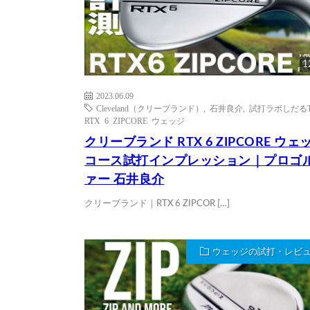
1
2023.06.09
Cleveland（クリーブランド）
,
石井良介
,
試打ラボしだるT
RTX 6 ZIPCORE ウェッジ
クリーブランド RTX 6 ZIPCORE ウェ
コース試打インプレッション｜プロゴ
ァー 石井良介
クリーブランド｜RTX 6 ZIPCOR […]
ウェッジの試打・レビ