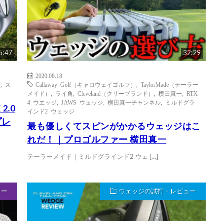
5:47
32:29
2020.08.18
介
,
ス
Callaway Golf（キャロウェイゴルフ）
,
TaylorMade（テーラー
メイド）
,
ライ角
,
Cleveland（クリーブランド）
,
横田真一
,
RTX
4 ウエッジ
,
JAWS ウェッジ
,
横田真一チャンネル
,
ミルドグラ
2.0
インド2 ウェッジ
プレ
最も優しくてスピンがかかるウェッジはこ
れだ！｜プロゴルファー 横田真一
テーラーメイド｜ミルドグラインド2 ウェ […]
ュー
ウェッジの試打・レビュー