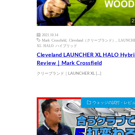
2
2021.10.14
Mark Crossfield
,
Cleveland（クリーブランド）
,
LAUNCH
XL HALO ハイブリッド
Cleveland LAUNCHER XL HALO Hybri
Review｜Mark Crossfield
クリーブランド｜LAUNCHER XL […]
ウェッジの試打・レビ