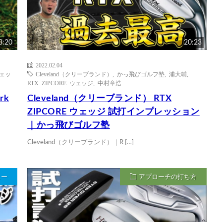
3:20
20:23
2022.02.04
ウェッ
Cleveland（クリーブランド）
,
かっ飛びゴルフ塾
,
浦大輔
,
RTX ZIPCORE ウェッジ
,
中村章浩
rk
Cleveland（クリーブランド） RTX
ZIPCORE ウェッジ 試打インプレッション
｜かっ飛びゴルフ塾
Cleveland（クリーブランド）｜R […]
ュー
アプローチの打ち方