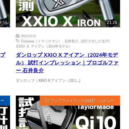
9:56
21:28
2024.02.01
,
Trackman（トラックマン）
,
石井良介
,
試打ラボしだるTV
,
XXIO X アイアン（2024年モデル）
ンプ
ダンロップ XXIO X アイアン（2024年モデ
ル） 試打インプレッション｜プロゴルファ
ー 石井良介
ダンロップ｜XXIO X アイアン（20 […]
ュー
フェアウェイウッドの試打・レビュー