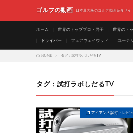
ゴルフの動画
日本最大級のゴルフ動画紹介サイ
ホーム
世界のトッププロ・男子
世界のト
ドライバー
フェアウェイウッド
ユーテ
HOME
タグ：試打ラボしだるTV
タグ：試打ラボしだるTV
アイアンの試打・レビ