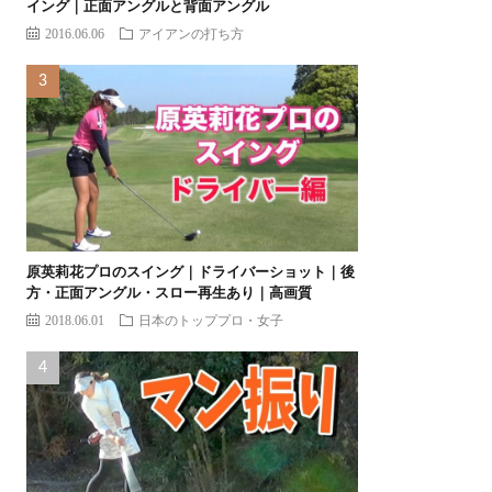
イング｜正面アングルと背面アングル
2016.06.06
アイアンの打ち方
原英莉花プロのスイング｜ドライバーショット｜後
方・正面アングル・スロー再生あり｜高画質
2018.06.01
日本のトッププロ・女子