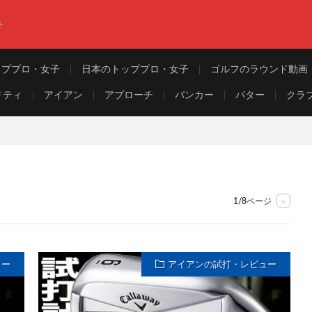
ト
ッププロ・女子
日本のトッププロ・女子
ゴルフのラウンド動画
リティ
アイアン
アプローチ
バンカー
パター
クラ
>
1/8ページ
ュー
アイアンの試打・レビュー