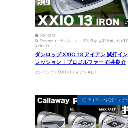
1
2024.02.03
Trackman（トラックマン）
,
石井良介
,
試打ラボしだるTV
XXIO 13 アイアン
ダンロップ XXIO 13 アイアン 試打イ
レッション｜プロゴルファー 石井良介
ダンロップ｜XXIO 13 アイアン A […]
アイアンの試打・レビ