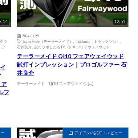
3:14
12:51
2024.01.29
ックマ
TaylorMade（テーラーメイド）
,
Trackman（トラックマン）
,
E ア
石井良介
,
試打ラボしだるTV
,
Qi10 フェアウェイウッド
テーラーメイド Qi10 フェアウェイウッド
試打インプレッション｜プロゴルファー 石
アイ
井良介
ア
 ア
テーラーメイド｜Qi10 フェアウェイウ […]
ルフ
ュー
アイアンの試打・レビュー