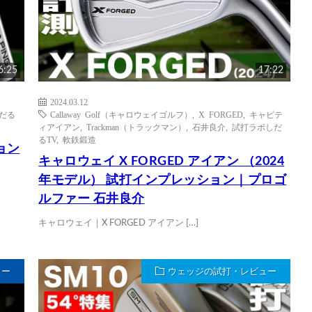
6:25
17:22
2024.03.12
だる
Callaway Golf（キャロウェイゴルフ）
,
X FORGED
,
キャビテ
ィアイアン
,
Trackman（トラックマン）
,
石井良介
,
試打ラボしだ
るTV
,
軟鉄鍛造
ション
キャロウェイ X FORGED アイアン （2024
年モデル） 試打インプレッション｜プロゴ
ルファー 石井良介
キャロウェイ｜X FORGED アイアン […]
ュー
ウェッジの試打・レビュー