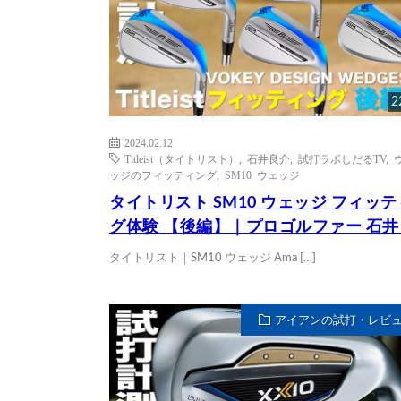
2
2024.02.12
Titleist（タイトリスト）
,
石井良介
,
試打ラボしだるTV
,
ッジのフィッティング
,
SM10 ウェッジ
タイトリスト SM10 ウェッジ フィッ
グ体験 【後編】｜プロゴルファー 石
タイトリスト｜SM10 ウェッジ Ama […]
アイアンの試打・レビ