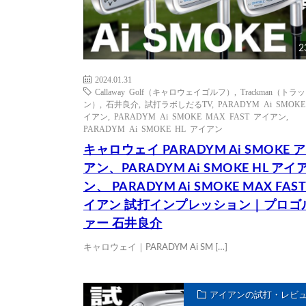
2
2024.01.31
Callaway Golf（キャロウェイゴルフ）
,
Trackman（トラ
ン）
,
石井良介
,
試打ラボしだるTV
,
PARADYM Ai SMOK
イアン
,
PARADYM Ai SMOKE MAX FAST アイアン
,
PARADYM Ai SMOKE HL アイアン
キャロウェイ PARADYM Ai SMOKE 
アン、PARADYM Ai SMOKE HL アイ
ン、 PARADYM Ai SMOKE MAX FAST
イアン 試打インプレッション｜プロゴ
ァー 石井良介
キャロウェイ｜PARADYM Ai SM […]
アイアンの試打・レビ