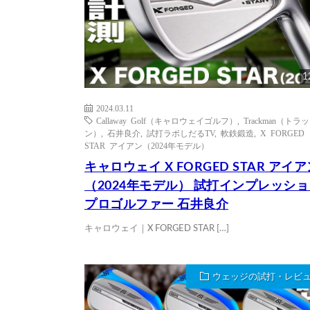
1
2024.03.11
Callaway Golf（キャロウェイゴルフ）
,
Trackman（トラ
ン）
,
石井良介
,
試打ラボしだるTV
,
軟鉄鍛造
,
X FORGED
STAR アイアン（2024年モデル）
キャロウェイ X FORGED STAR アイア
（2024年モデル） 試打インプレッシ
プロゴルファー 石井良介
キャロウェイ｜X FORGED STAR […]
ウェッジの試打・レビ