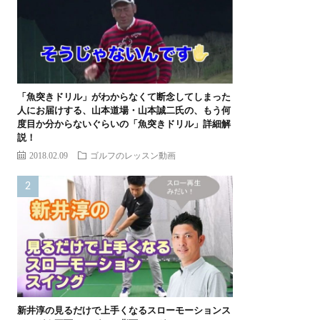
「魚突きドリル」がわからなくて断念してしまった
人にお届けする、山本道場・山本誠二氏の、もう何
度目か分からないぐらいの「魚突きドリル」詳細解
説！
2018.02.09
ゴルフのレッスン動画
新井淳の見るだけで上手くなるスローモーションス