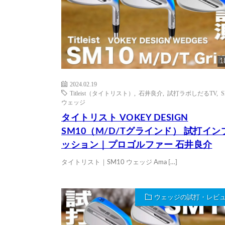
1
2024.02.19
Titleist（タイトリスト）
,
石井良介
,
試打ラボしだるTV
,
S
ウェッジ
タイトリスト VOKEY DESIGN
SM10（M/D/Tグラインド） 試打イン
ッション｜プロゴルファー 石井良介
タイトリスト｜SM10 ウェッジ Ama […]
ウェッジの試打・レビ