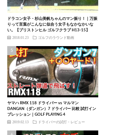
ドラコン女子・杉山美帆ちゃんのマン振り！｜万振
りって言葉がこんなに似合う女子もなかなかいな
い。【ブリストンヒル ゴルフクラブ H13-15】
2018.01.23
ゴルフのラウンド動画
ヤマハ RMX 118 ドライバー vs マルマン
DANGAN（ダンガン）7 ドライバー 比較 試打イン
プレッション｜GOLF PLAYING 4
2019.02.13
ドライバーの試打・レビュー