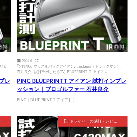
7:18
31:41
2024.01.27
だる
PING
,
マッスルバックアイアン
,
Trackman（トラックマン）
,
石井良介
,
試打ラボしだるTV
,
BLUEPRINT T アイアン
ンプレ
PING BLUEPRINT T アイアン 試打インプレ
ッション｜プロゴルファー 石井良介
PING｜BLUEPRINT T アイア […]
ュー
ドライバーの試打・レビュー