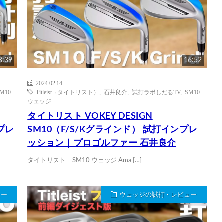
8:39
16:52
2024.02.14
M10
Titleist（タイトリスト）
,
石井良介
,
試打ラボしだるTV
,
SM10
ウェッジ
タイトリスト VOKEY DESIGN
プレ
SM10（F/S/Kグラインド） 試打インプレ
ッション｜プロゴルファー 石井良介
タイトリスト｜SM10 ウェッジ Ama […]
ュー
ウェッジの試打・レビュー