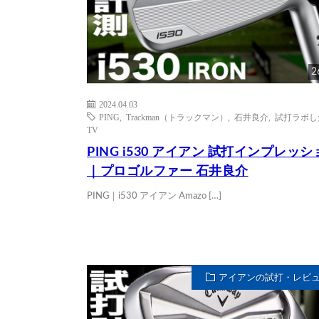
2
2024.04.03
PING
,
Trackman（トラックマン）
,
石井良介
,
試打ラボし
TV
PING i530 アイアン 試打インプレッ
｜プロゴルファー 石井良介
PING｜i530 アイアン Amazo […]
アイアンの試打・レビ