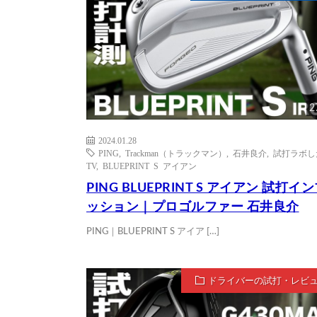
2
2024.01.28
PING
,
Trackman（トラックマン）
,
石井良介
,
試打ラボし
TV
,
BLUEPRINT S アイアン
PING BLUEPRINT S アイアン 試打イ
ッション｜プロゴルファー 石井良介
PING｜BLUEPRINT S アイア […]
ドライバーの試打・レビ