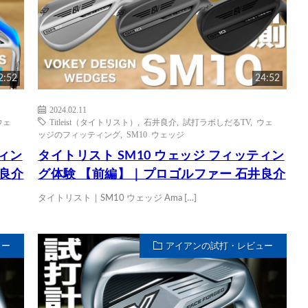
2:52
24:52
2024.02.11
ウェ
Titleist（タイトリスト）
,
石井良介
,
試打ラボしだるTV
,
ウェ
ッジのフィッティング
,
SM10 ウェッジ
ティン
タイトリスト SM10 ウェッジ フィッティン
井良介
グ体験 【前編】｜プロゴルファー 石井良介
タイトリスト｜SM10 ウェッジ Ama […]
ュー
アイアンの試打・レビュー