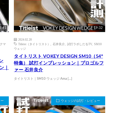
2:41
19:32
2024.02.20
ックマ
Titleist（タイトリスト）
,
石井良介
,
試打ラボしだるTV
,
SM10
ウェッジ
タイトリスト VOKEY DESIGN SM10（54°
ン
特集） 試打インプレッション｜プロゴルフ
ョン｜
ァー 石井良介
タイトリスト｜SM10 ウェッジ Ama […]
ュー
ウェッジの試打・レビュー